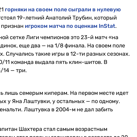
21
горняки на своем поле сыграли в нулевую
отстоял 19-летний Анатолий Трубин, который
л признан
игроком матча по оценкам InStat
.
ной сетке Лиги чемпионов это 23-й матч «на
динок, еще два — на 1/8 финала. На своем поле
. Случались такие игры в 12-ти разных сезонах.
0/11 команда выдала пять клин-шитов. В
/14 — три.
сь лишь семерым киперам. На первом месте идет
ых у Яна Лаштувки, у остальных — по одному.
пенальти. Лаштувка в 2004-м не дал забить
капитан Шахтера стал самым возрастным