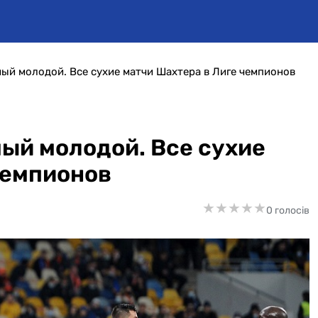
мый молодой. Все сухие матчи Шахтера в Лиге чемпионов
мый молодой. Все сухие
чемпионов
★
★
★
★
★
★
★
★
★
★
0 голосів