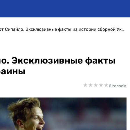
Три пенальти от Сипайло. Эксклюзивные факты из истории сборной Украины
ло. Эксклюзивные факты
раины
★
★
★
★
★
★
★
★
★
★
0 голосів