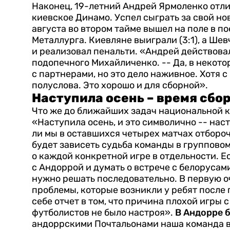
Наконец, 19-летний Андрей Ярмоленко отли
киевское Динамо.
Успел сыграть за свой н
августа во втором тайме вышел на поле в 
Металлурга. Киевляне выиграли (3:1), а Ше
и реализовал пенальти.
«Андрей действовал
подопечного Михайличенко. -- Да, в некот
с партнерами, но это дело наживное. Хотя 
полуслова. Это хорошо и для сборной».
Наступила осень – время сбо
Что же до ближайших задач национальной к
«Наступила осень, и это символично -- наст
ли мы в оставшихся четырех матчах отборо
будет зависеть судьба команды в групповом
о каждой конкретной игре в отдельности. Е
с Андоррой и думать о встрече с белорусам
нужно решать последовательно.
В первую о
проблемы, которые возникли у ребят после
себе отчет в том, что причина плохой игры 
футболистов не было настроя».
В Андорре 
андоррскими Почтальонами наша команда в