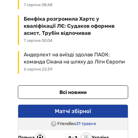
7 серпня 08:48
Бенфіка розгромила Хартс у
кваліфікації ЛЄ: Судаков оформив
асист, Трубін відпочивав
7 серпня 00:04
Андерлехт на виїзді здолав ПАОК:
команда Сікана на шляху до Ліги Європи
6 серпня 22:59
Всі новини
Матчі збірної
Friendlies
31 травня
Польща
Україна
0 : 2