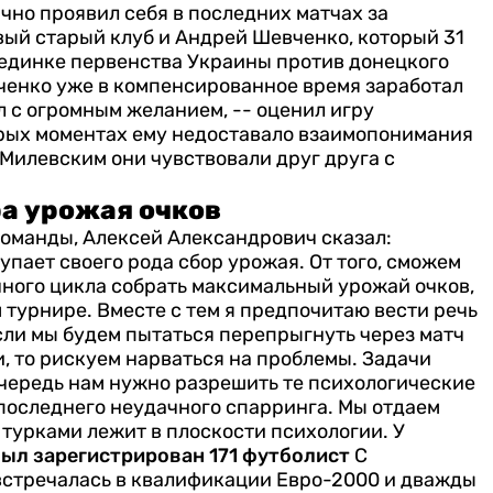
чно проявил себя в последних матчах за
овый старый клуб и Андрей Шевченко, который 31
поединке первенства Украины против донецкого
вченко уже в компенсированное время заработал
 с огромным желанием, -- оценил игру
орых моментах ему недоставало взаимопонимания
с Милевским они чувствовали друг друга с
ра урожая очков
оманды, Алексей Александрович сказал:
упает своего рода сбор урожая. От того, сможем
чного цикла собрать максимальный урожай очков,
 турнире.
Вместе с тем я предпочитаю вести речь
сли мы будем пытаться перепрыгнуть через матч
и, то рискуем нарваться на проблемы. Задачи
чередь нам нужно разрешить те психологические
 последнего неудачного спарринга. Мы отдаем
с турками лежит в плоскости психологии. У
был зарегистрирован 171 футболист
С
стречалась в квалификации Евро-2000 и дважды