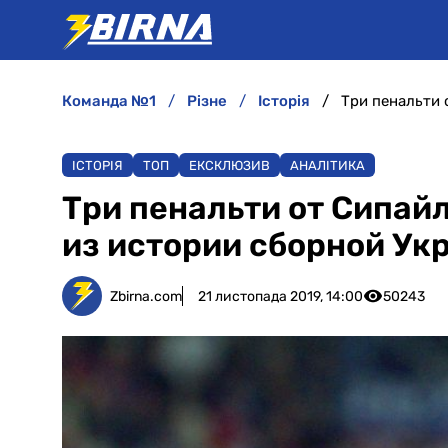
команда №1
різне
історія
ІСТОРІЯ
ТОП
ЕКСКЛЮЗИВ
АНАЛІТИКА
Три пенальти от Сипай
из истории сборной Ук
Zbirna.com
21 листопада 2019, 14:00
50243