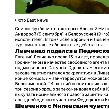
Фото East News
Список футболистов, которых Алексей Миха
Андоррой (5 сентября) и Белоруссией (9-го)
исполнителя. В том числе Воронин и Левчен
турками, а также абсолютные дебютанты --
Левченко подался в Подмосков
Евгений Левченко после 13-ти лет, проведе
Гронингеном в качестве свободного агента
подмосковного Сатурна. Однако там его кину
захода тщетно пытался закрепиться в Ливер
конце концов, им заинтересуется московско
Белокаменной.
24-летний воспитанник зак
три сезона хорошо зарекомендовал себя в К
выкупать номинального правого защитника 
арендной сделки с участием Федецкого и К
Шевченко с Милевским чувств