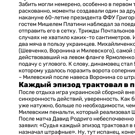
Забить могли немерено, особенно в первом т
раскованно, моменты создавали один за дру
накануне 60-летие президента ФФУ Григори
гостем Мишелем Платини наблюдал за поед
отправить его в сетку. Трижды Почтальонов
случаях не хватило каких-то сантиметров. 
два мяча в пользу украинцев.
Михайличенко
(Шевченко, Воронина и Милевского), самой
действовавший на левом фланге Ярмоленко. 
подачу с углового.
К слову, динамовец стал
которому удалось поразить ворота соперни
– Милевский после навеса Воронина со шт
Каждый эпизод трактовал в 
После отдыха игра украинской сборной вне
синхронность действий, уверенность. Как б
уже натужно, больше по необходимости, че
Милевским пенальти, который реализовал Ш
После матча Давид Родриго небеспочвенно 
заявил: «Судья каждый эпизод трактовал в
назначал штрафные».
Ну, тут испанец, коне