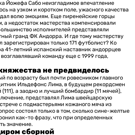
ника Йожефа Сабо неизгладимое впечатление
ось на узком и коротком поле, ужасного качества
 дал волю эмоциям.
Еще пиренейские горцы
, а недостаток мастерства компенсировали
. Большинство исполнителей представляли
тный гранд ФК Андорра. И где тому мастерству
ыл зарегистрирован только 171 футболист?
Ко
бра 41-летний испанский наставник андоррцев
 возглавлявший команду еще с 1999 года,
 княжества не предвиделось
ый по возрасту был почти ровесником главного
итник Ильдефонс Лима, в будущем рекордсмен
111), а заодно и лучший бомбардир (11 мячей),
сключение, представлял Лима швейцарскую
встрече с подмастерьями кожаного мяча из
прос состоял только в том, сколько сине-желтые
ронил как-то фразу, что при определенных
ть значение.
диром сборной