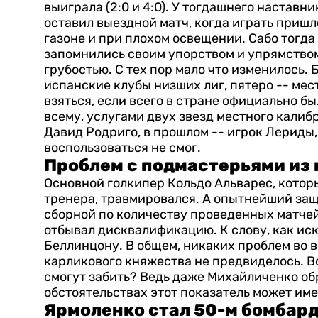
выиграла (2:0 и 4:0). У тогдашнего настав
оставил выездной матч, когда играть пришл
газоне и при плохом освещении. Сабо тогда
запомнились своим упорством и упрямством
грубостью. С тех пор мало что изменилось
испанские клубы низших лиг, пятеро -- мес
взяться, если всего в стране официально б
всему, услугами двух звезд местного кали
Давид Родриго, в прошлом -- игрок Лериды,
воспользоваться не смог.
Проблем с подмастерьями из
Основной голкипер Кольдо Альварес, котор
тренера, травмировался.
А опытнейший защ
сборной по количеству проведенных матчей (
отбывал дисквалификацию. К слову, как и
Беллинцону.
В общем, никаких проблем во 
карликового княжества не предвиделось. Во
смогут забить? Ведь даже Михайличенко об
обстоятельствах этот показатель может име
Ярмоленко стал 50-м бомбар