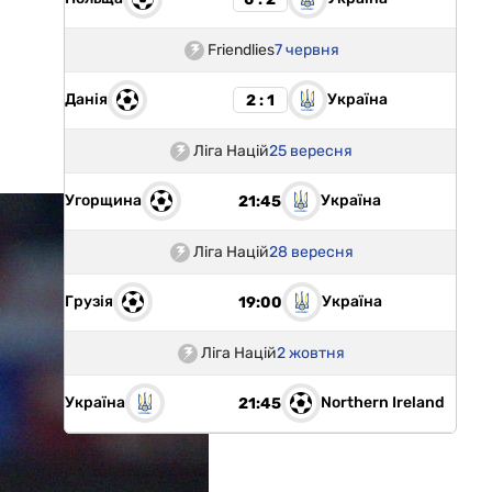
Friendlies
7 червня
Данія
Україна
2 : 1
Ліга Націй
25 вересня
Угорщина
Україна
21:45
Ліга Націй
28 вересня
Грузія
Україна
19:00
Ліга Націй
2 жовтня
Україна
Northern Ireland
21:45