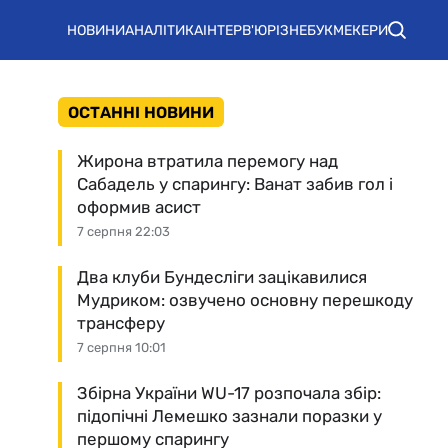
НОВИНИ
АНАЛІТИКА
ІНТЕРВ'Ю
РІЗНЕ
БУКМЕКЕРИ
ОСТАННІ НОВИНИ
Жирона втратила перемогу над
Сабадель у спарингу: Ванат забив гол і
оформив асист
7 серпня 22:03
Два клуби Бундесліги зацікавилися
Мудриком: озвучено основну перешкоду
трансферу
7 серпня 10:01
Збірна України WU-17 розпочала збір:
підопічні Лемешко зазнали поразки у
першому спарингу