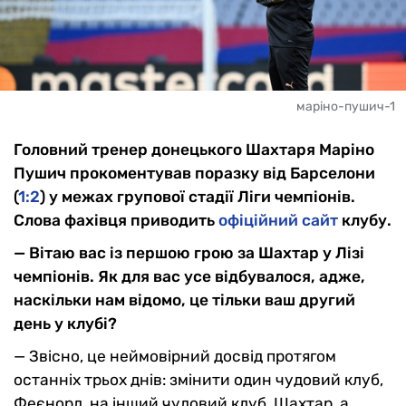
маріно-пушич-1
Головний тренер донецького Шахтаря Маріно
Пушич прокоментував поразку від Барселони
(
1:2
) у межах групової стадії Ліги чемпіонів.
Слова фахівця приводить
офіційний сайт
клубу.
— Вітаю вас із першою грою за Шахтар у Лізі
чемпіонів. Як для вас усе відбувалося, адже,
наскільки нам відомо, це тільки ваш другий
день у клубі?
— Звісно, це неймовірний досвід протягом
останніх трьох днів: змінити один чудовий клуб,
Феєнорд, на інший чудовий клуб, Шахтар, а