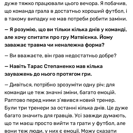
дуже тяжко працювали цього вечора. Я побачив,
що команда грала в достатньо хороший футбол, і
в такому випадку не мав потреби робити заміни.
— Я розумію, що ви тільки кілька днів у команді,
але хочу спитати про гру Матвієнка. Йому
заважає травма чи неналежна форма?
— Ви вважаєте, він грав недостатньо добре?
— Навіть Тарас Степаненко мав кілька
зауважень до нього протягом гри.
— Дивіться, потрібно зрозуміти одну річ: для
команди це теж значні зміни, багато емоцій.
Раптово перед ними з’явився новий тренер.
Були три тренери за останні кілька днів. Це дуже
багато значить для гравців. Усі завжди думають,
що ти маєш просто вийти та грати у футбол, але
вони теж люди, у них є емоції. Можу сказати