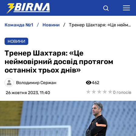
команда №1
новини
Тренер Шахтаря: «Це неймовірний досвід протягом останніх трьох днів»
НОВИНИ
НОВИНИ
АНАЛІТИКА
Тренер Шахтаря: «Це
неймовірний досвід протягом
ІНТЕРВ'Ю
останніх трьох днів»
РІЗНЕ
Володимир Сержан
462
★
★
★
★
★
★
★
★
★
★
0 голосів
26 жовтня 2023, 11:40
БУКМЕКЕРИ