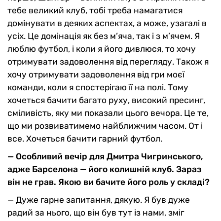
тебе великий клуб, тобі треба намагатися
домінувати в деяких аспектах, а може, узагалі в
усіх. Це домінація як без м’яча, так і з м’ячем. Я
люблю футбол, і коли я його дивлюся, то хочу
отримувати задоволення від перегляду. Також я
хочу отримувати задоволення від гри моєї
команди, коли я спостерігаю її на полі. Тому
хочеться бачити багато руху, високий пресинг,
сміливість, яку ми показали цього вечора. Це те,
що ми розвиватимемо найближчим часом. От і
все. Хочеться бачити гарний футбол.
— Особливий вечір для Дмитра Чигринського,
адже Барселона — його колишній клуб. Зараз
він не грав. Якою ви бачите його роль у складі?
— Дуже гарне запитання, дякую. Я був дуже
радий за нього, що він був тут із нами, зміг