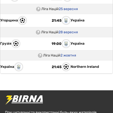
Ліга Націй
25 вересня
Угорщина
Україна
21:45
Ліга Націй
28 вересня
Грузія
Україна
19:00
Ліга Націй
2 жовтня
Україна
Northern Ireland
21:45
При цитуванні та використанні будь-яких матеріалів