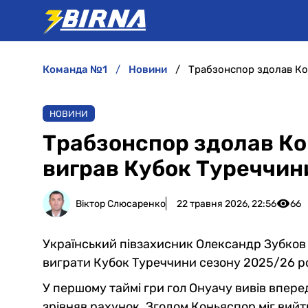
команда №1
новини
Трабзонспор здолав Кон
НОВИНИ
Трабзонспор здолав Ко
виграв Кубок Туреччин
Віктор Слюсаренко
22 травня 2026, 22:56
66
Український півзахисник Олександр Зубков
виграти Кубок Туреччини сезону 2025/26 ро
У першому таймі гри гол Онуачу вивів впере
зрівняв рахунок. Згодом Коньяспор міг вийти