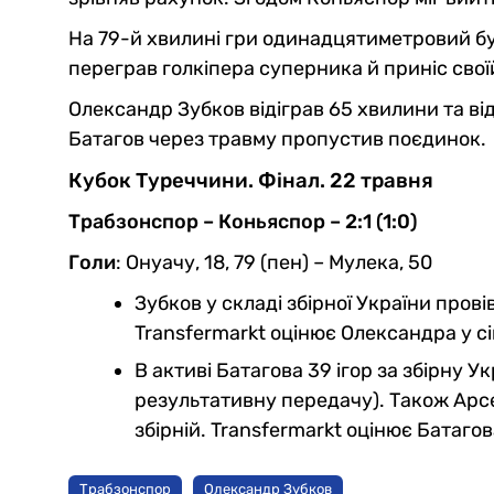
На 79-й хвилині гри одинадцятиметровий б
переграв голкіпера суперника й приніс своїй
Олександр Зубков відіграв 65 хвилини та від
Батагов через травму пропустив поєдинок.
Кубок Туреччини. Фінал. 22 травня
Трабзонспор – Коньяспор – 2:1 (1:0)
Голи
: Онуачу, 18, 79 (пен) – Мулека, 50
Зубков у складі збірної України прові
Transfermarkt оцінює Олександра у сі
В активі Батагова 39 ігор за збірну У
результативну передачу). Також Арсе
збірній. Transfermarkt оцінює Батагов
Трабзонспор
Олександр Зубков