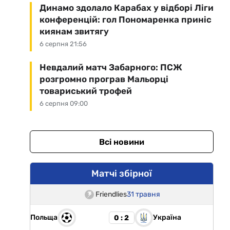
Динамо здолало Карабах у відборі Ліги
конференцій: гол Пономаренка приніс
киянам звитягу
6 серпня 21:56
Невдалий матч Забарного: ПСЖ
розгромно програв Мальорці
товариський трофей
6 серпня 09:00
Всі новини
Матчі збірної
Friendlies
31 травня
Польща
Україна
0 : 2