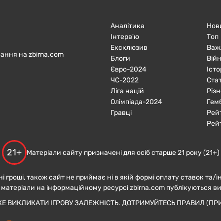
Аналітика
Нов
Інтерв'ю
Топ
Ексклюзив
Важ
ання на zbirna.com
Блоги
Війн
Євро-2024
Істо
ЧC-2022
Ста
Ліга націй
Різн
Олімпіада-2024
Гем
Гравці
Рей
Рей
21+
Матеріали сайту призначені для осіб старше 21 року (21+)
ні гроші, також сайт не приймає ні в якій формі оплату ставок та/і
 матеріали на інформаційному ресурсі zbirna.com публікуються в
ЖЕ ВИКЛИКАТИ ІГРОВУ ЗАЛЕЖНІСТЬ. ДОТРИМУЙТЕСЬ ПРАВИЛ (ПРИ