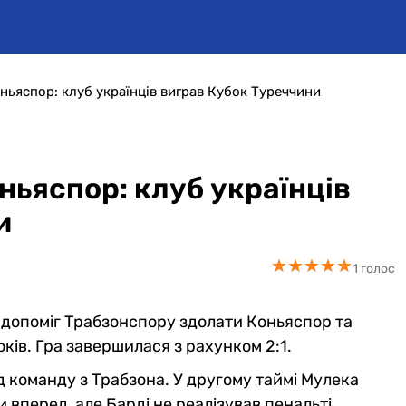
ьяспор: клуб українців виграв Кубок Туреччини
ньяспор: клуб українців
и
★
★
★
★
★
★
★
★
★
★
1 голос
 допоміг Трабзонспору здолати Коньяспор та
ків. Гра завершилася з рахунком 2:1.
д команду з Трабзона. У другому таймі Мулека
 вперед, але Барді не реалізував пенальті.