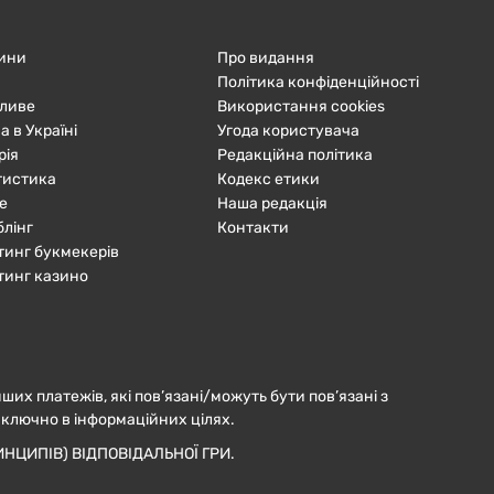
ини
Про видання
Політика конфіденційності
ливе
Використання cookies
а в Україні
Угода користувача
рія
Редакційна політика
тистика
Кодекс етики
е
Наша редакція
блінг
Контакти
тинг букмекерів
тинг казино
нших платежів, які пов’язані/можуть бути пов’язані з
иключно в інформаційних цілях.
НЦИПІВ) ВІДПОВІДАЛЬНОЇ ГРИ.