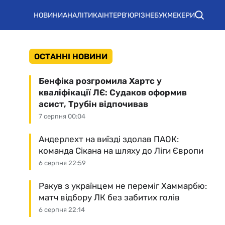
НОВИНИ
АНАЛІТИКА
ІНТЕРВ'Ю
РІЗНЕ
БУКМЕКЕРИ
ОСТАННІ НОВИНИ
Бенфіка розгромила Хартс у
кваліфікації ЛЄ: Судаков оформив
асист, Трубін відпочивав
7 серпня 00:04
Андерлехт на виїзді здолав ПАОК:
команда Сікана на шляху до Ліги Європи
6 серпня 22:59
Ракув з українцем не переміг Хаммарбю:
матч відбору ЛК без забитих голів
6 серпня 22:14