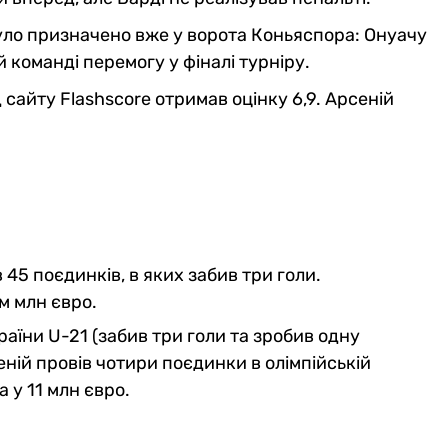
уло призначено вже у ворота Коньяспора: Онуачу
 команді перемогу у фіналі турніру.
 сайту Flashscore отримав оцінку 6,9. Арсеній
в 45 поєдинків, в яких забив три голи.
м млн євро.
країни U-21 (забив три голи та зробив одну
ній провів чотири поєдинки в олімпійській
а у 11 млн євро.