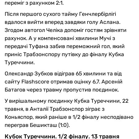
переміг з рахунком 2:1.
Після першого сухого тайму Генчлербірлігі
вдалося вийти вперед завдяки голу Аслана.
Згодом автогол Челіка допоміг гостям зрівняти
рахунок. А у компенсовані хвилини Мучі з
передачі Туфана забив переможний гол, який
приніс Трабзонспору путівку до фіналу Кубка
Туреччини.
Олександр Зубков відіграв 65 хвилини та від
сайту Flashscore отримав оцінку 6,7. Арсеній
Батагов через травму пропустив поєдинок.
У вирішальному поєдинку Кубка Туреччини, 22
травня, в Анталії Трабзонспор зіграє з
Коньяспор, який раніше в 1/2 фіналу несподівано
переграв Бешикташ (1:0).
Кубок Туреччини. 1/2 фіналу. 13 травня