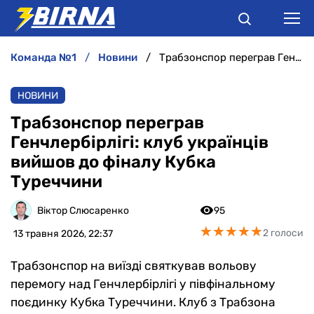
команда №1
новини
Трабзонспор переграв Генчлербірлігі: клуб українців вийшов до фіналу Кубка Туреччини
НОВИНИ
НОВИНИ
АНАЛІТИКА
Трабзонспор переграв
Генчлербірлігі: клуб українців
ІНТЕРВ'Ю
вийшов до фіналу Кубка
Туреччини
РІЗНЕ
Віктор Слюсаренко
95
БУКМЕКЕРИ
★
★
★
★
★
★
★
★
★
★
2 голоси
13 травня 2026, 22:37
Трабзонспор на виїзді святкував вольову
перемогу над Генчлербірлігі у півфінальному
поєдинку Кубка Туреччини. Клуб з Трабзона