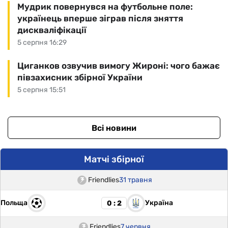
Мудрик повернувся на футбольне поле:
українець вперше зіграв після зняття
дискваліфікації
5 серпня 16:29
Циганков озвучив вимогу Жироні: чого бажає
півзахисник збірної України
5 серпня 15:51
Всі новини
Матчі збірної
Friendlies
31 травня
Польща
Україна
0 : 2
Friendlies
7 червня