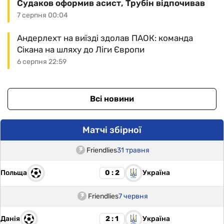
Судаков оформив асист, Трубін відпочивав
7 серпня 00:04
Андерлехт на виїзді здолав ПАОК: команда
Сікана на шляху до Ліги Європи
6 серпня 22:59
Всі новини
Матчі збірної
Friendlies
31 травня
Польща
Україна
0 : 2
Friendlies
7 червня
Данія
Україна
2 : 1