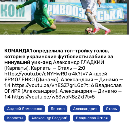
КОМАНДА1 определила топ-тройку голов,
которые украинские футболисты забили за
минувший уик-энд
Александр ГЛАДКИЙ
(Карпаты). Карпаты — Сталь — 2:0
https://youtu.be/cNYHwRGkr4k?t=7
Андрей
ЯРМОЛЕНКО (Динамо). Александрия — Динамо —
1:4
https://youtu.be/vnESZ7grLGo?t=6
Владислав
ОГИРЯ (Александрия). Александрия — Динамо —
1:4
https://youtu.be/w53woN8zZkI?t=5
Андрей Ярмоленко
Динамо
Александрия
Сталь
Карпаты
Александр Гладкий
Владислав Огиря