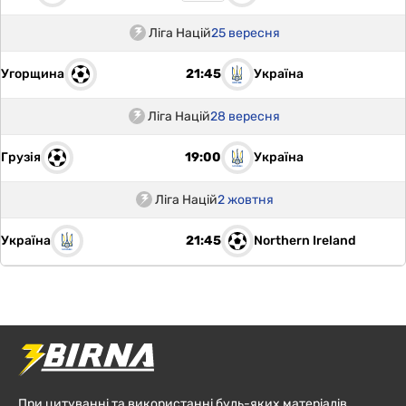
Ліга Націй
25 вересня
Угорщина
Україна
21:45
Ліга Націй
28 вересня
Грузія
Україна
19:00
Ліга Націй
2 жовтня
Україна
Northern Ireland
21:45
При цитуванні та використанні будь-яких матеріалів