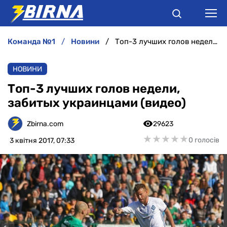
команда №1
новини
Топ-3 лучших голов недели, забитых украинцами (видео)
НОВИНИ
НОВИНИ
АНАЛІТИКА
Топ-3 лучших голов недели,
забитых украинцами (видео)
ІНТЕРВ'Ю
Zbirna.com
29623
РІЗНЕ
★
★
★
★
★
★
★
★
★
★
0 голосів
3 квітня 2017, 07:33
БУКМЕКЕРИ