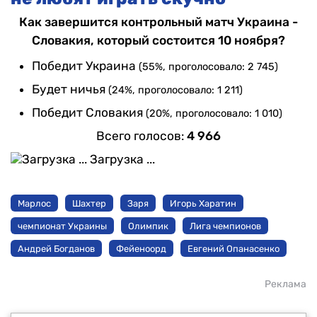
Как завершится контрольный матч Украина -
Словакия, который состоится 10 ноября?
Победит Украина
(55%, проголосовало: 2 745)
Будет ничья
(24%, проголосовало: 1 211)
Победит Словакия
(20%, проголосовало: 1 010)
Всего голосов:
4 966
Загрузка ...
Марлос
Шахтер
Заря
Игорь Харатин
чемпионат Украины
Олимпик
Лига чемпионов
Андрей Богданов
Фейеноорд
Евгений Опанасенко
Реклама