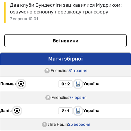
Два клуби Бундесліги зацікавилися Мудриком:
озвучено основну перешкоду трансферу
7 серпня 10:01
Всі новини
Матчі збірної
Friendlies
31 травня
Польща
Україна
0 : 2
Friendlies
7 червня
Данія
Україна
2 : 1
Ліга Націй
25 вересня