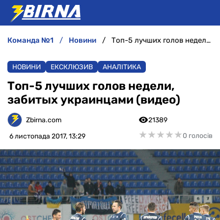
команда №1
новини
Топ-5 лучших голов недели, забитых украинцами (видео)
НОВИНИ
НОВИНИ
ЕКСКЛЮЗИВ
АНАЛІТИКА
АНАЛІТИКА
Топ-5 лучших голов недели,
забитых украинцами (видео)
ІНТЕРВ'Ю
Zbirna.com
21389
РІЗНЕ
★
★
★
★
★
★
★
★
★
★
0 голосів
6 листопада 2017, 13:29
БУКМЕКЕРИ