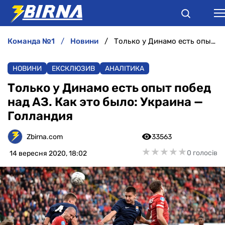
команда №1
новини
Только у Динамо есть опыт побед над АЗ. Как это было: Украина — Голландия
НОВИНИ
НОВИНИ
ЕКСКЛЮЗИВ
АНАЛІТИКА
АНАЛІТИКА
Только у Динамо есть опыт побед
над АЗ. Как это было: Украина —
ІНТЕРВ'Ю
Голландия
РІЗНЕ
Zbirna.com
33563
★
★
★
★
★
★
★
★
★
★
0 голосів
14 вересня 2020, 18:02
БУКМЕКЕРИ