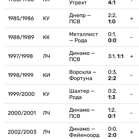
Утрехт
4:1
Днепр —
2:2,
1985/1986
КУ
+
ПСВ
1:0
Металлист
0:1,
1988/1989
КК
-
— Рода
0:0
Динамо —
1997/1998
ЛЧ
3:1,
1:1
+
ПСВ
Ворскла —
0:3,
1998/1999
КИ
-
Фортуна
2:2
Шахтер —
0:2,
1999/2000
КУ
-
Рода
1:3
Динамо —
1:2,
2000/2001
ЛЧ
-
ПСВ
0:1
Динамо —
0:0,
2002/2003
ЛЧ
+
Фейеноорд
2:0