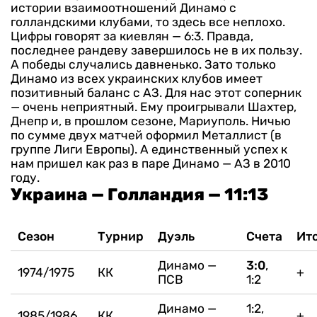
истории взаимоотношений Динамо с
голландскими клубами, то здесь все неплохо.
Цифры говорят за киевлян — 6:3. Правда,
последнее рандеву завершилось не в их пользу.
А победы случались давненько.
Зато только
Динамо из всех украинских клубов имеет
позитивный баланс с АЗ. Для нас этот соперник
— очень неприятный. Ему проигрывали Шахтер,
Днепр и, в прошлом сезоне, Мариуполь. Ничью
по сумме двух матчей оформил Металлист (в
группе Лиги Европы). А единственный успех к
нам пришел как раз в паре Динамо — АЗ в 2010
году.
Украина — Голландия — 11:13
Сезон
Турнир
Дуэль
Счета
Ит
Динамо —
3:0
,
1974/1975
КК
+
ПСВ
1:2
Динамо —
1:2,
1985/1986
КК
+