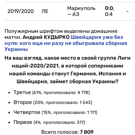
Мариуполь
0:0
,
2019/2020
ЛЕ
-
— АЗ
0:4
Полужирным шрифтом выделены домашние
матчи.
Андрей КУДЫРКО
Швейцария уже без
нуля: кого еще ни разу не обыгрывала сборная
Украины
На ваш взгляд, какое место в своей группе Лиги
наций-2020/2021, в которой соперниками
нашей команды станут Германия, Испания и
Швейцария, займет сборная Украины?
Третье
(61%, проголосовало: 4 778)
Второе
(20%, проголосовало: 1 543)
Четвертое
(15%, проголосовало: 1 171)
Первое
(4%, проголосовало: 317)
Всего голосов:
7 809