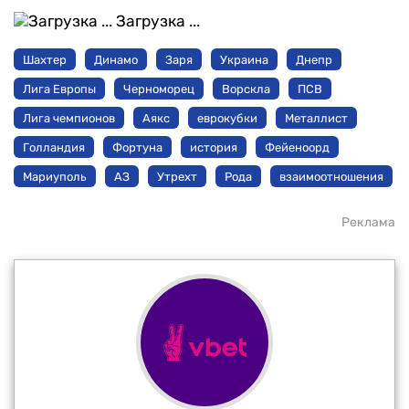
Загрузка ...
Шахтер
Динамо
Заря
Украина
Днепр
Лига Европы
Черноморец
Ворскла
ПСВ
Лига чемпионов
Аякс
еврокубки
Металлист
Голландия
Фортуна
история
Фейеноорд
Мариуполь
АЗ
Утрехт
Рода
взаимоотношения
Реклама