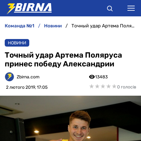
команда №1
новини
Точный удар Артема Поляруса принес победу Александрии
НОВИНИ
НОВИНИ
АНАЛІТИКА
Точный удар Артема Поляруса
принес победу Александрии
ІНТЕРВ'Ю
Zbirna.com
13483
РІЗНЕ
★
★
★
★
★
★
★
★
★
★
0 голосів
2 лютого 2019, 17:05
БУКМЕКЕРИ