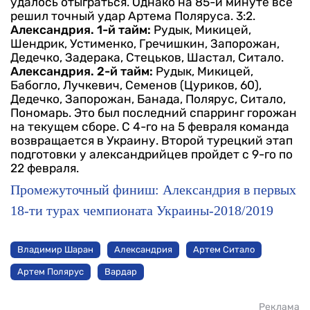
удалось отыграться. Однако на 85-й минуте все
решил точный удар Артема Поляруса. 3:2.
Александрия. 1-й тайм:
Рудык, Микицей,
Шендрик, Устименко, Гречишкин, Запорожан,
Дедечко, Задерака, Стецьков, Шастал, Ситало.
Александрия. 2-й тайм:
Рудык, Микицей,
Бабогло, Лучкевич, Семенов (Цуриков, 60),
Дедечко, Запорожан, Банада, Полярус, Ситало,
Пономарь.
Это был последний спарринг горожан
на текущем сборе. С 4-го на 5 февраля команда
возвращается в Украину. Второй турецкий этап
подготовки у александрийцев пройдет с 9-го по
22 февраля.
Промежуточный финиш: Александрия в первых
18-ти турах чемпионата Украины-2018/2019
Владимир Шаран
Александрия
Артем Ситало
Артем Полярус
Вардар
Реклама