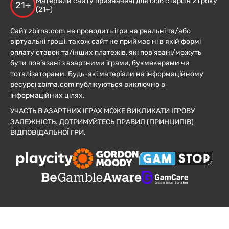
Матеріали сайту призначені для осіб старше 21 року
21+
(21+)
Сайт zbirna.com не проводить ігри на реальні та/або
віртуальні гроші, також сайт не приймає ні в якій формі
оплату ставок та/інших платежів, які пов’язані/можуть
бути пов’язані з азартними іграми, букмекерами чи
тоталізаторами. Будь-які матеріали на інформаційному
ресурсі zbirna.com публікуються виключно в
інформаційних цілях.
УЧАСТЬ В АЗАРТНИХ ІГРАХ МОЖЕ ВИКЛИКАТИ ІГРОВУ
ЗАЛЕЖНІСТЬ. ДОТРИМУЙТЕСЬ ПРАВИЛ (ПРИНЦИПІВ)
ВІДПОВІДАЛЬНОЇ ГРИ.