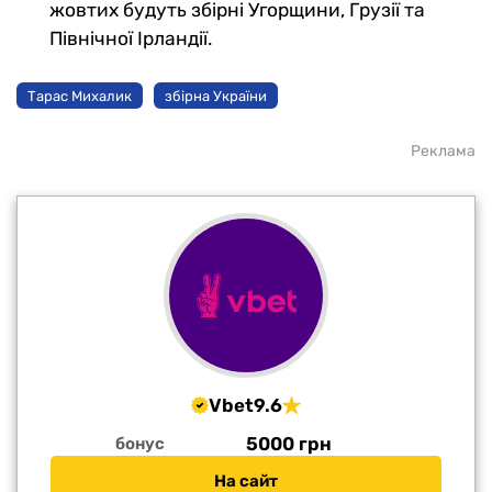
жовтих будуть збірні Угорщини, Грузії та
Північної Ірландії.
Тарас Михалик
збірна України
Реклама
Vbet
9.6
5000 грн
бонус
На сайт