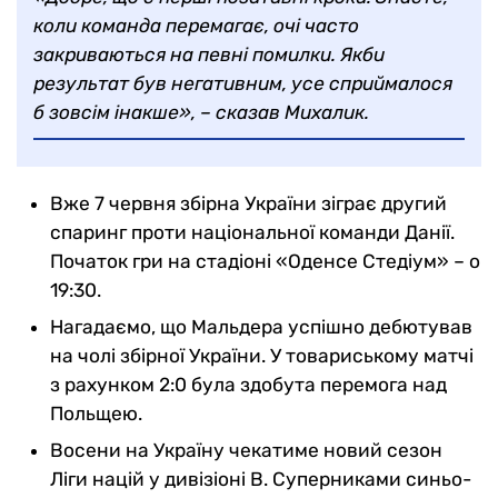
коли команда перемагає, очі часто
закриваються на певні помилки. Якби
результат був негативним, усе сприймалося
б зовсім інакше», – сказав Михалик.
Вже 7 червня збірна України зіграє другий
спаринг проти національної команди Данії.
Початок гри на стадіоні «Оденсе Стедіум» – о
19:30.
Нагадаємо, що Мальдера успішно дебютував
на чолі збірної України. У товариському матчі
з рахунком 2:0 була здобута перемога над
Польщею.
Восени на Україну чекатиме новий сезон
Ліги націй у дивізіоні В. Суперниками синьо-