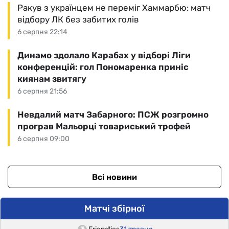
Ракув з українцем не переміг Хаммарбю: матч
відбору ЛК без забитих голів
6 серпня 22:14
Динамо здолало Карабах у відборі Ліги
конференцій: гол Пономаренка приніс
киянам звитягу
6 серпня 21:56
Невдалий матч Забарного: ПСЖ розгромно
програв Мальорці товариський трофей
6 серпня 09:00
Всі новини
Матчі збірної