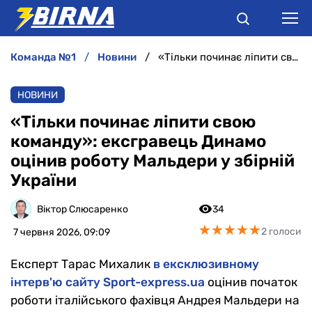
команда №1
новини
«Тільки починає ліпити свою команду»: ексгравець Динамо оцінив роботу Мальдери у збірній України
НОВИНИ
НОВИНИ
АНАЛІТИКА
«Тільки починає ліпити свою
команду»: ексгравець Динамо
ІНТЕРВ'Ю
оцінив роботу Мальдери у збірній
України
РІЗНЕ
Віктор Слюсаренко
34
БУКМЕКЕРИ
★
★
★
★
★
★
★
★
★
★
2 голоси
7 червня 2026, 09:09
Експерт Тарас Михалик
в ексклюзивному
інтерв'ю сайту Sport-express.ua
оцінив початок
роботи італійського фахівця Андрея Мальдери на