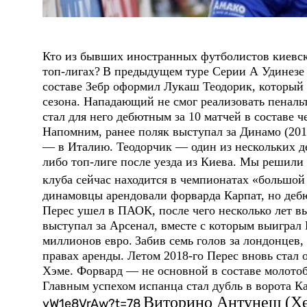
Кто из бывших иностранных футболистов киевск
топ-лигах?
В предыдущем туре Серии А Удинезе 
составе Зебр оформил Лукаш Теодорик, который
сезона. Нападающий не смог реализовать пенальт
стал для него дебютным за 10 матчей в составе ч
Напомним, ранее поляк выступал за Динамо (2014
— в Италию. Теодорчик — один из нескольких де
либо топ-лиге после уезда из Киева. Мы решили
клуба сейчас находится в чемпионатах «большой
динамовцы арендовали форварда Карпат, но дебю
Перес ушел в ПАОК, после чего несколько лет в
выступал за Арсенал, вместе с которым выиграл
миллионов евро.
Забив семь голов за лондонцев,
правах аренды. Летом 2018-го Перес вновь стал
Хэме. Форвард — не основной в составе молотобо
Главным успехом испанца стал дубль в ворота Ка
Виторино Антунеш (Х
yW1e8VrAw?t=78