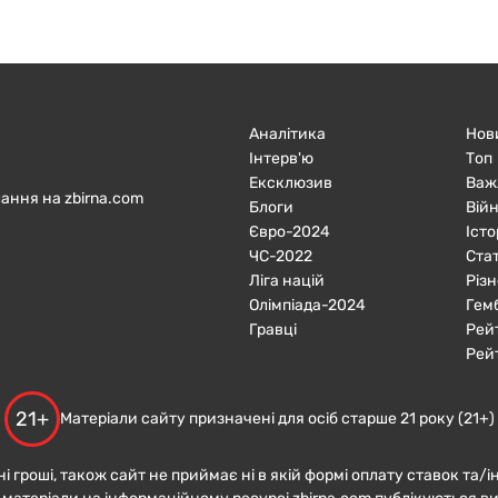
Аналітика
Нов
Інтерв'ю
Топ
Ексклюзив
Важ
ання на zbirna.com
Блоги
Війн
Євро-2024
Істо
ЧC-2022
Ста
Ліга націй
Різн
Олімпіада-2024
Гем
Гравці
Рей
Рей
21+
Матеріали сайту призначені для осіб старше 21 року (21+)
ні гроші, також сайт не приймає ні в якій формі оплату ставок та/і