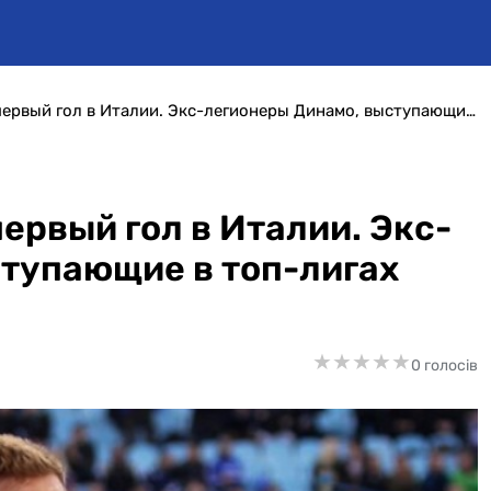
Теодорчик забил свой первый гол в Италии. Экс-легионеры Динамо, выступающие в топ-лигах (видео)
ервый гол в Италии. Экс-
тупающие в топ-лигах
★
★
★
★
★
★
★
★
★
★
0 голосів