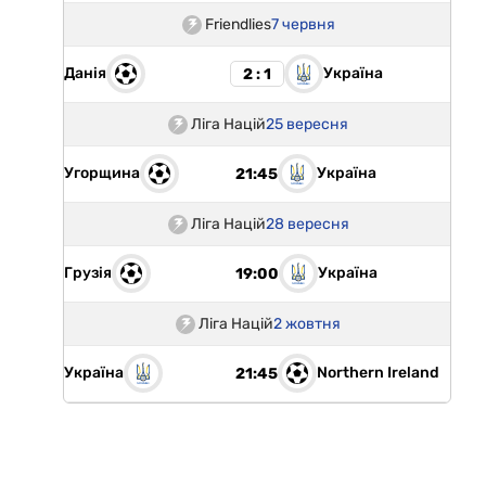
Friendlies
7 червня
Данія
Україна
2 : 1
Ліга Націй
25 вересня
Угорщина
Україна
21:45
Ліга Націй
28 вересня
Грузія
Україна
19:00
Ліга Націй
2 жовтня
Україна
Northern Ireland
21:45