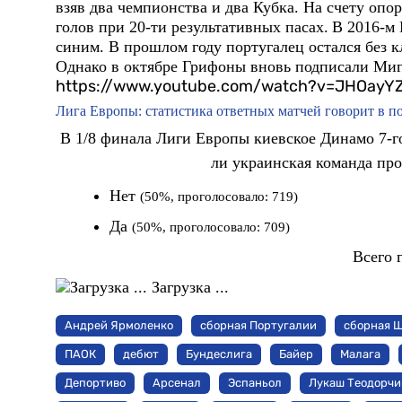
взяв два чемпионства и два Кубка. На счету опор
голов при 20-ти результативных пасах.
В 2016-м 
синим. В прошлом году португалец остался без кл
Однако в октябре Грифоны вновь подписали Миге
https://www.youtube.com/watch?v=JHOay
Лига Европы: статистика ответных матчей говорит в п
В 1/8 финала Лиги Европы киевское Динамо 7-го 
ли украинская команда про
Нет
(50%, проголосовало: 719)
Да
(50%, проголосовало: 709)
Всего 
Загрузка ...
Андрей Ярмоленко
сборная Португалии
сборная 
ПАОК
дебют
Бундеслига
Байер
Малага
Депортиво
Арсенал
Эспаньол
Лукаш Теодорчи