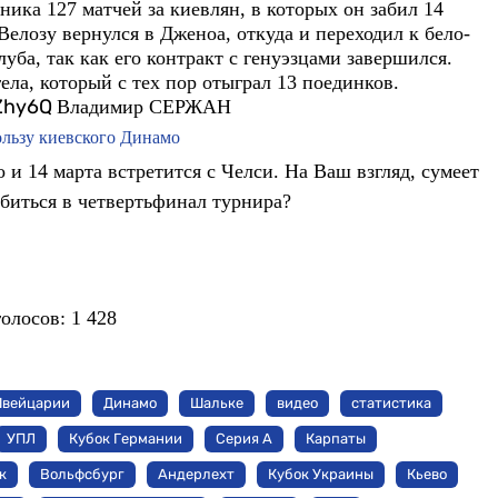
ника 127 матчей за киевлян, в которых он забил 14
Велозу вернулся в Дженоа, откуда и переходил к бело-
уба, так как его контракт с генуэзцами завершился.
ла, который с тех пор отыграл 13 поединков.
YZhy6Q
Владимир СЕРЖАН
ользу киевского Динамо
и 14 марта встретится с Челси. На Ваш взгляд, сумеет
биться в четвертьфинал турнира?
голосов:
1 428
Швейцарии
Динамо
Шальке
видео
статистика
УПЛ
Кубок Германии
Серия А
Карпаты
к
Вольфсбург
Андерлехт
Кубок Украины
Кьево