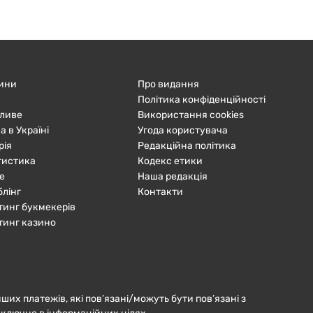
ини
Про видання
Політика конфіденційності
ливе
Використання cookies
а в Україні
Угода користувача
рія
Редакційна політика
тистика
Кодекс етики
е
Наша редакція
блінг
Контакти
тинг букмекерів
тинг казино
нших платежів, які пов’язані/можуть бути пов’язані з