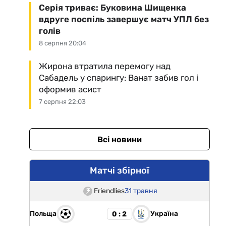
Серія триває: Буковина Шищенка
вдруге поспіль завершує матч УПЛ без
голів
8 серпня 20:04
Жирона втратила перемогу над
Сабадель у спарингу: Ванат забив гол і
оформив асист
7 серпня 22:03
Всі новини
Матчі збірної
Friendlies
31 травня
Польща
Україна
0 : 2