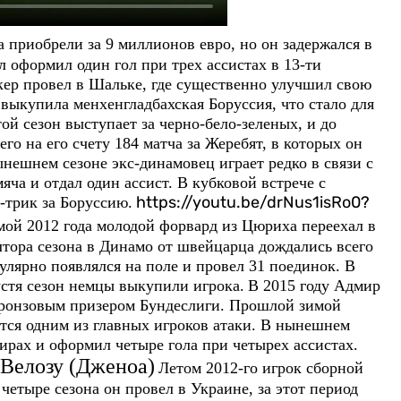
а приобрели за 9 миллионов евро, но он задержался в
л оформил один гол при трех ассистах в 13-ти
кер провел в Шальке, где существенно улучшил свою
выкупила менхенгладбахская Боруссия, что стало для
й сезон выступает за черно-бело-зеленых, и до
го на его счету 184 матча за Жеребят, в которых он
ынешнем сезоне экс-динамовец играет редко в связи с
яча и отдал один ассист. В кубковой встрече с
https://youtu.be/drNus1isRo0?
-трик за Боруссию.
мой 2012 года молодой форвард из Цюриха переехал в
лтора сезона в Динамо от швейцарца дождались всего
гулярно появлялся на поле и провел 31 поединок. В
устя сезон немцы выкупили игрока.
В 2015 году Адмир
л бронзовым призером Бундеслиги. Прошлой зимой
ется одним из главных игроков атаки. В нынешнем
ирах и оформил четыре гола при четырех ассистах.
Велозу (Дженоа)
Летом 2012-го игрок сборной
тыре сезона он провел в Украине, за этот период