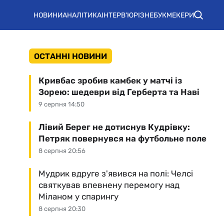
НОВИНИ
АНАЛІТИКА
ІНТЕРВ'Ю
РІЗНЕ
БУКМЕКЕРИ
ОСТАННІ НОВИНИ
Кривбас зробив камбек у матчі із
Зорею: шедеври від Герберта та Наві
9 серпня 14:50
Лівий Берег не дотиснув Кудрівку:
Петряк повернувся на футбольне поле
8 серпня 20:56
Мудрик вдруге з'явився на полі: Челсі
святкував впевнену перемогу над
Міланом у спарингу
8 серпня 20:30