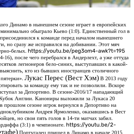
ого Динамо в нынешнем сезоне играет в европейских
минимально обыграло Кьево (1:0). Единственный гол в
 присоединился к команде перед началом нынешнего
и, но сразу же исправился на добивании. Этот мяч
https://youtu.be/peg3om4-awk?t=195
ерно-белых.
-16), после чего перебрался в Андерлехт, а уже оттуда
сятков легионеров бело-синих, выступавших в какой-
 выяснить, кто из бывших иностранцев столичного
Лукас Перес (Вест Хэм)
 пятерки».
В 2013 году
тировать за команду ему так и не позволили. Вскоре
ыступал за Депортиво. В сезоне-2016/17 нападающий
 Кубок Англии. Канониры выложили за Лукаса 20
 в прошлом сезоне игрок вернулся в Депортиво на
 одноклубником Андрея Ярмоленко, оказавшись в Вест
йцев, но свои пять голов в 14-ти матчах забил.
https://youtu.be/2-
рдиффа (3:1) в чемпионате.
етафе)
Португалец пришел в Динамо в начале 2015