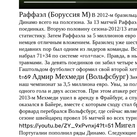
Раффаэл (Боруссия М)
В 2012-м бразильц
Динамо всего на полсезона. За 13 матчей Раффаэ
поединках. Вторую половину сезона-2012/13 ата
статистику.
Затем Раффаэла за 5 миллионов евро 
немцев отличным вложением. Бразилец уже шесто
недавних пор был одним из лидеров команды. Все
набрал 71+34 по системе «гол+пас». Правда, в н
травмами. За девять поединков он забил четыре м
Гаштольдом футболист оформил свой второй хет
Адмир Мехмеди (Вольфсбург)
t=69
Зи
наш чемпионат за 3,5 миллиона евро. Увы, за по
одного гола и двух ассистов. При этом атакер ре
2013-м Мехмеди ушел в аренду в Фрайбург, а сп
оказался в Байере, вместе с которым сходу ста
форвард перебрался Вольфсбург, где сейчас явля
сезоне швейцарец провел 16 матчей во всех турн
Мигел 
https://youtu.be/ZY_9xPvnxj4?t=51
Португалии пополнил ряды Динамо. Следующие че