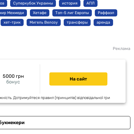
оа
Суперкубок Украины
история
АПЛ
мир Мехмеди
Хетафе
Топ-5 лиг Европы
Раффаэл
хет-трик
Мигель Велозу
трансферы
аренда
Реклама
5000 грн
На сайт
бонус
жність. Дотримуйтеся правил (принципів) відповідальної гри
 букмекери