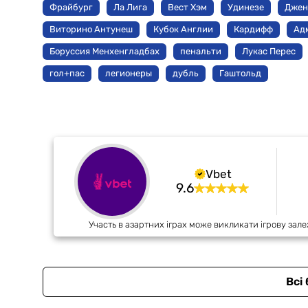
Фрайбург
Ла Лига
Вест Хэм
Удинезе
Джен
Виторино Антунеш
Кубок Англии
Кардифф
Ад
Боруссия Менхенгладбах
пенальти
Лукас Перес
гол+пас
легионеры
дубль
Гаштольд
Vbet
9.6
Участь в азартних іграх може викликати ігрову зале
Всі