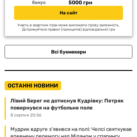
5000 грн
бонус
На сайт
Участь в азартних іграх може викликати ігрову залежність.
Дотримуйтеся правил (принципів) відповідальної гри
Всі букмекери
ОСТАННІ НОВИНИ
Лівий Берег не дотиснув Кудрівку: Петряк
повернувся на футбольне поле
8 серпня 20:56
Мудрик вдруге з'явився на полі: Челсі святкував
впевнену перемогу над Міланом у спарингу