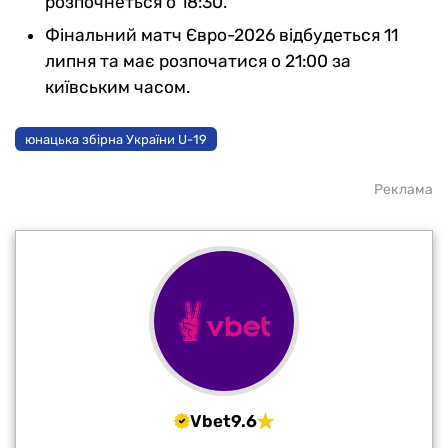
розпочнеться о 18:30.
Фінальний матч Євро-2026 відбудеться 11
липня та має розпочатися о 21:00 за
київським часом.
юнацька збірна України U-19
Реклама
Vbet
9.6