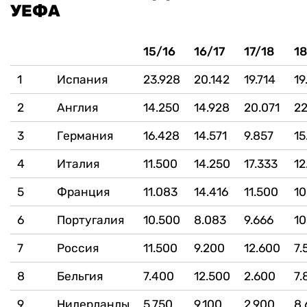
УЕФА
15/16
16/17
17/18
18
1
Испания
23.928
20.142
19.714
19
2
Англия
14.250
14.928
20.071
22
3
Германия
16.428
14.571
9.857
15
4
Италия
11.500
14.250
17.333
12
5
Франция
11.083
14.416
11.500
10
6
Португалия
10.500
8.083
9.666
10
7
Россия
11.500
9.200
12.600
7.
8
Бельгия
7.400
12.500
2.600
7.
9
Нидерланды
5.750
9.100
2.900
8.