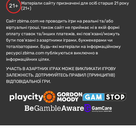
Матеріали сайту призначені для осіб старше 21 року
21+
(21+)
Сайт zbirna.com не проводить ігри на реальні та/або
віртуальні гроші, також сайт не приймає ні в якій формі
оплату ставок та/інших платежів, які пов’язані/можуть
бути пов’язані з азартними іграми, букмекерами чи
тоталізаторами. Будь-які матеріали на інформаційному
ресурсі zbirna.com публікуються виключно в
інформаційних цілях.
УЧАСТЬ В АЗАРТНИХ ІГРАХ МОЖЕ ВИКЛИКАТИ ІГРОВУ
ЗАЛЕЖНІСТЬ. ДОТРИМУЙТЕСЬ ПРАВИЛ (ПРИНЦИПІВ)
ВІДПОВІДАЛЬНОЇ ГРИ.