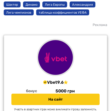
Шахтер
Динамо
Лига Европы
Александрия
Лига чемпионов
таблица коэффициентов УЕФА
Реклама
Vbet
9.6
5000 грн
бонус
На сайт
Участь в азартних іграх може викликати ігрову залежність.