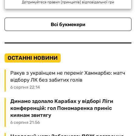
Дотримуйтеся правил (принципів) відповідальної гри
Всі букмекери
ОСТАННІ НОВИНИ
Ракув з українцем не переміг Хаммарбю: матч
відбору ЛК без забитих голів
6 серпня 22:14
Динамо здолало Карабах у відборі Ліги
конференцій: гол Пономаренка приніс
киянам звитягу
6 серпня 21:56