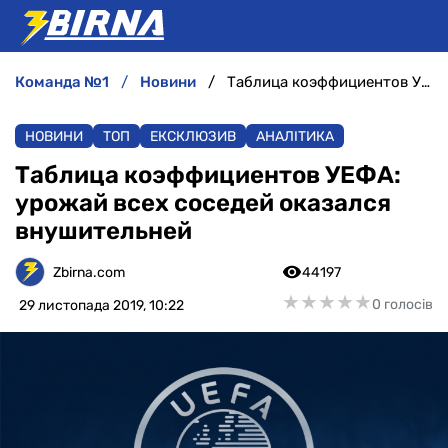
команда №1
новини
Таблица коэффициентов УЕФА: урожай всех соседей оказался внушительней
НОВИНИ
НОВИНИ
ТОП
ЕКСКЛЮЗИВ
АНАЛІТИКА
АНАЛІТИКА
Таблица коэффициентов УЕФА:
урожай всех соседей оказался
ІНТЕРВ'Ю
внушительней
РІЗНЕ
Zbirna.com
44197
★
★
★
★
★
★
★
★
★
★
0 голосів
29 листопада 2019, 10:22
БУКМЕКЕРИ