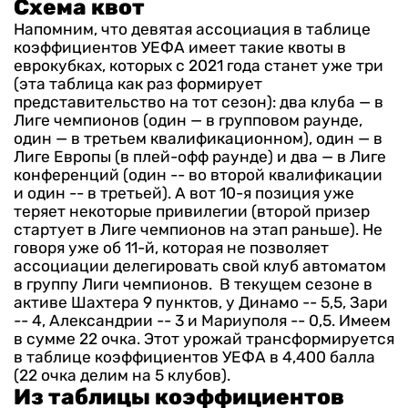
Схема квот
Напомним, что девятая ассоциация в таблице
коэффициентов УЕФА имеет такие квоты в
еврокубках, которых с 2021 года станет уже три
(эта таблица как раз формирует
представительство на тот сезон)
: два клуба — в
Лиге чемпионов (один — в групповом раунде,
один — в третьем квалификационном), один — в
Лиге Европы (в плей-офф раунде) и два — в Лиге
конференций (один -- во второй квалификации
и один -- в третьей).
А вот 10-я позиция уже
теряет некоторые привилегии (второй призер
стартует в Лиге чемпионов на этап раньше). Не
говоря уже об 11-й, которая не позволяет
ассоциации делегировать свой клуб автоматом
в группу Лиги чемпионов.
В текущем сезоне в
активе Шахтера 9 пунктов, у Динамо -- 5,5, Зари
-- 4, Александрии -- 3 и Мариуполя -- 0,5. И
меем
в сумме 22 очка. Этот урожай трансформируется
в таблице коэффициентов УЕФА в 4,400 балла
(22 очка делим на 5 клубов).
Из таблицы коэффициентов