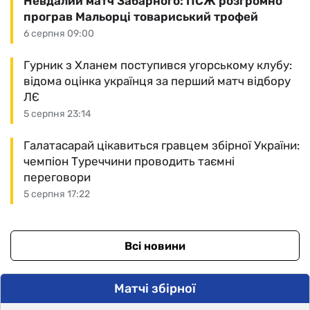
Невдалий матч Забарного: ПСЖ розгромно
програв Мальорці товариський трофей
6 серпня 09:00
Гурник з Хланем поступився угорському клубу:
відома оцінка українця за перший матч відбору
ЛЄ
5 серпня 23:14
Галатасарай цікавиться гравцем збірної України:
чемпіон Туреччини проводить таємні
переговори
5 серпня 17:22
Всі новини
Матчі збірної