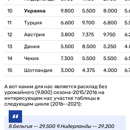
10
Украина
9.800
5.500
8.000
5.
11
Турция
6.600
9.700
6.800
5.
12
Aвстрия
3.800
7.375
9.750
6.
13
Дания
5.500
8.500
5.250
4.
14
Чехия
7.300
5.500
5.500
6.
15
Шотландия
3.000
4.375
4.000
6.
А вот каким для нас является расклад без
урожайного (9,800) сезона-2015/2016 на
интересующем нас участке таблицы в
следующем цикле (2016--2021):
8.Бельгия -- 29,500
9.Нидерланды -- 29,200