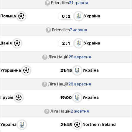
Friendlies
31 травня
Польща
Україна
0 : 2
Friendlies
7 червня
Данія
Україна
2 : 1
Ліга Націй
25 вересня
Угорщина
Україна
21:45
Ліга Націй
28 вересня
Грузія
Україна
19:00
Ліга Націй
2 жовтня
Україна
Northern Ireland
21:45