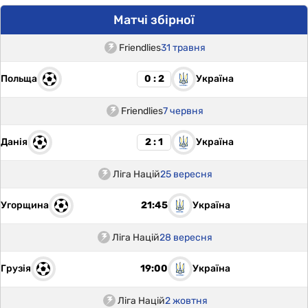
Матчі збірної
Friendlies
31 травня
Польща
Україна
0 : 2
Friendlies
7 червня
Данія
Україна
2 : 1
Ліга Націй
25 вересня
Угорщина
Україна
21:45
Ліга Націй
28 вересня
Грузія
Україна
19:00
Ліга Націй
2 жовтня