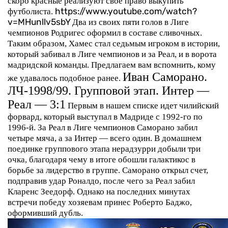
скоро красные реализуют свое право выкупить
футболиста.
https://www.youtube.com/watch?
v=MHunllv5sbY
Два из своих пяти голов в Лиге
чемпионов Родригес оформил в составе сливочных.
Таким образом, Хамес стал седьмым игроком в истории,
который забивал в Лиге чемпионов и за Реал, и в ворота
мадридской команды. Предлагаем вам вспомнить, кому
Иван Саморано.
же удавалось подобное ранее.
ЛЧ-1998/99. Групповой этап. Интер —
Реал — 3:1
Первым в нашем списке идет чилийский
форвард, который выступал в Мадриде с 1992-го по
1996-й. За Реал в Лиге чемпионов Саморано забил
четыре мяча, а за Интер — всего один. В домашнем
поединке группового этапа нерадзурри добыли три
очка, благодаря чему в итоге обошли галактикос в
борьбе за лидерство в группе. Саморано открыл счет,
подправив удар Роналдо, после чего за Реал забил
Кларенс Зеедорф. Однако на последних минутах
встречи победу хозяевам принес Роберто Баджо,
оформивший дубль.