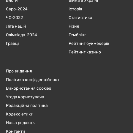
Блоги
Війна в Україні
Євро-2024
Історія
ЧC-2022
Статистика
Ліга націй
Різне
Олімпіада-2024
Гемблінг
Гравці
Рейтинг букмекерів
Рейтинг казино
Про видання
Політика конфіденційності
Використання cookies
Угода користувача
Редакційна політика
Кодекс етики
Наша редакція
Контакти