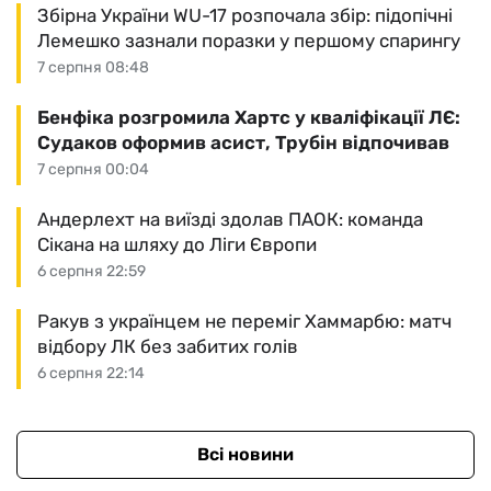
Збірна України WU-17 розпочала збір: підопічні
Лемешко зазнали поразки у першому спарингу
7 серпня 08:48
Бенфіка розгромила Хартс у кваліфікації ЛЄ:
Судаков оформив асист, Трубін відпочивав
7 серпня 00:04
Андерлехт на виїзді здолав ПАОК: команда
Сікана на шляху до Ліги Європи
6 серпня 22:59
Ракув з українцем не переміг Хаммарбю: матч
відбору ЛК без забитих голів
6 серпня 22:14
Всі новини