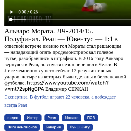
Альваро Мората. ЛЧ-2014/15.
Полуфинал. Реал — Ювентус — 1:1
В
ответной встрече именно гол Мораты стал решающим
— нападающий опять продемонстрировал голевое
чутье, разобравшись в штрафной. В 2016 году Альваро
вернулся в Реал, но спустя сезон перешел в Челси. В
Лиге чемпионов у него сейчас 12 результативных
ударов, четыре из которых были сделаны в белоснежной
футболке.
https://www.youtube.com/watch?
v=mt72spNgGPA
Владимир СЕРЖАН
Экспертиза. В футбол играют 22 человека, а побеждает
всегда Реал
видео
Интер
Реал
Монако
ПСВ
Лига чемпионов
Бавария
Луиш Фигу