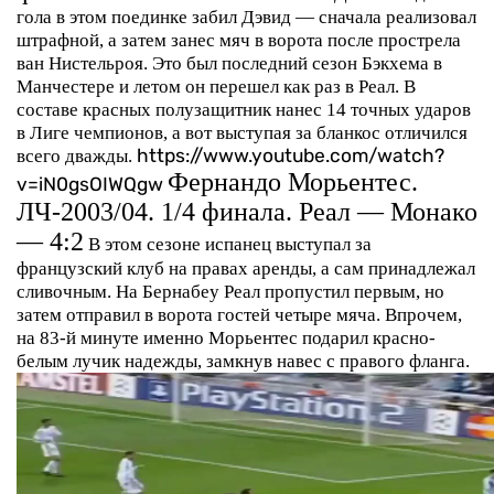
гола в этом поединке забил Дэвид — сначала реализовал
штрафной, а затем занес мяч в ворота после прострела
ван Нистельроя. Это был последний сезон Бэкхема в
Манчестере и летом он перешел как раз в Реал. В
составе красных полузащитник нанес 14 точных ударов
в Лиге чемпионов, а вот выступая за бланкос отличился
всего дважды.
https://www.youtube.com/watch?
Фернандо Морьентес.
v=iN0gsOIWQgw
ЛЧ-2003/04. 1/4 финала. Реал — Монако
— 4:2
В этом сезоне испанец выступал за
французский клуб на правах аренды, а сам принадлежал
сливочным. На Бернабеу Реал пропустил первым, но
затем отправил в ворота гостей четыре мяча. Впрочем,
на 83-й минуте именно Морьентес подарил красно-
белым лучик надежды, замкнув навес с правого фланга.