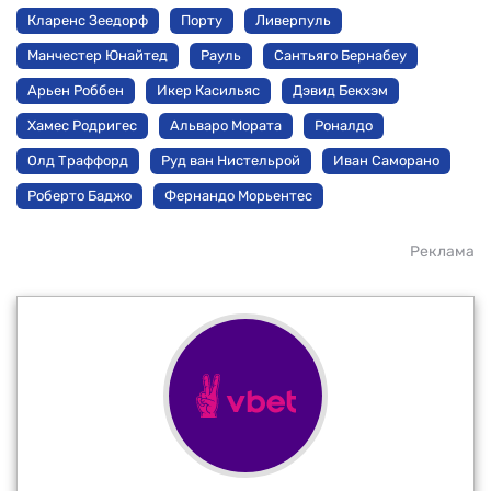
Кларенс Зеедорф
Порту
Ливерпуль
Манчестер Юнайтед
Рауль
Сантьяго Бернабеу
Арьен Роббен
Икер Касильяс
Дэвид Бекхэм
Хамес Родригес
Альваро Мората
Роналдо
Олд Траффорд
Руд ван Нистельрой
Иван Саморано
Роберто Баджо
Фернандо Морьентес
Реклама