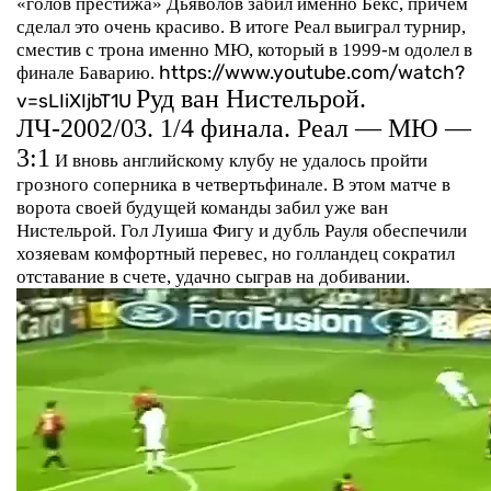
«голов престижа» Дьяволов забил именно Бекс, причем
сделал это очень красиво. В итоге Реал выиграл турнир,
сместив с трона именно МЮ, который в 1999-м одолел в
финале Баварию.
https://www.youtube.com/watch?
Руд ван Нистельрой.
v=sLIiXIjbT1U
ЛЧ-2002/03. 1/4 финала. Реал — МЮ —
3:1
И вновь английскому клубу не удалось пройти
грозного соперника в четвертьфинале. В этом матче в
ворота своей будущей команды забил уже ван
Нистельрой. Гол Луиша Фигу и дубль Рауля обеспечили
хозяевам комфортный перевес, но голландец сократил
отставание в счете, удачно сыграв на добивании.