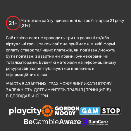
Матеріали сайту призначені для осіб старше 21 року
21+
(21+)
Сайт zbirna.com не проводить ігри на реальні та/або
віртуальні гроші, також сайт не приймає ні в якій формі
оплату ставок та/інших платежів, які пов’язані/можуть
бути пов’язані з азартними іграми, букмекерами чи
тоталізаторами. Будь-які матеріали на інформаційному
ресурсі zbirna.com публікуються виключно в
інформаційних цілях.
УЧАСТЬ В АЗАРТНИХ ІГРАХ МОЖЕ ВИКЛИКАТИ ІГРОВУ
ЗАЛЕЖНІСТЬ. ДОТРИМУЙТЕСЬ ПРАВИЛ (ПРИНЦИПІВ)
ВІДПОВІДАЛЬНОЇ ГРИ.