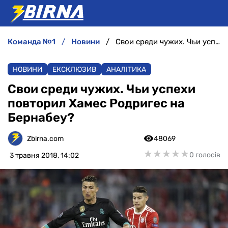
команда №1
новини
Свои среди чужих. Чьи успехи повторил Хамес Родригес на Бернабеу?
НОВИНИ
НОВИНИ
ЕКСКЛЮЗИВ
АНАЛІТИКА
АНАЛІТИКА
Свои среди чужих. Чьи успехи
повторил Хамес Родригес на
ІНТЕРВ'Ю
Бернабеу?
РІЗНЕ
Zbirna.com
48069
★
★
★
★
★
★
★
★
★
★
0 голосів
3 травня 2018, 14:02
БУКМЕКЕРИ