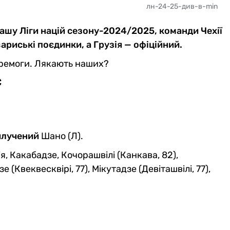
лн-24-25-див-в-min
грашу Ліги націй сезону-2024/2025, команди Чехії
вариські поєдинки, а Грузія — офіційний.
еремоги. Лякають наших?
С
илучений
Шано (Л).
я, Какабадзе, Кочорашвілі (Канкава, 82),
зе (Квеквесквірі, 77), Мікутадзе (Девіташвілі, 77),