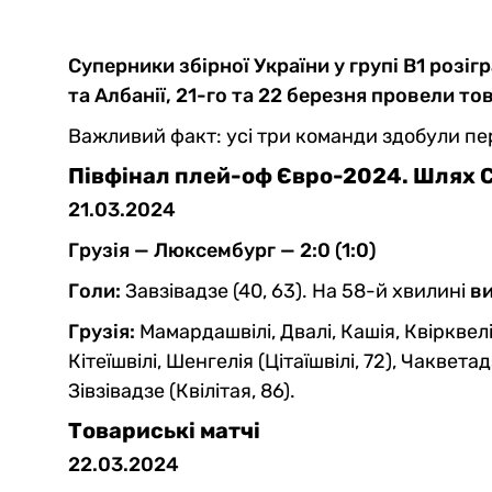
Суперники збірної України у групі В1 розі
та Албанії, 21-го та 22 березня провели то
Важливий факт: усі три команди здобули п
Півфінал плей-оф Євро-2024. Шлях 
21.03.2024
Грузія — Люксембург — 2:0 (1:0)
Голи:
Завзівадзе (40, 63). На 58-й хвилині
в
Грузія:
Мамардашвілі, Двалі, Кашія, Квірквелі
Кітеїшвілі, Шенгелія (Цітаїшвілі, 72), Чакветад
Зівзівадзе (Квілітая, 86).
Товариські матчі
22.03.2024