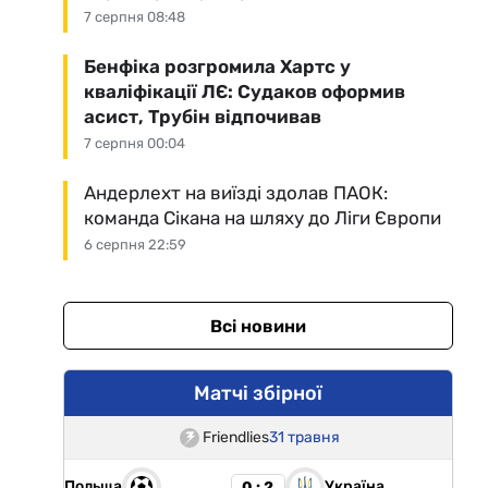
7 серпня 08:48
Бенфіка розгромила Хартс у
кваліфікації ЛЄ: Судаков оформив
асист, Трубін відпочивав
7 серпня 00:04
Андерлехт на виїзді здолав ПАОК:
команда Сікана на шляху до Ліги Європи
6 серпня 22:59
Всі новини
Матчі збірної
Friendlies
31 травня
Польща
Україна
0 : 2