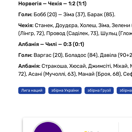
Норвегія — Чехія — 1:2 (1:1)
Голи:
Бобб (20) — Зіма (37), Барак (85).
Чехія:
Станек, Доудєра, Холеш, Зіма, Зелени (
(Лінгр, 72), Провод (Саділек, 73), Шульц (Глож
Албанія — Чилі — 0:3 (0:1)
Голи:
Варгас (20), Боладос (84), Давіла (90+2
Албанія:
Стракоша, Хюсай, Джимсіті, Міхай, Мі
72), Асані (Мучоллі, 63), Манай (Броя, 68), Се
Лига наций
збірна України
збірна Грузії
збірна