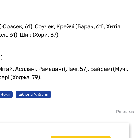
Юрасек, 61), Соучек, Крейчі (Барак, 61), Хитіл
ек, 61), Шик (Хори, 87).
).
тай, Асллані, Рамадані (Лачі, 57), Байрамі (Мучі,
фері (Ходжа, 79).
 Чехії
щбірна Албанії
Реклама