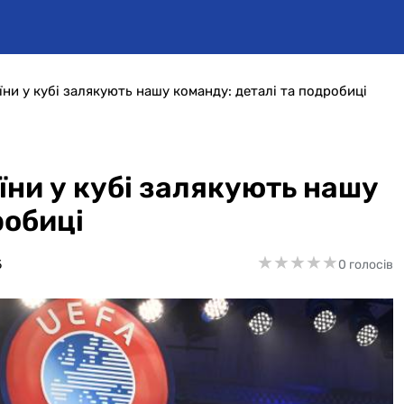
їни у кубі залякують нашу команду: деталі та подробиці
їни у кубі залякують нашу
робиці
★
★
★
★
★
★
★
★
★
★
5
0 голосів