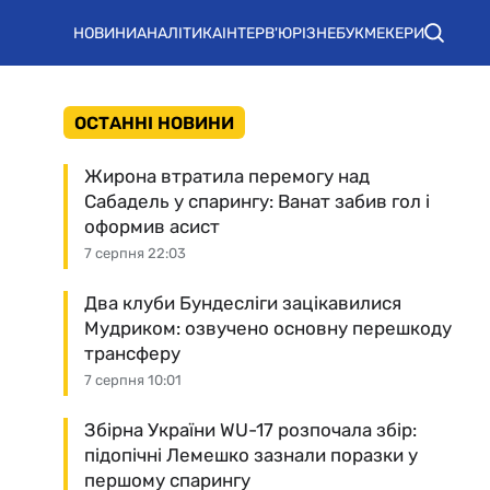
НОВИНИ
АНАЛІТИКА
ІНТЕРВ'Ю
РІЗНЕ
БУКМЕКЕРИ
ОСТАННІ НОВИНИ
Жирона втратила перемогу над
Сабадель у спарингу: Ванат забив гол і
оформив асист
7 серпня 22:03
Два клуби Бундесліги зацікавилися
Мудриком: озвучено основну перешкоду
трансферу
7 серпня 10:01
Збірна України WU-17 розпочала збір:
підопічні Лемешко зазнали поразки у
першому спарингу