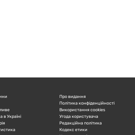
ини
Про видання
Політика конфіденційності
ливе
Використання cookies
а в Україні
Угода користувача
рія
Редакційна політика
тистика
Кодекс етики