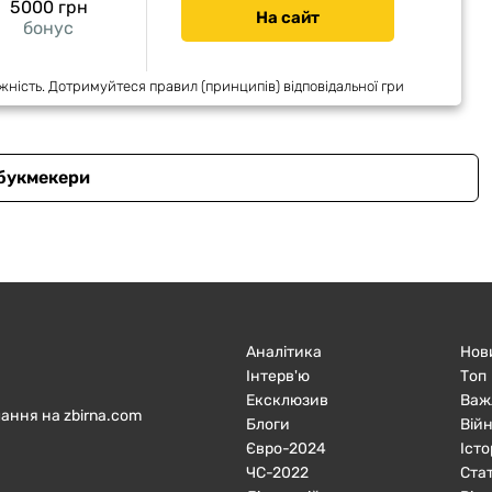
5000 грн
На сайт
бонус
жність. Дотримуйтеся правил (принципів) відповідальної гри
 букмекери
Аналітика
Нов
Інтерв'ю
Топ
Ексклюзив
Важ
ання на zbirna.com
Блоги
Війн
Євро-2024
Істо
ЧC-2022
Ста