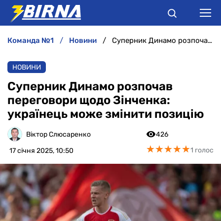
команда №1
новини
Суперник Динамо розпочав переговори щодо Зінченка: українець може змінити позицію
НОВИНИ
НОВИНИ
АНАЛІТИКА
Суперник Динамо розпочав
переговори щодо Зінченка:
ІНТЕРВ'Ю
українець може змінити позицію
РІЗНЕ
Віктор Слюсаренко
426
★
★
★
★
★
★
★
★
★
★
1 голос
17 січня 2025, 10:50
БУКМЕКЕРИ