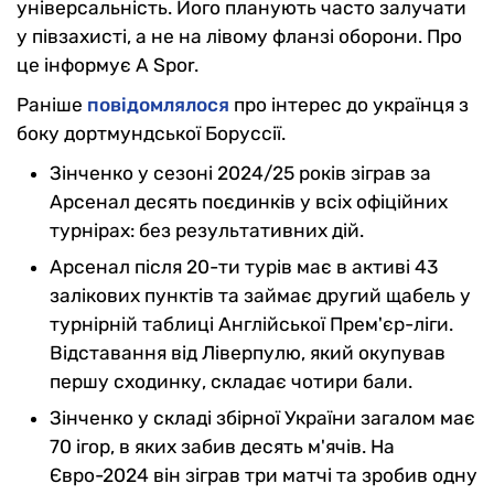
універсальність. Його планують часто залучати
у півзахисті, а не на лівому фланзі оборони. Про
це інформує A Spor.
Раніше
повідомлялося
про інтерес до українця з
боку дортмундської Боруссії.
Зінченко у сезоні 2024/25 років зіграв за
Арсенал десять поєдинків у всіх офіційних
турнірах: без результативних дій.
Арсенал після 20-ти турів має в активі 43
залікових пунктів та займає другий щабель у
турнірній таблиці Англійської Прем'єр-ліги.
Відставання від Ліверпулю, який окупував
першу сходинку, складає чотири бали.
Зінченко у складі збірної України загалом має
70 ігор, в яких забив десять м'ячів. На
Євро-2024 він зіграв три матчі та зробив одну