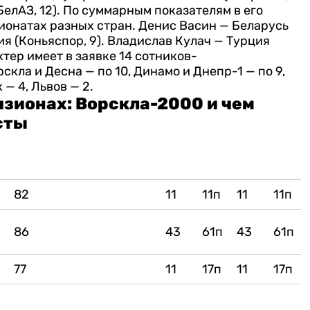
елАЗ, 12). По суммарным показателям в его
ионатах разных стран.
Денис Васин — Беларусь
я (Коньяспор, 9).
Владислав Кулач — Турция
тер имеет в заявке 14 сотников-
кла и Десна — по 10, Динамо и Днепр-1 — по 9,
 — 4, Львов — 2.
зионах: Ворскла-2000 и чем
сты
82
11
11п
11
11п
2
86
43
61п
43
61п
6
77
11
17п
11
17п