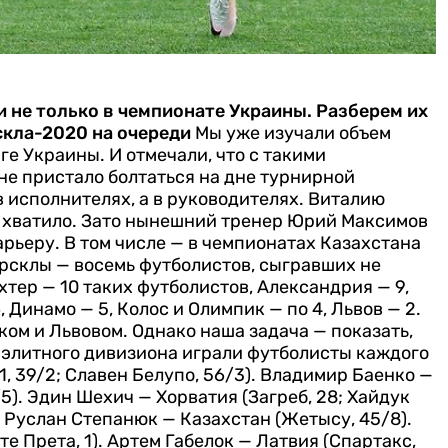
 не только в чемпионате Украины. Разберем их
скла-2020 на очереди
Мы уже изучали объем
е Украины. И отмечали, что с такими
не пристало болтаться на дне турнирной
в исполнителях, а в руководителях. Виталию
не хватило. Зато нынешний тренер Юрий Максимов
рьеру. В том числе — в чемпионатах Казахстана
орсклы — восемь футболистов, сыгравших не
тер — 10 таких футболистов, Александрия — 9,
, Динамо — 5, Колос и Олимпик — по 4, Львов — 2.
ком и Львовом.
Однако наша задача — показать,
е элитного дивизиона играли футболисты каждого
, 39/2; Славен Белупо, 56/3).
Владимир Баенко —
5).
Эдин Шехич — Хорватия (Загреб, 28; Хайдук
Руслан Степанюк — Казахстан (Жетысу, 45/8).
е Прета, 1).
Артем Габелок — Латвия (Спартакс,