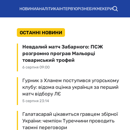
НОВИНИ
АНАЛІТИКА
ІНТЕРВ'Ю
РІЗНЕ
БУКМЕКЕРИ
ОСТАННІ НОВИНИ
Невдалий матч Забарного: ПСЖ
розгромно програв Мальорці
товариський трофей
6 серпня 09:00
Гурник з Хланем поступився угорському
клубу: відома оцінка українця за перший
матч відбору ЛЄ
5 серпня 23:14
Галатасарай цікавиться гравцем збірної
України: чемпіон Туреччини проводить
таємні переговори