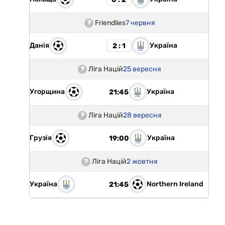
Friendlies
7 червня
Данія
Україна
2 : 1
Ліга Націй
25 вересня
Угорщина
Україна
21:45
Ліга Націй
28 вересня
Грузія
Україна
19:00
Ліга Націй
2 жовтня
Україна
Northern Ireland
21:45