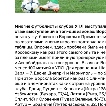
Многие футболисты клубов УПЛ выступали
стаж выступлений в топ-дивизионах: Вор
опыта у футболистов Ворсклы в Премьер-лиг
показателями многих игроков полтавчанам 
таблицы. Впрочем, здесь проблема была не 
Косовскому как раз этого самого опыта и 
за плечами имеет приличную тренерскую ка
и Азербайджана на топ-уровне.
В заявке В
менее 100 матчей в УПЛ.
Для сравнения. Шах
Заря — 7, Десна, Днепр-1 и Мариуполь — по 6
При этом Ворскла борется как раз с Олимпи
еще и в чемпионатах каких стран на уровн
клуба.
Давид Пуцлин — Хорватия (Истра 1961
Узбекистан (Бухара, 37/4), Латвия (Рига, 23/
Сплит, 16) и Словения (Рудар Веленье, 16/3).
Артур — Бразилия (Интернасьональ, 32; Понт