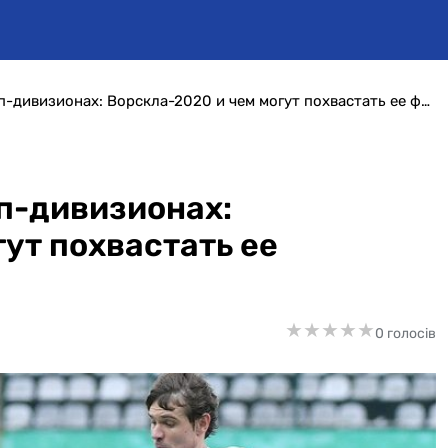
Стаж выступлений в топ-дивизионах: Ворскла-2020 и чем могут похвастать ее футболисты
п-дивизионах:
ут похвастать ее
★
★
★
★
★
★
★
★
★
★
0 голосів