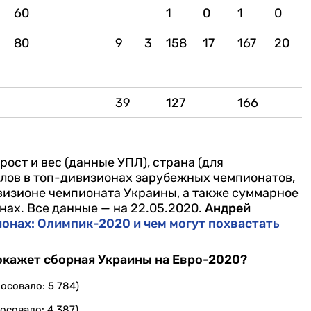
60
1
0
1
0
0
80
9
3
158
17
167
20
39
127
166
рост и вес (данные УПЛ), страна (для
голов в топ-дивизионах зарубежных чемпионатов,
ивизионе чемпионата Украины, а также суммарное
нах. Все данные — на 22.05.2020.
Андрей
онах: Олимпик-2020 и чем могут похвастать
покажет сборная Украины на Евро-2020?
осовало: 5 784)
осовало: 4 387)