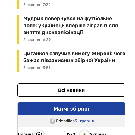
5 серпня 17:22
Мудрик повернувся на футбольне
поле: українець вперше зіграв після
зняття дискваліфікації
5 серпня 16:29
Циганков озвучив вимогу Жироні: чого
бажає півзахисник збірної України
5 серпня 15:51
Всі новини
Матчі збірної
Friendlies
31 травня
Польща
Україна
0 : 2