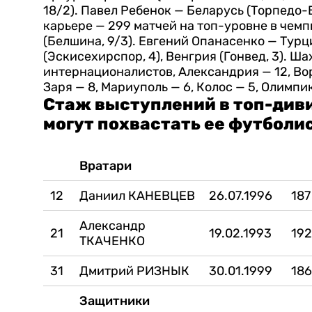
18/2).
Павел Ребенок — Беларусь (Торпедо-Б
карьере — 299 матчей на топ-уровне в чемп
(Белшина, 9/3).
Евгений Опанасенко — Турци
(Эскисехирспор, 4), Венгрия (Гонвед, 3).
Шах
интернационалистов, Александрия — 12, Ворс
Заря — 8, Мариуполь — 6, Колос — 5, Олимпик
Стаж выступлений в топ-диви
могут похвастать ее футболи
Вратари
12
Даниил КАНЕВЦЕВ
26.07.1996
187
Александр
21
19.02.1993
19
ТКАЧЕНКО
31
Дмитрий РИЗНЫК
30.01.1999
18
Защитники