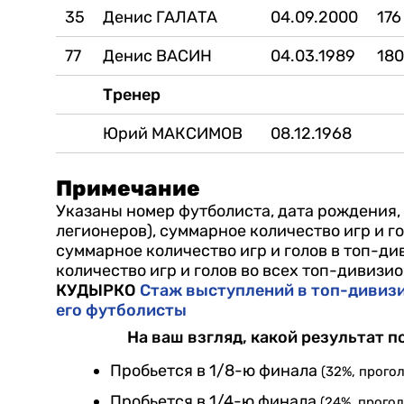
35
Денис ГАЛАТА
04.09.2000
176
77
Денис ВАСИН
04.03.1989
18
Тренер
Юрий МАКСИМОВ
08.12.1968
Примечание
Указаны номер футболиста, дата рождения, 
легионеров), суммарное количество игр и 
суммарное количество игр и голов в топ-д
количество игр и голов во всех топ-дивизио
КУДЫРКО
Стаж выступлений в топ-дивизи
его футболисты
На ваш взгляд, какой результат 
Пробьется в 1/8-ю финала
(32%, прогол
Пробьется в 1/4-ю финала
(24%, прогол