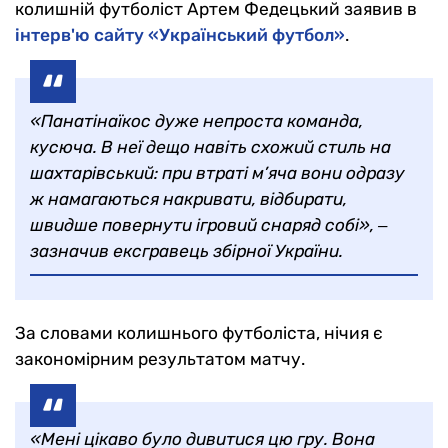
колишній футболіст Артем Федецький заявив в
інтерв'ю сайту «Український футбол»
.
«Панатінаїкос дуже непроста команда,
кусюча. В неї дещо навіть схожий стиль на
шахтарівський: при втраті м’яча вони одразу
ж намагаються накривати, відбирати,
швидше повернути ігровий снаряд собі», ‒
зазначив ексгравець збірної України.
За словами колишнього футболіста, нічия є
закономірним результатом матчу.
«Мені цікаво було дивитися цю гру. Вона