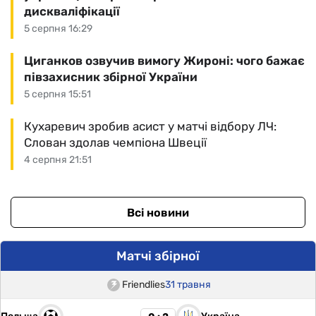
дискваліфікації
5 серпня 16:29
Циганков озвучив вимогу Жироні: чого бажає
півзахисник збірної України
5 серпня 15:51
Кухаревич зробив асист у матчі відбору ЛЧ:
Слован здолав чемпіона Швеції
4 серпня 21:51
Всі новини
Матчі збірної
Friendlies
31 травня