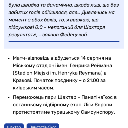
була швидка та динамічна, шкода лиш, що без
забитих голів обійшлося, але… Дивлячись на
момент з обох боків, то, я вважаю, що
підсумкові 0:0 – непоганий для Шахтаря
результат», ‒ заявив Федецький.
Матч-відповідь відбудеться 14 серпня на
Міському стадіоні імені Генрика Реймана
(Stadion Miejski im. Henryka Reymana) в
Кракові. Початок поєдинку – о 21:00 за
київським часом.
Переможець пари Шахтар – Панатінаїкос в
останньому відбірному етапі Ліги Європи
протистоятиме турецькому Самсунспору.
Шахтар
Панататінаїкос