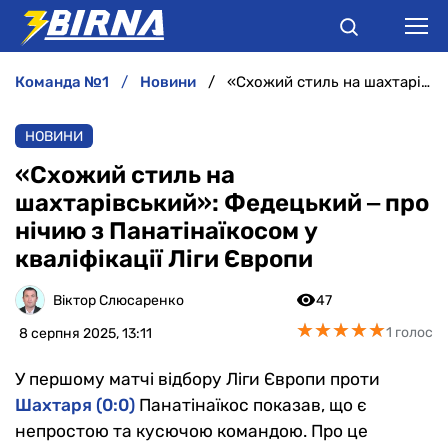
команда №1
новини
«Схожий стиль на шахтарівський»: Федецький ‒ про нічию з Панатінаїкосом у кваліфікації Ліги Європи
НОВИНИ
НОВИНИ
АНАЛІТИКА
«Схожий стиль на
шахтарівський»: Федецький ‒ про
ІНТЕРВ'Ю
нічию з Панатінаїкосом у
кваліфікації Ліги Європи
РІЗНЕ
Віктор Слюсаренко
47
БУКМЕКЕРИ
★
★
★
★
★
★
★
★
★
★
1 голос
8 серпня 2025, 13:11
У першому матчі відбору Ліги Європи проти
Шахтаря (0:0)
Панатінаїкос показав, що є
непростою та кусючою командою. Про це