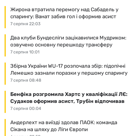
Жирона втратила перемогу над Сабадель у
спарингу: Ванат забив гол і оформив асист
7 серпня 22:03
Два клуби Бундесліги зацікавилися Мудриком:
озвучено основну перешкоду трансферу
7 серпня 10:01
Збірна України WU-17 розпочала збір: підопічні
Лемешко зазнали поразки у першому спарингу
7 серпня 08:48
Бенфіка розгромила Хартс у кваліфікації ЛЄ:
Судаков оформив асист, Трубін відпочивав
7 серпня 00:04
Андерлехт на виїзді здолав ПАОК: команда
Сікана на шляху до Ліги Європи