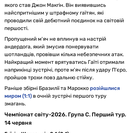
якого став Джон Макгін. Він виявившись
найспритнішим у штрафному гаїтян, які
проводили свій дебютний поєдинок на світовій
першості.
Пропущений м'яч не вплинув на настрій
андердога, який змусив понервувати
шотландців, провівши кілька небезпечних атак.
Найкращий момент врятуватись Гаїті отримали
наприкінці зустрічі, проте м'яч після удару П'єро,
пройшов трохи повз дальню стійку.
Раніше збірні Бразилії та Марокко
розійшлися
миром (1:1)
в очній зустрічі першого туру
змагань.
Чемпіонат світу-2026. Група С. Перший тур.
14 червня