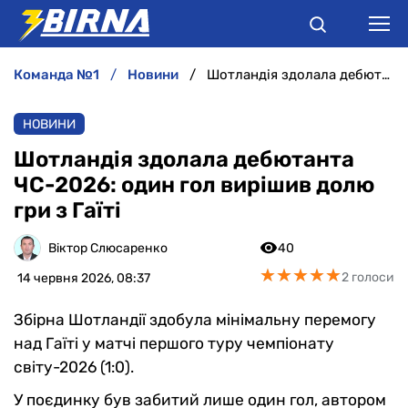
команда №1
новини
Шотландія здолала дебютанта ЧС-2026: один гол вирішив долю гри з Гаїті
НОВИНИ
НОВИНИ
АНАЛІТИКА
Шотландія здолала дебютанта
ЧС-2026: один гол вирішив долю
ІНТЕРВ'Ю
гри з Гаїті
РІЗНЕ
Віктор Слюсаренко
40
★
★
★
★
★
★
★
★
★
★
2 голоси
14 червня 2026, 08:37
БУКМЕКЕРИ
Збірна Шотландії здобула мінімальну перемогу
над Гаїті у матчі першого туру чемпіонату
світу-2026 (1:0).
У поєдинку був забитий лише один гол, автором