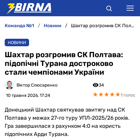
команда №1
новини
Шахтар розгромив СК Полтава: підопічні Турана достроково стали чемпіонами України
НОВИНИ
НОВИНИ
АНАЛІТИКА
Шахтар розгромив СК Полтава:
підопічні Турана достроково
ІНТЕРВ'Ю
стали чемпіонами України
РІЗНЕ
Віктор Слюсаренко
34
★
★
★
★
★
★
★
★
★
★
1 голос
10 травня 2026, 17:24
БУКМЕКЕРИ
Донецький Шахтар святкував звитягу над СК
Полтава у межах 27-го туру УПЛ-2025/26 років.
Гра завершилася з рахунком 4:0 на користь
підопічних Арди Турана.