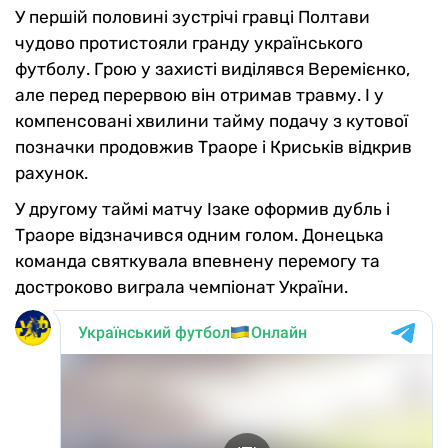
У першій половині зустрічі гравці Полтави
чудово протистояли гранду українського
футболу. Грою у захисті виділявся Веремієнко,
але перед перервою він отримав травму. І у
компенсовані хвилини тайму подачу з кутової
позначки продовжив Траоре і Криськів відкрив
рахунок.
У другому таймі матчу Ізаке оформив дубль і
Траоре відзначився одним голом. Донецька
команда святкувала впевнену перемогу та
достроково виграла чемпіонат України.