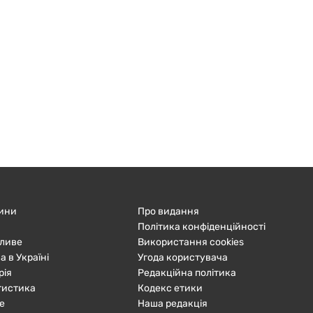
ини
Про видання
Політика конфіденційності
ливе
Використання cookies
а в Україні
Угода користувача
рія
Редакційна політика
тистика
Кодекс етики
е
Наша редакція