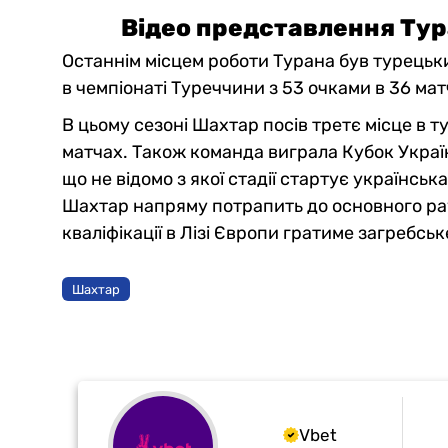
Відео представлення Тур
Останнім місцем роботи Турана був турецьки
в чемпіонаті Туреччини з 53 очками в 36 мат
В цьому сезоні Шахтар посів третє місце в т
матчах. Також команда виграла Кубок Україн
що не відомо з якої стадії стартує українськ
Шахтар напряму потрапить до основного ра
кваліфікації в Лізі Європи гратиме загребсь
Шахтар
Vbet