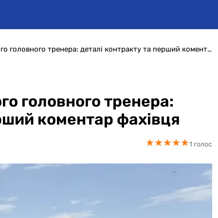
Шахтар призначив нового головного тренера: деталі контракту та перший коментар фахівця
го головного тренера:
ерший коментар фахівця
★
★
★
★
★
★
★
★
★
★
1 голос