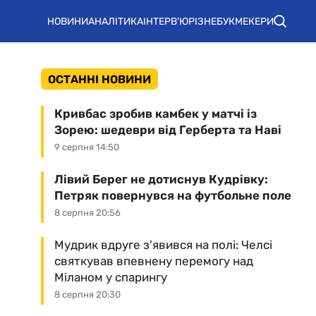
НОВИНИ
АНАЛІТИКА
ІНТЕРВ'Ю
РІЗНЕ
БУКМЕКЕРИ
ОСТАННІ НОВИНИ
Кривбас зробив камбек у матчі із
Зорею: шедеври від Герберта та Наві
9 серпня 14:50
Лівий Берег не дотиснув Кудрівку:
Петряк повернувся на футбольне поле
8 серпня 20:56
Мудрик вдруге з'явився на полі: Челсі
святкував впевнену перемогу над
Міланом у спарингу
8 серпня 20:30