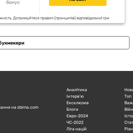
бонус
жність. Дотримуйтеся правил (принципів) відповідальної гри
 букмекери
Аналітика
Нов
Інтерв'ю
Топ
Ексклюзив
Важ
ання на zbirna.com
Блоги
Війн
Євро-2024
Істо
ЧC-2022
Ста
Ліга націй
Різн