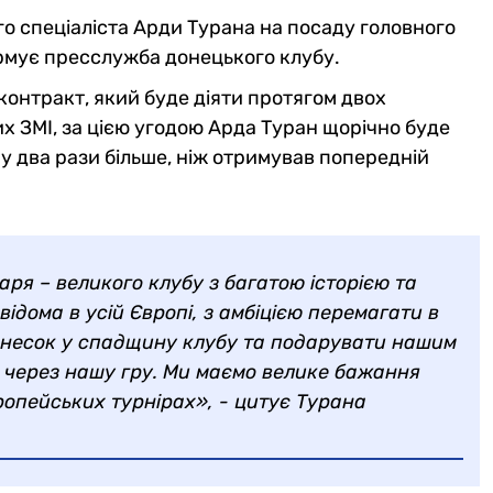
 спеціаліста Арди Турана на посаду головного
рмує пресслужба донецького клубу.
контракт, який буде діяти протягом двох
х ЗМІ, за цією угодою Арда Туран щорічно буде
у два рази більше, ніж отримував попередній
я – великого клубу з багатою історією та
ідома в усій Європі, з амбіцією перемагати в
 внесок у спадщину клубу та подарувати нашим
в через нашу гру. Ми маємо велике бажання
європейських турнірах», - цитує Турана