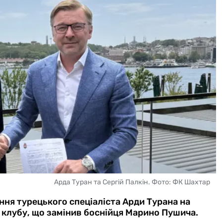
Арда Туран та Сергій Палкін. Фото: ФК Шахтар
ня турецького спеціаліста Арди Турана на
 клубу, що замінив боснійця Марино Пушича.