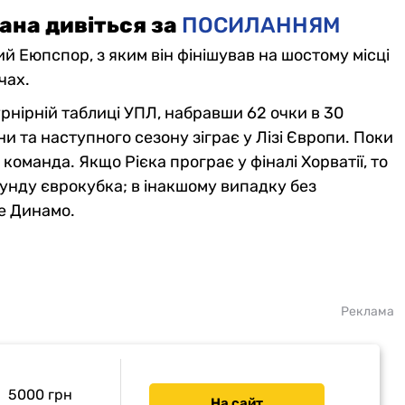
ана дивіться за
ПОСИЛАННЯМ
й Еюпспор, з яким він фінішував на шостому місці
чах.
урнірній таблиці УПЛ, набравши 62 очки в 30
и та наступного сезону зіграє у Лізі Європи. Поки
а команда. Якщо Рієка програє у фіналі Хорватії, то
унду єврокубка; в інакшому випадку без
ке Динамо.
Реклама
5000 грн
На сайт