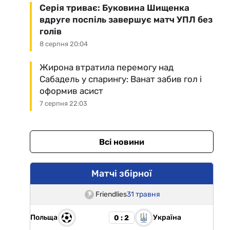
Серія триває: Буковина Шищенка
вдруге поспіль завершує матч УПЛ без
голів
8 серпня 20:04
Жирона втратила перемогу над
Сабадель у спарингу: Ванат забив гол і
оформив асист
7 серпня 22:03
Всі новини
Матчі збірної
Friendlies
31 травня
Польща
Україна
0 : 2