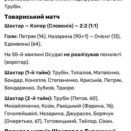
Трубін.
Товариський матч
Шахтар — Копер (Словенія) — 2:2 (1:1)
Голи:
Петряк (14), Назарина (90+1) — Очієнг (13),
Едомвоньї (64).
На 55-й хвилині Осуджі
не реалізував
пенальті
(воротар).
Шахтар (1-й тайм):
Трубін, Топалов, Матвієнко,
Бондар, Конопля, Степаненко, Криськів, Петряк,
Бондаренко, Зубков, Траоре.
Шахтар (2-й тайм):
Трубін (Пятов, 60),
Михайліченко, Козік, Ракіцький (Фарина, 76),
Гочолейшвілі, Назарина, Джурасек, Борячук
(Очеретько, 67), Тотовицький, Тейлор, Сікан.