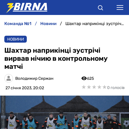
команда №1
новини
Шахтар наприкінці зустрічі вирвав нічию в контрольному матчі
НОВИНИ
НОВИНИ
АНАЛІТИКА
Шахтар наприкінці зустрічі
вирвав нічию в контрольному
ІНТЕРВ'Ю
матчі
РІЗНЕ
Володимир Сержан
625
★
★
★
★
★
★
★
★
★
★
0 голосів
27 січня 2023, 20:02
БУКМЕКЕРИ