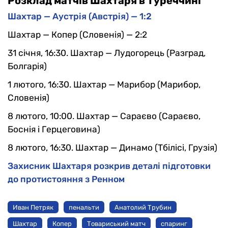
Розклад матчів Шахтаря в Туреччині
Шахтар — Аустрія (Австрія) — 1:2
Шахтар — Копер (Словенія) — 2:2
31 січня, 16:30. Шахтар — Лудогорець (Разград,
Болгарія)
1 лютого, 16:30. Шахтар — Марибор (Марибор,
Словенія)
8 лютого, 10:00. Шахтар — Сараєво (Сараєво,
Боснія і Герцеговина)
8 лютого, 16:30. Шахтар — Динамо (Тбілісі, Грузія)
Захисник Шахтаря розкрив деталі підготовки
до протистояння з Ренном
Иван Петряк
пенальти
Анатолий Трубин
Шахтар
Копер
Товариський матч
спаринг