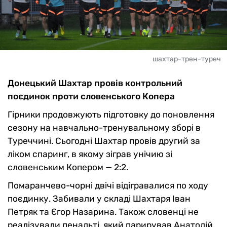
шахтар-трен-туреч
Донецький Шахтар провів контрольний
поєдинок проти словенського Копера
Гірники продовжують підготовку до поновлення
сезону на навчально-тренувальному зборі в
Туреччині. Сьогодні Шахтар провів другий за
ліком спаринг, в якому зіграв унічию зі
словенським Копером — 2:2.
Помаранчево-чорні двічі відігравалися по ходу
поєдинку. Забивали у складі Шахтаря Іван
Петряк та Єгор Назарина. Також словенці не
реалізували пенальті, який парирував Анатолій