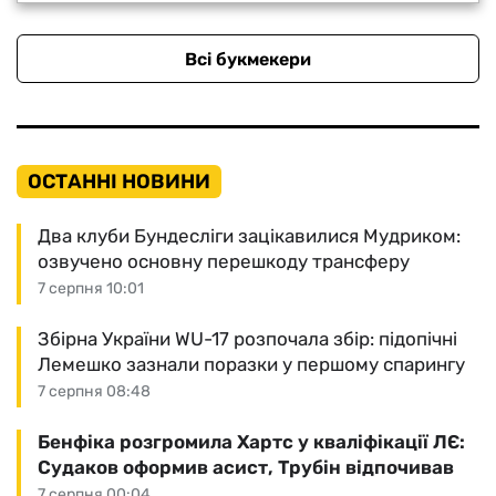
Всі букмекери
ОСТАННІ НОВИНИ
Два клуби Бундесліги зацікавилися Мудриком:
озвучено основну перешкоду трансферу
7 серпня 10:01
Збірна України WU-17 розпочала збір: підопічні
Лемешко зазнали поразки у першому спарингу
7 серпня 08:48
Бенфіка розгромила Хартс у кваліфікації ЛЄ:
Судаков оформив асист, Трубін відпочивав
7 серпня 00:04