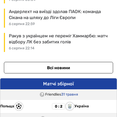
Андерлехт на виїзді здолав ПАОК: команда
Сікана на шляху до Ліги Європи
6 серпня 22:59
Ракув з українцем не переміг Хаммарбю: матч
відбору ЛК без забитих голів
6 серпня 22:14
Всі новини
Матчі збірної
Friendlies
31 травня
Польща
Україна
0 : 2