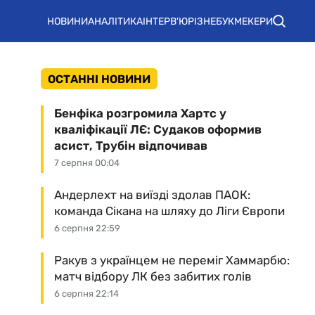
НОВИНИ
АНАЛІТИКА
ІНТЕРВ'Ю
РІЗНЕ
БУКМЕКЕРИ
ОСТАННІ НОВИНИ
Бенфіка розгромила Хартс у
кваліфікації ЛЄ: Судаков оформив
асист, Трубін відпочивав
7 серпня 00:04
Андерлехт на виїзді здолав ПАОК:
команда Сікана на шляху до Ліги Європи
6 серпня 22:59
Ракув з українцем не переміг Хаммарбю:
матч відбору ЛК без забитих голів
6 серпня 22:14