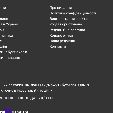
ини
Про видання
Політика конфіденційності
ливе
Використання cookies
а в Україні
Угода користувача
рія
Редакційна політика
тистика
Кодекс етики
е
Наша редакція
блінг
Контакти
тинг букмекерів
тинг казино
нших платежів, які пов’язані/можуть бути пов’язані з
иключно в інформаційних цілях.
НЦИПІВ) ВІДПОВІДАЛЬНОЇ ГРИ.