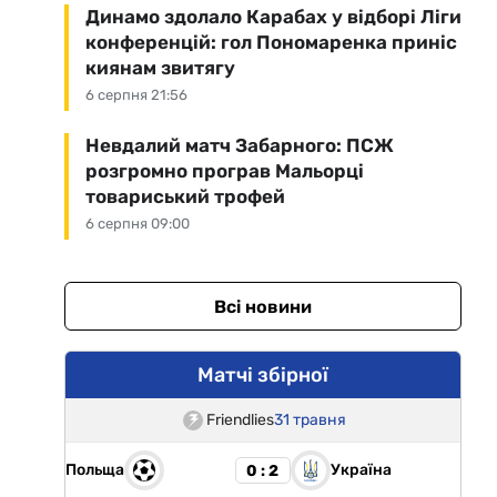
Динамо здолало Карабах у відборі Ліги
конференцій: гол Пономаренка приніс
киянам звитягу
6 серпня 21:56
Невдалий матч Забарного: ПСЖ
розгромно програв Мальорці
товариський трофей
6 серпня 09:00
Всі новини
Матчі збірної
Friendlies
31 травня
Польща
Україна
0 : 2