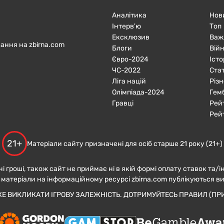
Аналітика
Нов
Інтерв'ю
Топ
Ексклюзив
Важ
ання на zbirna.com
Блоги
Війн
Євро-2024
Істо
ЧC-2022
Ста
Ліга націй
Різн
Олімпіада-2024
Гем
Гравці
Рей
Рей
21+
Матеріали сайту призначені для осіб старше 21 року (21+)
ні гроші, також сайт не приймає ні в якій формі оплату ставок та/і
 матеріали на інформаційному ресурсі zbirna.com публікуються в
ЖЕ ВИКЛИКАТИ ІГРОВУ ЗАЛЕЖНІСТЬ. ДОТРИМУЙТЕСЬ ПРАВИЛ (ПРИ