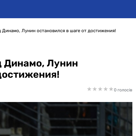
 Динамо, Лунин остановился в шаге от достижения!
 Динамо, Лунин
 достижения!
★
★
★
★
★
★
★
★
★
★
0 голосів