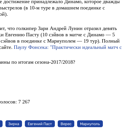
 достижение принадлежало Динамо, которое дважды
выстрелов (в 10-м туре в домашнем поединке с
ой).
чит, что голкипер Зари Андрей Лунин отразил девять
ки Евгению Пасту (10 сэйвов в матче с Динамо — 5
 сэйвов в поединке с Мариуполем — 19 тур).
Полный
сайте.
Паулу Фонсека: "Практически идеальный матч с
ины по итогам сезона-2017/2018?
голосов:
7 267
Зирка
Евгений Паст
Верес
Мариуполь