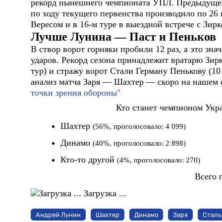
рекорд нынешнего чемпионата УПЛ. Предыдущее
по ходу текущего первенства производило по 26 
Вересом и в 16-м туре в выездной встрече с Зирк
Лучше Лунина — Паст и Пеньков
В створ ворот горняки пробили 12 раз, а это зна
ударов. Рекорд сезона принадлежит вратарю Зир
тур) и стражу ворот Стали Герману Пенькову (10
анализ матча Заря — Шахтер — скоро на нашем 
точки зрения обороны"
Кто станет чемпионом Укра
Шахтер
(56%, проголосовало: 4 099)
Динамо
(40%, проголосовало: 2 898)
Кто-то другой
(4%, проголосовало: 270)
Всего 
Загрузка ...
Андрей Лунин
Шахтер
Динамо
Заря
Сталь