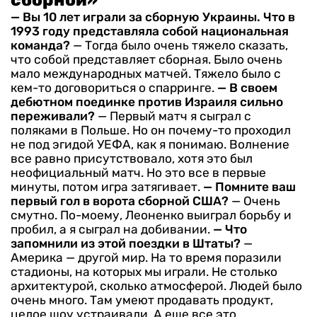
сборной»
— Вы 10 лет играли за сборную Украины. Что в
1993 году представляла собой национальная
команда?
— Тогда было очень тяжело сказать,
что собой представляет сборная. Было очень
мало международных матчей. Тяжело было с
кем-то договориться о спарринге.
— В своем
дебютном поединке против Израиля сильно
переживали?
— Первый матч я сыграл с
поляками в Польше. Но он почему-то проходил
не под эгидой УЕФА, как я понимаю. Волнение
все равно присутствовало, хотя это был
неофициальный матч. Но это все в первые
минуты, потом игра затягивает.
— Помните ваш
первый гол в ворота сборной США?
— Очень
смутно. По-моему, Леоненко выиграл борьбу и
пробил, а я сыграл на добивании.
— Что
запомнили из этой поездки в Штаты?
—
Америка — другой мир. На то время поразили
стадионы, на которых мы играли. Не столько
архитектурой, сколько атмосферой. Людей было
очень много. Там умеют продавать продукт,
целое шоу устраивали. А еще все это