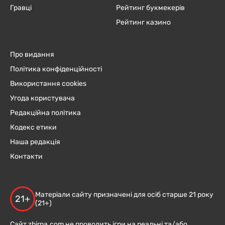
Гравці
Рейтинг букмекерів
Рейтинг казино
Про видання
Політика конфіденційності
Використання cookies
Угода користувача
Редакційна політика
Кодекс етики
Наша редакція
Контакти
Матеріали сайту призначені для осіб старше 21 року
21+
(21+)
Сайт zbirna.com не проводить ігри на реальні та/або