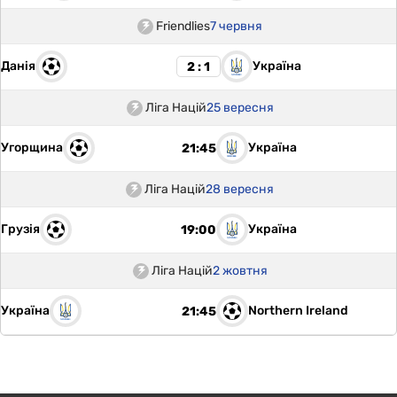
Friendlies
7 червня
Данія
Україна
2 : 1
Ліга Націй
25 вересня
Угорщина
Україна
21:45
Ліга Націй
28 вересня
Грузія
Україна
19:00
Ліга Націй
2 жовтня
Україна
Northern Ireland
21:45