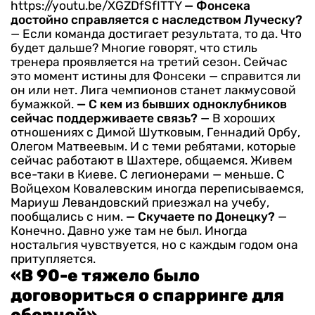
https://youtu.be/XGZDfSfITTY
— Фонсека
достойно справляется с наследством Луческу?
— Если команда достигает результата, то да. Что
будет дальше? Многие говорят, что стиль
тренера проявляется на третий сезон. Сейчас
это момент истины для Фонсеки — справится ли
он или нет. Лига чемпионов станет лакмусовой
бумажкой.
— С кем из бывших одноклубников
сейчас поддерживаете связь?
— В хороших
отношениях с Димой Шутковым, Геннадий Орбу,
Олегом Матвеевым. И с теми ребятами, которые
сейчас работают в Шахтере, общаемся. Живем
все-таки в Киеве. С легионерами — меньше. С
Войцехом Ковалевским иногда переписываемся,
Мариуш Левандовский приезжал на учебу,
пообщались с ним.
— Скучаете по Донецку?
—
Конечно. Давно уже там не был. Иногда
ностальгия чувствуется, но с каждым годом она
притупляется.
«В 90-е тяжело было
договориться о спарринге для