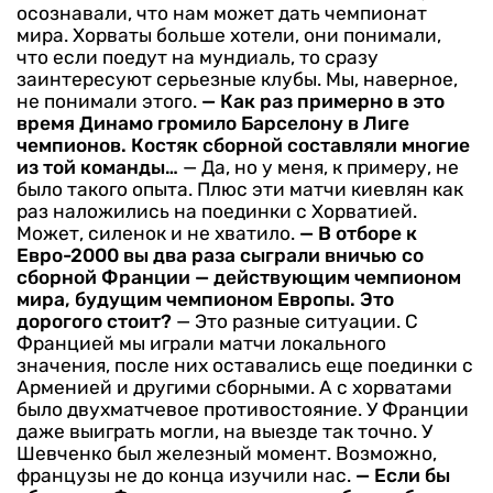
осознавали, что нам может дать чемпионат
мира. Хорваты больше хотели, они понимали,
что если поедут на мундиаль, то сразу
заинтересуют серьезные клубы. Мы, наверное,
не понимали этого.
— Как раз примерно в это
время Динамо громило Барселону в Лиге
чемпионов. Костяк сборной составляли многие
из той команды…
— Да, но у меня, к примеру, не
было такого опыта. Плюс эти матчи киевлян как
раз наложились на поединки с Хорватией.
Может, силенок и не хватило.
— В отборе к
Евро-2000 вы два раза сыграли вничью со
сборной Франции — действующим чемпионом
мира, будущим чемпионом Европы. Это
дорогого стоит?
— Это разные ситуации. С
Францией мы играли матчи локального
значения, после них оставались еще поединки с
Арменией и другими сборными. А с хорватами
было двухматчевое противостояние. У Франции
даже выиграть могли, на выезде так точно. У
Шевченко был железный момент. Возможно,
французы не до конца изучили нас.
— Если бы