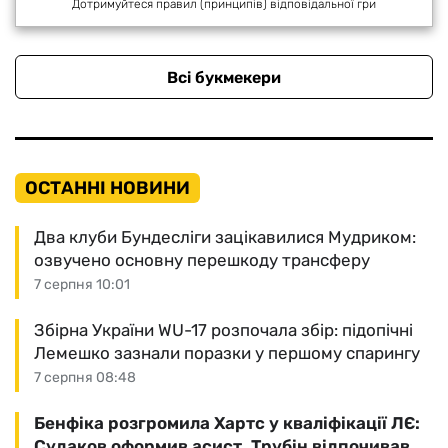
Дотримуйтеся правил (принципів) відповідальної гри
Всі букмекери
ОСТАННІ НОВИНИ
Два клуби Бундесліги зацікавилися Мудриком:
озвучено основну перешкоду трансферу
7 серпня 10:01
Збірна України WU-17 розпочала збір: підопічні
Лемешко зазнали поразки у першому спарингу
7 серпня 08:48
Бенфіка розгромила Хартс у кваліфікації ЛЄ:
Судаков оформив асист, Трубін відпочивав