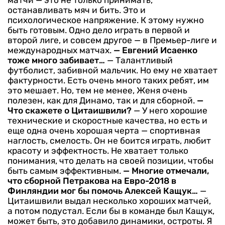
матчи — это не только принимать,
останавливать мяч и бить. Это и
психологическое напряжение. К этому нужно
быть готовым. Одно дело играть в первой и
второй лиге, и совсем другое — в Премьер-лиге и
международных матчах.
— Евгений Исаенко
тоже много забивает…
— Талантливый
футболист, забивной мальчик. Но ему не хватает
фактурности. Есть очень много таких ребят, им
это мешает. Но, тем не менее, Женя очень
полезен, как для Динамо, так и для сборной.
—
Что скажете о Цитаишвили?
— У него хорошие
технические и скоростные качества, но есть и
еще одна очень хорошая черта — спортивная
наглость, смелость. Он не боится играть, любит
красоту и эффектность. Не хватает только
понимания, что делать на своей позиции, чтобы
быть самым эффективным.
— Многие отмечали,
что сборной Петракова на Евро-2018 в
Финляндии мог бы помочь Алексей Кащук…
—
Цитаишвили выдал несколько хороших матчей,
а потом подустал. Если бы в команде был Кащук,
может быть, это добавило динамики, остроты. Я