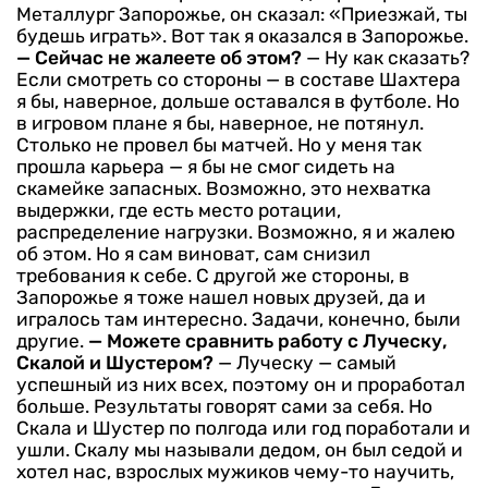
Металлург Запорожье, он сказал: «Приезжай, ты
будешь играть». Вот так я оказался в Запорожье.
— Сейчас не жалеете об этом?
— Ну как сказать?
Если смотреть со стороны — в составе Шахтера
я бы, наверное, дольше оставался в футболе. Но
в игровом плане я бы, наверное, не потянул.
Столько не провел бы матчей. Но у меня так
прошла карьера — я бы не смог сидеть на
скамейке запасных. Возможно, это нехватка
выдержки, где есть место ротации,
распределение нагрузки. Возможно, я и жалею
об этом. Но я сам виноват, сам снизил
требования к себе. С другой же стороны, в
Запорожье я тоже нашел новых друзей, да и
игралось там интересно. Задачи, конечно, были
другие.
— Можете сравнить работу с Луческу,
Скалой и Шустером?
— Луческу — самый
успешный из них всех, поэтому он и проработал
больше. Результаты говорят сами за себя. Но
Скала и Шустер по полгода или год поработали и
ушли. Скалу мы называли дедом, он был седой и
хотел нас, взрослых мужиков чему-то научить,