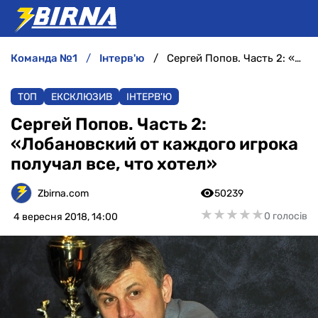
команда №1
інтерв'ю
Сергей Попов. Часть 2: «Лобановский от каждого игрока получал все, что хотел»
НОВИНИ
ТОП
ЕКСКЛЮЗИВ
ІНТЕРВ'Ю
АНАЛІТИКА
Сергей Попов. Часть 2:
«Лобановский от каждого игрока
ІНТЕРВ'Ю
получал все, что хотел»
РІЗНЕ
Zbirna.com
50239
★
★
★
★
★
★
★
★
★
★
0 голосів
4 вересня 2018, 14:00
БУКМЕКЕРИ