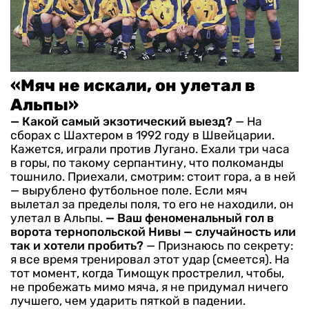
«Мяч не искали, он улетал в
Альпы»
— Какой самый экзотический выезд?
— На
сборах с Шахтером в 1992 году в Швейцарии.
Кажется, играли против Лугано. Ехали три часа
в горы, по такому серпантину, что полкоманды
тошнило. Приехали, смотрим: стоит гора, а в ней
— вырублено футбольное поле. Если мяч
вылетал за пределы поля, то его не находили, он
улетал в Альпы.
— Ваш феноменальный гол в
ворота тернопольской Нивы — случайность или
так и хотели пробить?
— Признаюсь по секрету:
я все время тренировал этот удар (смеется). На
тот момент, когда Тимощук прострелил, чтобы,
не пробежать мимо мяча, я не придумал ничего
лучшего, чем ударить пяткой в падении.