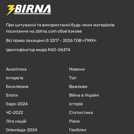
При цитуванні та використанні будь-яких матеріалів
посилання на zbirna.com обов'язкове
Всі права захищені © 2017 - 2026 ТОВ «ПМХ»
Ідентифікатор медіа R40-06374
Аналітика
Новини
Інтерв'ю
Топ
Ексклюзив
Важливе
Блоги
Війна в Україні
Євро-2024
Історія
ЧC-2022
Статистика
Ліга націй
Різне
Олімпіада-2024
Гемблінг