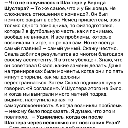
— Что не получилось в Шахтере у Бернда
Шустера?
— То же самое, что и у Бышовца. Не
сложились отношения с командой. Он был
немного закрыт в себе. Немец пришел сам, взяв
только одного помощника, по физподготовке,
который в футбольную часть, как я понимаю,
вообще не вникал. И все проблемы, которые
возникали в игре, он решал сам. Но не всегда
самый главный — самый умный. Скажу честно,
Скала добился результатов во многом благодаря
своему ассистенту. Я в этом убежден. Знаю, что
он советовал Скале, какие замены делать. Даже
на тренировках были моменты, когда они по пять
минут спорили, как мы должны
перестраиваться. Затем Скала поднимал руку и
говорил: «Я согласен».
У Шустера этого не было,
и когда мы выиграли много матчей подряд,
видимо, наступила какая-то
самоуспокоенность. А когда возникли проблемы
— некому было подсказать. Я думаю, что это и
повлияло.
— Удивились, когда он после
Шахтера через несколько лет возглавил Реал?