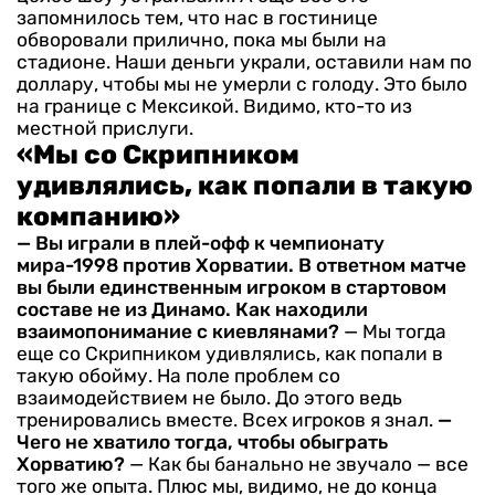
запомнилось тем, что нас в гостинице
обворовали прилично, пока мы были на
стадионе. Наши деньги украли, оставили нам по
доллару, чтобы мы не умерли с голоду. Это было
на границе с Мексикой. Видимо, кто-то из
местной прислуги.
«Мы со Скрипником
удивлялись, как попали в такую
компанию»
— Вы играли в плей-офф к чемпионату
мира-1998 против Хорватии. В ответном матче
вы были единственным игроком в стартовом
составе не из Динамо. Как находили
взаимопонимание с киевлянами?
— Мы тогда
еще со Скрипником удивлялись, как попали в
такую обойму. На поле проблем со
взаимодействием не было. До этого ведь
тренировались вместе. Всех игроков я знал.
—
Чего не хватило тогда, чтобы обыграть
Хорватию?
— Как бы банально не звучало — все
того же опыта. Плюс мы, видимо, не до конца