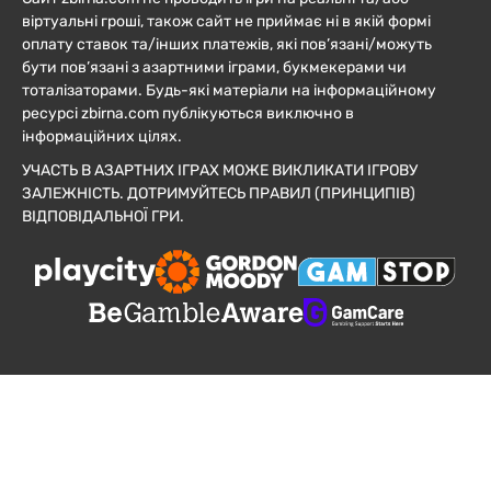
віртуальні гроші, також сайт не приймає ні в якій формі
оплату ставок та/інших платежів, які пов’язані/можуть
бути пов’язані з азартними іграми, букмекерами чи
тоталізаторами. Будь-які матеріали на інформаційному
ресурсі zbirna.com публікуються виключно в
інформаційних цілях.
УЧАСТЬ В АЗАРТНИХ ІГРАХ МОЖЕ ВИКЛИКАТИ ІГРОВУ
ЗАЛЕЖНІСТЬ. ДОТРИМУЙТЕСЬ ПРАВИЛ (ПРИНЦИПІВ)
ВІДПОВІДАЛЬНОЇ ГРИ.