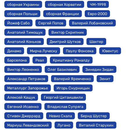
сборная Украины
сборная Хорватии
ЧМ-1998
сборная Польши
сборная Франции
Евро-2000
Йожеф Сабо
Сергей Попов
Валерий Лобановский
Анатолий Тимощук
Виктор Скрипник
Анатолий Коньков
Дмитрий Шутков
Шахтер
Динамо
Мирча Луческу
Паулу Фонсека
Ювентус
Барселона
Реал
Криштиану Роналду
Виктор Леоненко
Олег Базилевич
Зинедин Зидан
Александр Петраков
Валерий Яремченко
Зенит
Металлург Запорожье
Игорь Снурницын
Алексей Кащук
Георгий Цитаишвили
Евгений Исаенко
Владислав Супряга
Стивен Джеррард
Невио Скала
Бернд Шустер
Мариуш Левандовский
Лугано
Виталий Старухин