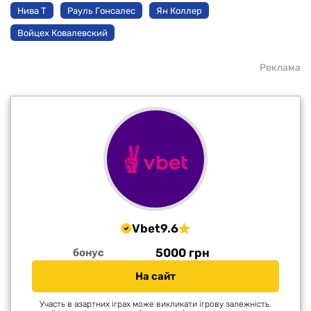
Нива Т
Рауль Гонсалес
Ян Коллер
Войцех Ковалевский
Реклама
Vbet
9.6
5000 грн
бонус
На сайт
Участь в азартних іграх може викликати ігрову залежність.