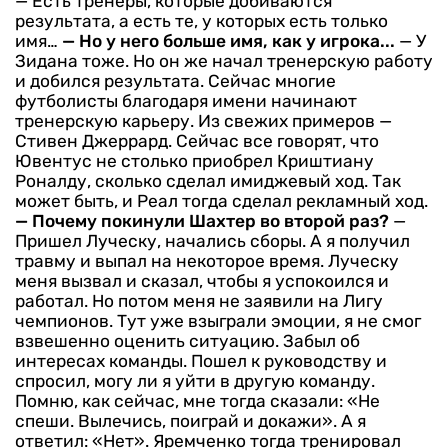
— Есть тренеры, которые добиваются
результата, а есть те, у которых есть только
имя…
— Но у него больше имя, как у игрока...
— У
Зидана тоже. Но он же начал тренерскую работу
и добился результата. Сейчас многие
футболисты благодаря имени начинают
тренерскую карьеру. Из свежих примеров —
Стивен Джеррард. Сейчас все говорят, что
Ювентус не столько приобрел Криштиану
Роналду, сколько сделал имиджевый ход. Так
может быть, и Реал тогда сделал рекламный ход.
— Почему покинули Шахтер во второй раз?
—
Пришел Луческу, начались сборы. А я получил
травму и выпал на некоторое время. Луческу
меня вызвал и сказал, чтобы я успокоился и
работал. Но потом меня не заявили на Лигу
чемпионов. Тут уже взыграли эмоции, я не смог
взвешенно оценить ситуацию. Забыл об
интересах команды. Пошел к руководству и
спросил, могу ли я уйти в другую команду.
Помню, как сейчас, мне тогда сказали: «Не
спеши. Вылечись, поиграй и докажи». А я
ответил: «Нет». Яремченко тогда тренировал