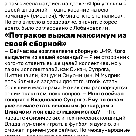
а там висела надпись на доске: «При угловом в
своей штрафной — одно касание на всю
команду» (смеется). Не знаю, кто это написал.
Но это висело в раздевалке, значит, скорее
всего, было согласовано с Лобановским.
«Петраков выжал максимум из
своей сборной»
— Сейчас вы возглавляете сборную U-19. Кого
выделите из вашей команды?
— Я не сторонник
кого-то ставить выше целей коллектива, но у
таких исполнителей, как Сикан, Супряга,
Цитаишвили, Кащук и Снурницын, М.Мудрик
есть большие задатки для того, чтобы стать
большими мастерами. Но как они распорядятся
своим талантом, пока вопрос.
— Много сейчас
говорят о Владиславе Супряге. Ему по силам
уже сейчас стать основным форвардом в
Динамо или он еще слишком молод?
— Что
касается физических и технических кондиций
Влада и умения играть в футбол, я думаю, он
сможет, причем уже сейчас. Но международные