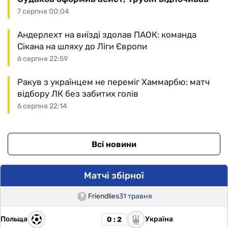
7 серпня 00:04
Андерлехт на виїзді здолав ПАОК: команда
Сікана на шляху до Ліги Європи
6 серпня 22:59
Ракув з українцем не переміг Хаммарбю: матч
відбору ЛК без забитих голів
6 серпня 22:14
Всі новини
Матчі збірної
Friendlies
31 травня
Польща
Україна
0 : 2