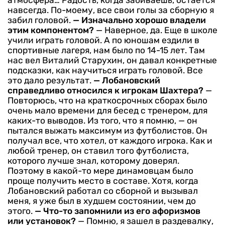
атмосфера… Радость, когда забиваешь, остается
навсегда. По-моему, все свои голы за сборную я
забил головой.
— Изначально хорошо владели
этим компонентом?
— Наверное, да. Еще в школе
учили играть головой. А по юношам ездили в
спортивные лагеря, нам было по 14-15 лет. Там
нас вел Виталий Старухин, он давал конкретные
подсказки, как научиться играть головой. Все
это дало результат.
— Лобановский
справедливо относился к игрокам Шахтера?
—
Повторюсь, что на краткосрочных сборах было
очень мало времени для бесед с тренером, для
каких-то выводов. Из того, что я помню, — он
пытался выжать максимум из футболистов. Он
получал все, что хотел, от каждого игрока. Как и
любой тренер, он ставил того футболиста,
которого лучше знал, которому доверял.
Поэтому в какой-то мере динамовцам было
проще получить место в составе. Хотя, когда
Лобановский работал со сборной и вызывал
меня, я уже был в худшем состоянии, чем до
этого.
— Что-то запомнили из его афоризмов
или установок?
— Помню, я зашел в раздевалку,