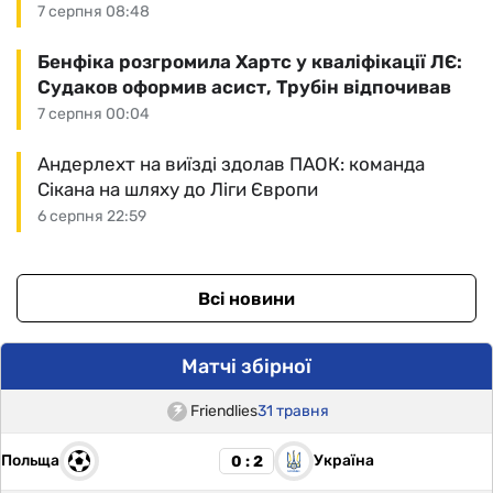
7 серпня 08:48
Бенфіка розгромила Хартс у кваліфікації ЛЄ:
Судаков оформив асист, Трубін відпочивав
7 серпня 00:04
Андерлехт на виїзді здолав ПАОК: команда
Сікана на шляху до Ліги Європи
6 серпня 22:59
Всі новини
Матчі збірної
Friendlies
31 травня
Польща
Україна
0 : 2