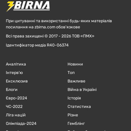
При цитуванні та використанні будь-яких матеріалів
посилання на zbirna.com обов'язкове
Всі права захищені © 2017 - 2026 ТОВ «ПМХ»
Ідентифікатор медіа R40-06374
Аналітика
Новини
Інтерв'ю
Топ
Ексклюзив
Важливе
Блоги
Війна в Україні
Євро-2024
Історія
ЧC-2022
Статистика
Ліга націй
Різне
Олімпіада-2024
Гемблінг