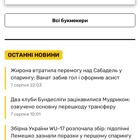
Всі букмекери
ОСТАННІ НОВИНИ
Жирона втратила перемогу над Сабадель у
спарингу: Ванат забив гол і оформив асист
7 серпня 22:03
Два клуби Бундесліги зацікавилися Мудриком:
озвучено основну перешкоду трансферу
7 серпня 10:01
Збірна України WU-17 розпочала збір: підопічні
Лемешко зазнали поразки у першому спарингу