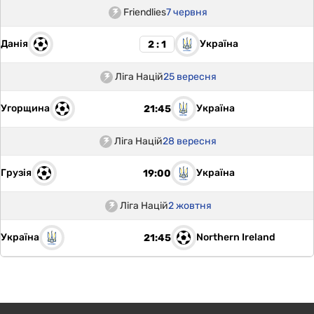
Friendlies
7 червня
Данія
Україна
2 : 1
Ліга Націй
25 вересня
Угорщина
Україна
21:45
Ліга Націй
28 вересня
Грузія
Україна
19:00
Ліга Націй
2 жовтня
Україна
Northern Ireland
21:45