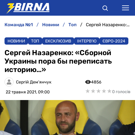
команда №1
новини
топ
Сергей Назаренко: «Сборной Украины пора бы переписать историю…»
НОВИНИ
НОВИНИ
ТОП
ЕКСКЛЮЗИВ
ІНТЕРВ'Ю
ЄВРО-2024
АНАЛІТИКА
Сергей Назаренко: «Сборной
Украины пора бы переписать
ІНТЕРВ'Ю
историю…»
РІЗНЕ
Сергій Дем'янчук
4856
★
★
★
★
★
★
★
★
★
★
0 голосів
22 травня 2021, 09:00
БУКМЕКЕРИ