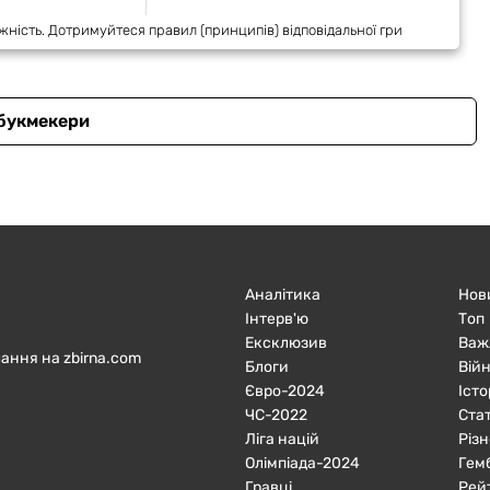
жність. Дотримуйтеся правил (принципів) відповідальної гри
 букмекери
Аналітика
Нов
Інтерв'ю
Топ
Ексклюзив
Важ
ання на zbirna.com
Блоги
Війн
Євро-2024
Істо
ЧC-2022
Ста
Ліга націй
Різн
Олімпіада-2024
Гем
Гравці
Рей