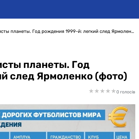
Самые дорогие футболисты планеты. Год рождения 1999-й: легкий след Ярмоленко (фото)
сты планеты. Год
ий след Ярмоленко (фото)
★
★
★
★
★
★
★
★
★
★
0 голосів