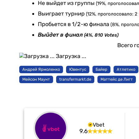
Не выйдет из группы
(19%, проголосовал
Выиграет турнир
(12%, проголосовало: 2 
Пробьется в 1/2-ю финала
(8%, проголо
Выйдет в финал
(4%, 810 Votes)
Всего г
Загрузка ...
Андрей Ярмоленко
Ювентус
Байер
Атлетико
Мейсон Маунт
transfermarkt.de
Маттейс де Лигт
Vbet
9.6