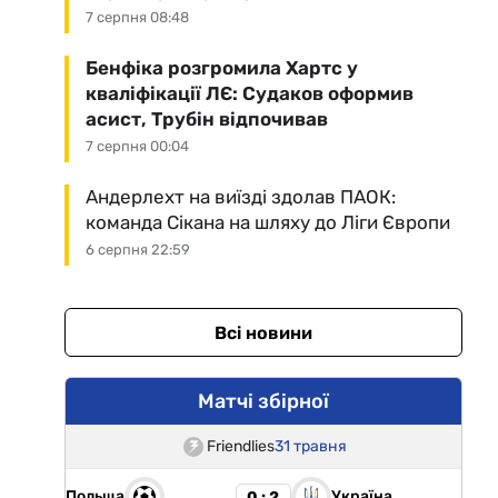
7 серпня 08:48
Бенфіка розгромила Хартс у
кваліфікації ЛЄ: Судаков оформив
асист, Трубін відпочивав
7 серпня 00:04
Андерлехт на виїзді здолав ПАОК:
команда Сікана на шляху до Ліги Європи
6 серпня 22:59
Всі новини
Матчі збірної
Friendlies
31 травня
Польща
Україна
0 : 2