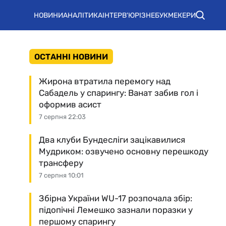
НОВИНИ
АНАЛІТИКА
ІНТЕРВ'Ю
РІЗНЕ
БУКМЕКЕРИ
ОСТАННІ НОВИНИ
Жирона втратила перемогу над
Сабадель у спарингу: Ванат забив гол і
оформив асист
7 серпня 22:03
Два клуби Бундесліги зацікавилися
Мудриком: озвучено основну перешкоду
трансферу
7 серпня 10:01
Збірна України WU-17 розпочала збір:
підопічні Лемешко зазнали поразки у
першому спарингу