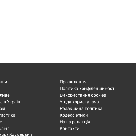
ини
Про видання
Політика конфіденційності
ливе
Використання cookies
а в Україні
Угода користувача
рія
Редакційна політика
тистика
Кодекс етики
е
Наша редакція
блінг
Контакти
тинг букмекерів