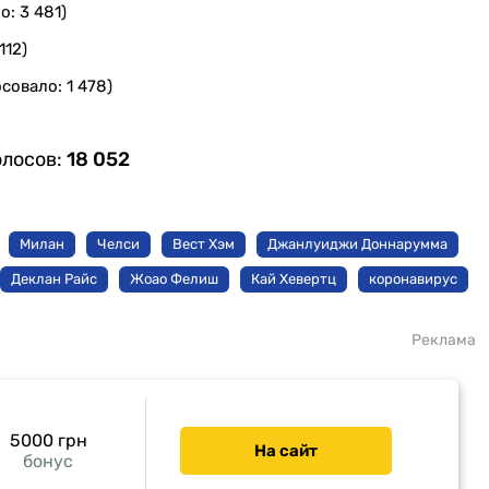
о: 3 481)
112)
совало: 1 478)
олосов:
18 052
Милан
Челси
Вест Хэм
Джанлуиджи Доннарумма
Деклан Райс
Жоао Фелиш
Кай Хевертц
коронавирус
Реклама
5000 грн
На сайт
бонус