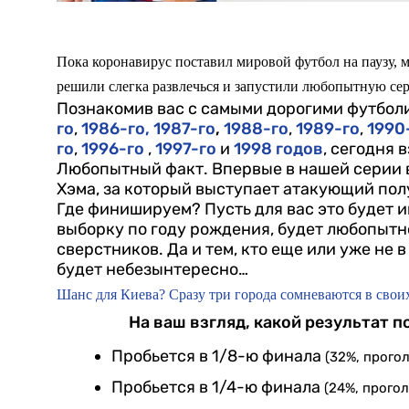
Пока коронавирус поставил мировой футбол на паузу, м
решили слегка развлечься и запустили любопытную се
Познакомив вас с самыми дорогими футбо
го
,
1986-го,
1987-го
,
1988-го
,
1989-го
,
1990
го
,
1996-го
,
1997-го
и
1998 годов
, сегодня 
Любопытный факт. Впервые в нашей серии в
Хэма, за который выступает атакующий по
Где финишируем? Пусть для вас это будет и
выборку по году рождения, будет любопытн
сверстников. Да и тем, кто еще или уже не 
будет небезынтересно…
Шанс для Киева? Сразу три города сомневаются в свои
На ваш взгляд, какой результат 
Пробьется в 1/8-ю финала
(32%, прогол
Пробьется в 1/4-ю финала
(24%, прогол