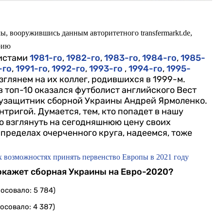
ы, вооружившись данным авторитетного transfermarkt.de,
рию
листами
1981-го
,
1982-го
,
1983-го
,
1984-го
,
1985-
-го
,
1991-го
,
1992-го
,
1993-го
,
1994-го
,
1995-
взглянем на их коллег, родившихся в 1999-м.
 топ-10 оказался футболист английского Вест
лузащитник сборной Украины Андрей Ярмоленко.
нтригой.
Думается, тем, кто попадет в нашу
о взглянуть на сегодняшнюю цену своих
в пределах очерченного круга, надеемся, тоже
х возможностях принять первенство Европы в 2021 году
покажет сборная Украины на Евро-2020?
осовало: 5 784)
осовало: 4 387)