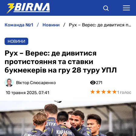
команда №1
новини
Рух – Верес: де дивитися протистояння та ставки букмекерів на гру 28 туру УПЛ
НОВИНИ
НОВИНИ
АНАЛІТИКА
Рух – Верес: де дивитися
протистояння та ставки
ІНТЕРВ'Ю
букмекерів на гру 28 туру УПЛ
РІЗНЕ
Віктор Слюсаренко
271
★
★
★
★
★
★
★
★
★
★
1 голос
10 травня 2025, 07:41
БУКМЕКЕРИ