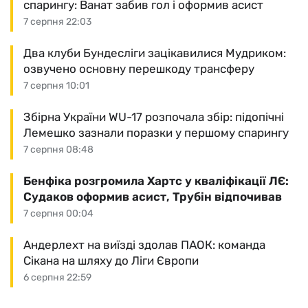
спарингу: Ванат забив гол і оформив асист
7 серпня 22:03
Два клуби Бундесліги зацікавилися Мудриком:
озвучено основну перешкоду трансферу
7 серпня 10:01
Збірна України WU-17 розпочала збір: підопічні
Лемешко зазнали поразки у першому спарингу
7 серпня 08:48
Бенфіка розгромила Хартс у кваліфікації ЛЄ:
Судаков оформив асист, Трубін відпочивав
7 серпня 00:04
Андерлехт на виїзді здолав ПАОК: команда
Сікана на шляху до Ліги Європи
6 серпня 22:59