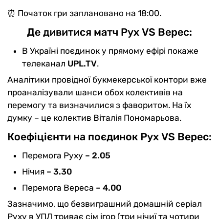
⏰ Початок гри заплановано на 18:00.
Де дивитися матч Рух VS Верес
:
В Україні поєдинок у прямому ефірі покаже
телеканал
UPL.TV
.
Аналітики провідної букмекерської контори вже
проаналізували шанси обох колективів на
перемогу та визначилися з фаворитом. На їх
думку – це колектив Віталія Пономарьова.
Коефіцієнти на поєдинок
Рух
VS Верес
:
Перемога Руху
– 2.05
Нічия
– 3.30
Перемога Вереса
– 4.00
Зазначимо, що безвиграшний домашній серіал
Руху в УПЛ триває сім ігор (три нічиї та чотири