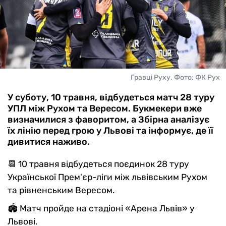
Гравці Руху. Фото: ФК Рух
У суботу, 10 травня, відбудеться матч 28 туру
УПЛ між Рухом та Вересом. Букмекери вже
визначилися з фаворитом, а Збірна аналізує
їх лінію перед грою у Львові та інформує, де її
дивитися наживо.
📆 10 травня відбудеться поєдинок 28 туру
Української Прем'єр-ліги між львівським Рухом
та рівненським Вересом.
🏟 Матч пройде на стадіоні «Арена Львів» у
Львові.