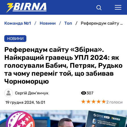
команда №1
новини
топ
Референдум сайту «Збірна». Найкращий гравець УПЛ 2024: як голосували Бабич, Петряк, Рудько та чому переміг той, що забивав Чорноморцю
НОВИНИ
НОВИНИ
АНАЛІТИКА
Референдум сайту «Збірна».
Найкращий гравець УПЛ 2024: як
ІНТЕРВ'Ю
голосували Бабич, Петряк, Рудько
та чому переміг той, що забивав
РІЗНЕ
Чорноморцю
БУКМЕКЕРИ
Сергій Дем'янчук
307
★
★
★
★
★
★
★
★
★
★
2 голоси
19 грудня 2024, 16:01