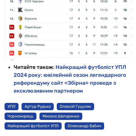
Читайте також
:
Найкращий футболіст УПЛ
2024 року: ювілейний сезон легендарного
референдуму сайт «Збірна» проведе з
ексклюзивним партнером
УПЛ
Артур Рудько
Олексій Гуцуляк
Чорноморець
Микола Шапаренко
Найкращий футболіст УПЛ
Олександр Бабич