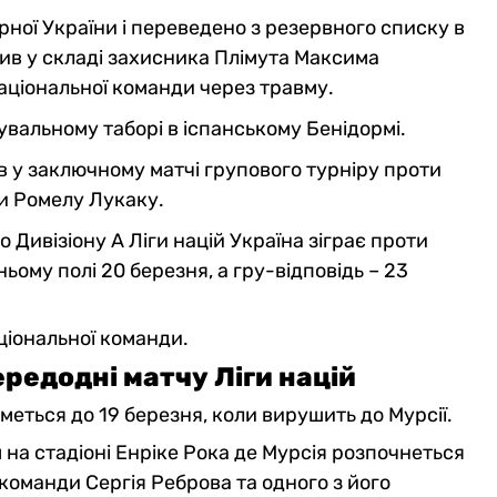
ної України і переведено з резервного списку в
ив у складі захисника Плімута Максима
аціональної команди через травму.
вальному таборі в іспанському Бенідормі.
 у заключному матчі групового турніру проти
оти Ромелу Лукаку.
Дивізіону А Ліги націй Україна зіграє проти
ому полі 20 березня, а гру-відповідь – 23
аціональної команди.
редодні матчу Ліги націй
меться до 19 березня, коли вирушить до Мурсії.
м на стадіоні Енріке Рока де Мурсія розпочнеться
оманди Сергія Реброва та одного з його