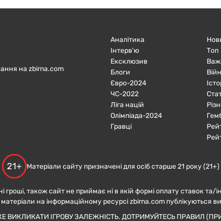
Аналітика
Нов
Інтерв'ю
Топ
Ексклюзив
Важ
ання на zbirna.com
Блоги
Війн
Євро-2024
Істо
ЧC-2022
Ста
Ліга націй
Різн
Олімпіада-2024
Гем
Гравці
Рей
Рей
21+
Матеріали сайту призначені для осіб старше 21 року (21+)
ні гроші, також сайт не приймає ні в якій формі оплату ставок та/і
 матеріали на інформаційному ресурсі zbirna.com публікуються в
ЖЕ ВИКЛИКАТИ ІГРОВУ ЗАЛЕЖНІСТЬ. ДОТРИМУЙТЕСЬ ПРАВИЛ (ПРИ