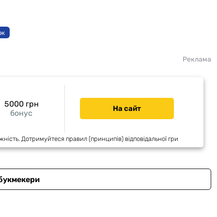
ок
Реклама
5000 грн
На сайт
бонус
жність. Дотримуйтеся правил (принципів) відповідальної гри
 букмекери