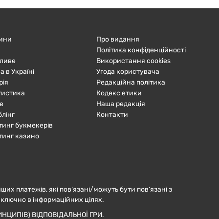
ини
Про видання
Політика конфіденційності
ливе
Використання cookies
а в Україні
Угода користувача
рія
Редакційна політика
тистика
Кодекс етики
е
Наша редакція
блінг
Контакти
тинг букмекерів
тинг казино
нших платежів, які пов’язані/можуть бути пов’язані з
иключно в інформаційних цілях.
НЦИПІВ) ВІДПОВІДАЛЬНОЇ ГРИ.