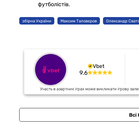
футболістів.
збірна України
Максим Таловєров
Олександр Сват
Vbet
9.6
Участь в азартних іграх може викликати ігрову зале
Всі