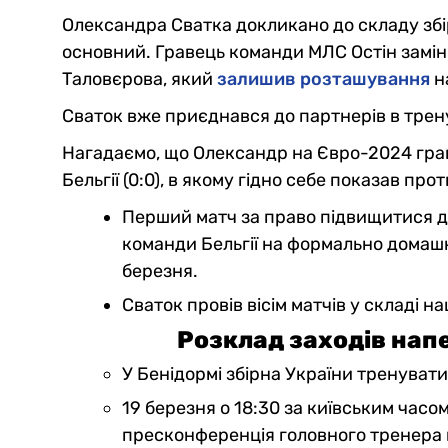
Олександра Сватка докликано до складу збір
основний. Гравець команди МЛС Остін замін
Таловєрова, який
залишив розташування
н
Сваток вже приєднався до партнерів в трену
Нагадаємо, що Олександр на Євро-2024 грав
Бельгії (0:0), в якому гідно себе показав пр
Перший матч за право підвищитися до 
команди Бельгії на формально домашнь
березня.
Сваток провів вісім матчів у складі н
Розклад заходів напе
У Бенідормі збірна України тренувати
19 березня о 18:30 за київським часо
пресконференція головного тренера к