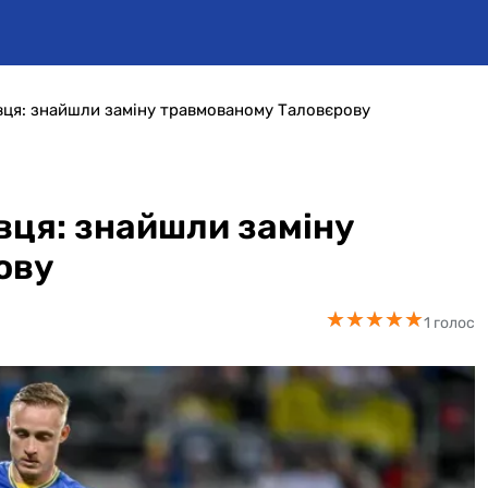
вця: знайшли заміну травмованому Таловєрову
вця: знайшли заміну
ову
★
★
★
★
★
★
★
★
★
★
1 голос