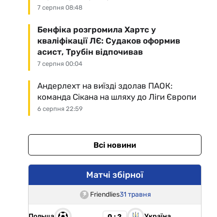
7 серпня 08:48
Бенфіка розгромила Хартс у
кваліфікації ЛЄ: Судаков оформив
асист, Трубін відпочивав
7 серпня 00:04
Андерлехт на виїзді здолав ПАОК:
команда Сікана на шляху до Ліги Європи
6 серпня 22:59
Всі новини
Матчі збірної
Friendlies
31 травня
Польща
Україна
0 : 2