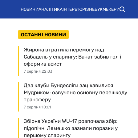
НОВИНИ
АНАЛІТИКА
ІНТЕРВ'Ю
РІЗНЕ
БУКМЕКЕРИ
ОСТАННІ НОВИНИ
Жирона втратила перемогу над
Сабадель у спарингу: Ванат забив гол і
оформив асист
7 серпня 22:03
Два клуби Бундесліги зацікавилися
Мудриком: озвучено основну перешкоду
трансферу
7 серпня 10:01
Збірна України WU-17 розпочала збір:
підопічні Лемешко зазнали поразки у
першому спарингу