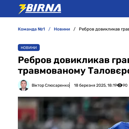
команда №1
новини
Ребров довикликав гра
НОВИНИ
Ребров довикликав гра
травмованому Таловєр
Віктор Слюсаренко
18 березня 2025, 18:19
90