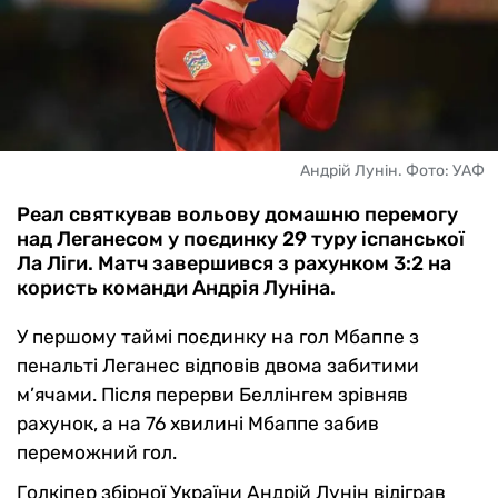
Андрій Лунін. Фото: УАФ
Реал святкував вольову домашню перемогу
над Леганесом у поєдинку 29 туру іспанської
Ла Ліги. Матч завершився з рахунком 3:2 на
користь команди Андрія Луніна.
У першому таймі поєдинку на гол Мбаппе з
пенальті Леганес відповів двома забитими
м’ячами. Після перерви Беллінгем зрівняв
рахунок, а на 76 хвилині Мбаппе забив
переможний гол.
Голкіпер збірної України Андрій Лунін відіграв