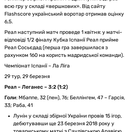
всю гру у складі «вершкових». Від сайту
Flashscore український воротар отримав оцінку
6,5.
Реал наступний матч проведе 1 квітня: у матчі-
відповіді 1/2 фіналу Кубка Іспанії Реал прийме
Реал Сосьєдад (перша гра завершилася з
рахунком 160 на користь мадридської команди).
Чемпіонат Іспанії – Ла Ліга
29 тур, 29 березня
Реал – Леганес – 3:2 (1:2)
Голи
: Мбаппе, 32 (пен), 76; Беллінгем, 47 – Гарсія,
33; Раба, 41
Лунін у складі збірної України провів 15 ігор,
дебютувавши ще 23 березня 2018 року у
товариському матчі з Саудівською Аравією