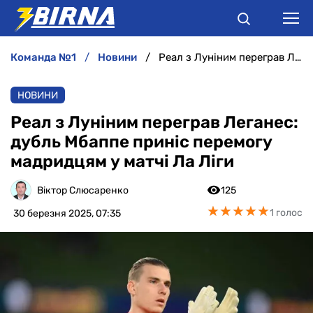
команда №1
новини
Реал з Луніним переграв Леганес: дубль Мбаппе приніс перемогу мадридцям у матчі Ла Ліги
НОВИНИ
НОВИНИ
АНАЛІТИКА
Реал з Луніним переграв Леганес:
дубль Мбаппе приніс перемогу
ІНТЕРВ'Ю
мадридцям у матчі Ла Ліги
РІЗНЕ
Віктор Слюсаренко
125
★
★
★
★
★
★
★
★
★
★
1 голос
30 березня 2025, 07:35
БУКМЕКЕРИ