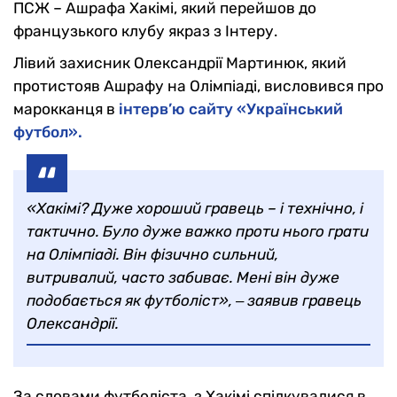
ПСЖ – Ашрафа Хакімі, який перейшов до
французького клубу якраз з Інтеру.
Лівий захисник Олександрії Мартинюк, який
протистояв Ашрафу на Олімпіаді, висловився про
марокканця в
інтерв’ю сайту «Український
футбол».
«Хакімі? Дуже хороший гравець – і технічно, і
тактично. Було дуже важко проти нього грати
на Олімпіаді. Він фізично сильний,
витривалий, часто забиває. Мені він дуже
подобається як футболіст», ‒ заявив гравець
Олександрії.
За словами футболіста, з Хакімі спілкувалися в