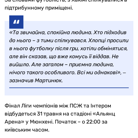
підтрибунному приміщені.
«Та звичайна, спокійна людина. Хто підходив
до нього – з тими спілкувався. Хлопці просили
в нього футболку після гри, хотіли обмінятися,
але він сказав, що вже комусь її віддав. Не
вийшло. Але загалом – приємна людина,
нічого такого особливого. Всі ми однакові», ‒
зазначив Мартинюк.
Фінал Ліги чемпіонів між ПСЖ та Інтером
відбудеться 31 травня на стадіоні «Альянц
Арена» у Мюнхені. Початок – о 22:00 за
київським часом.