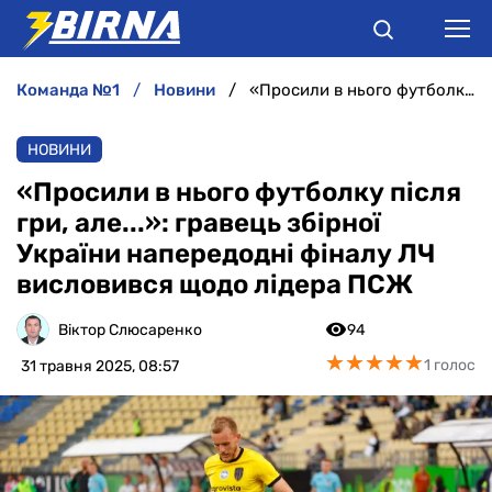
команда №1
новини
«Просили в нього футболку після гри, але...»: гравець збірної України напередодні фіналу ЛЧ висловився щодо лідера ПСЖ
НОВИНИ
НОВИНИ
АНАЛІТИКА
«Просили в нього футболку після
гри, але...»: гравець збірної
ІНТЕРВ'Ю
України напередодні фіналу ЛЧ
висловився щодо лідера ПСЖ
РІЗНЕ
Віктор Слюсаренко
94
БУКМЕКЕРИ
★
★
★
★
★
★
★
★
★
★
1 голос
31 травня 2025, 08:57