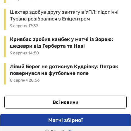
Шахтар здобув другу звитягу в УПЛ: підопічні
Турана розібралися з Епіцентром
9 серпня 17:39
Кривбас зробив камбек у матчі із Зорею:
шедеври від Герберта та Наві
9 серпня 14:50
Лівий Берег не дотиснув Кудрівку: Петряк
повернувся на футбольне поле
8 серпня 20:56
Всі новини
Матчі збірної