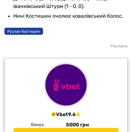
іванківський Штурм (1 - 0, 0).
Нині Костишин очолює ковалівський Колос.
Руслан Костишин
Реклама
Vbet
9.6
5000 грн
бонус