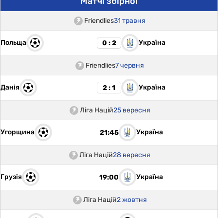
Матчі збірної
Friendlies
31 травня
Польща
Україна
0 : 2
Friendlies
7 червня
Данія
Україна
2 : 1
Ліга Націй
25 вересня
Угорщина
Україна
21:45
Ліга Націй
28 вересня
Грузія
Україна
19:00
Ліга Націй
2 жовтня