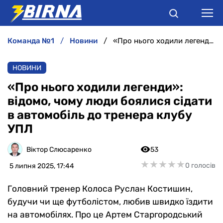
команда №1
новини
«Про нього ходили легенди»: відомо, чому люди боялися сідати в автомобіль до тренера клубу УПЛ
НОВИНИ
НОВИНИ
АНАЛІТИКА
«Про нього ходили легенди»:
відомо, чому люди боялися сідати
ІНТЕРВ'Ю
в автомобіль до тренера клубу
УПЛ
РІЗНЕ
Віктор Слюсаренко
53
БУКМЕКЕРИ
★
★
★
★
★
★
★
★
★
★
0 голосів
5 липня 2025, 17:44
Головний тренер Колоса Руслан Костишин,
будучи чи ще футболістом, любив швидко їздити
на автомобілях. Про це Артем Старгородський