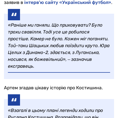
заявив в
інтерв'ю сайту «Український футбол»
.
«Раніше ми ганяли. Що приховувати? Було
трохи свавілля. Тоді усе це робилося
простіше. Камер не було. Кожен міг поганяти.
Той-таки Шацьких любив поїздити круто. Юра
Целих з Динамо-2, здається, з Луганська,
носився, як божевільний», ‒ зазначив
ексгравець.
Артем згадав цікаву історію про Костишина.
«Взагалі в цьому плані легенди ходили про
Руслана Костишина. Розповідали, що він