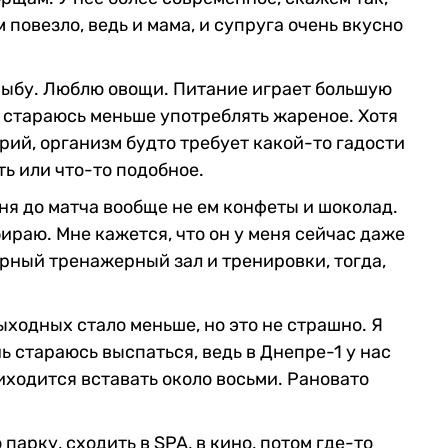
м повезло, ведь и мама, и супруга очень вкусно
и рыбу. Люблю овощи. Питание играет большую
, стараюсь меньше употреблять жареное. Хотя
орий, организм будто требует какой-то гадости
ть или что-то подобное.
дня до матча вообще не ем конфеты и шоколад.
бираю. Мне кажется, что он у меня сейчас даже
ярный тренажерный зал и тренировки, тогда,
ыходных стало меньше, но это не страшно. Я
ь стараюсь выспаться, ведь в Днепре-1 у нас
Приходится вставать около восьми. Рановато
арку, сходить в SPA, в кино, потом где-то