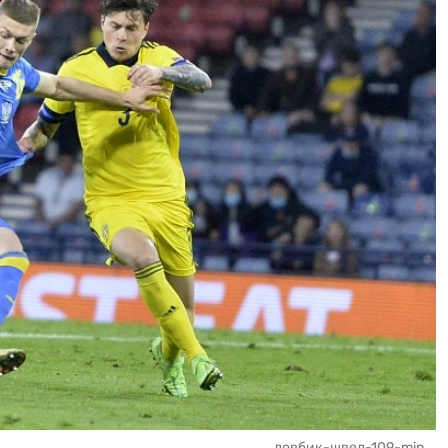
довбик-швед-109-min