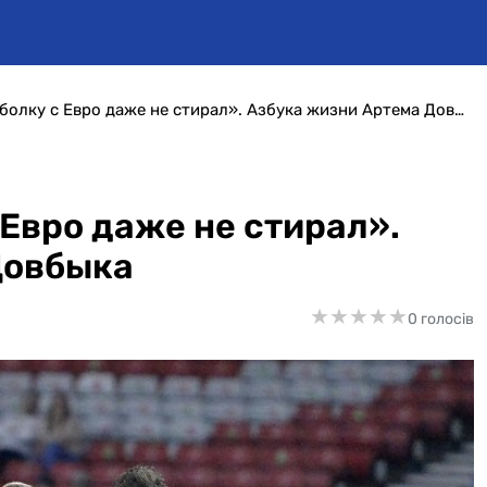
«Победную футболку с Евро даже не стирал». Азбука жизни Артема Довбыка
Евро даже не стирал».
Довбыка
★
★
★
★
★
★
★
★
★
★
0 голосів