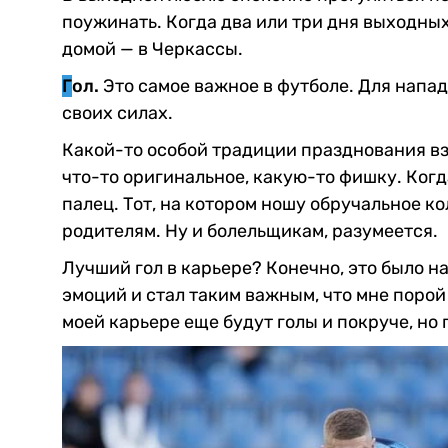
поужинать. Когда два или три дня выходных 
домой — в Черкассы.
Г
ол.
Это самое важное в футболе. Для напа
своих силах.
Какой-то особой традиции празднования вз
что-то оригинальное, какую-то фишку. Ког
палец. Тот, на котором ношу обручальное к
родителям. Ну и болельщикам, разумеется.
Лучший гол в карьере? Конечно, это было на
эмоций и стал таким важным, что мне порой а
моей карьере еще будут голы и покруче, но 