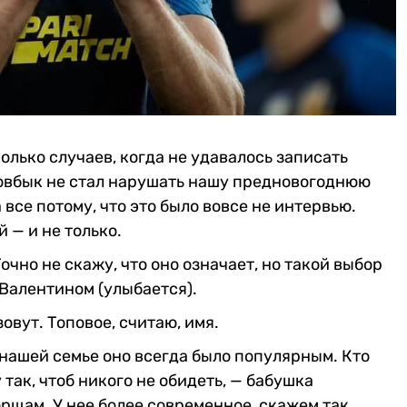
лько случаев, когда не удавалось записать
Довбык не стал нарушать нашу предновогоднюю
все потому, что это было вовсе не интервью.
 — и не только.
очно не скажу, что оно означает, но такой выбор
 Валентином (улыбается).
овут. Топовое, считаю, имя.
 нашей семье оно всегда было популярным. Кто
так, чтоб никого не обидеть, — бабушка
орщам. У нее более современное, скажем так,