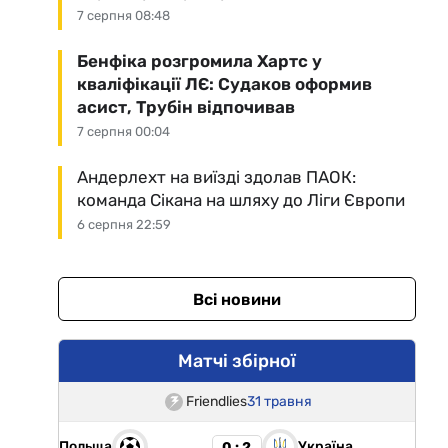
7 серпня 08:48
Бенфіка розгромила Хартс у
кваліфікації ЛЄ: Судаков оформив
асист, Трубін відпочивав
7 серпня 00:04
Андерлехт на виїзді здолав ПАОК:
команда Сікана на шляху до Ліги Європи
6 серпня 22:59
Всі новини
Матчі збірної
Friendlies
31 травня
Польща
Україна
0 : 2