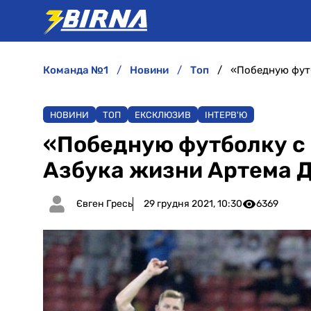
команда №1
новини
топ
НОВИНИ
ТОП
ЕКСКЛЮЗИВ
ІНТЕРВ'Ю
«Победную футболку с 
Азбука жизни Артема 
Євген Гресь
29 грудня 2021, 10:30
6369