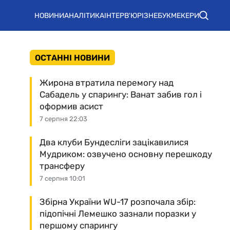
НОВИНИ
АНАЛІТИКА
ІНТЕРВ'Ю
РІЗНЕ
БУКМЕКЕРИ
ОСТАННІ НОВИНИ
Жирона втратила перемогу над
Сабадель у спарингу: Ванат забив гол і
оформив асист
7 серпня 22:03
Два клуби Бундесліги зацікавилися
Мудриком: озвучено основну перешкоду
трансферу
7 серпня 10:01
Збірна України WU-17 розпочала збір:
підопічні Лемешко зазнали поразки у
першому спарингу