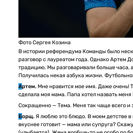
Фото Сергея Козина
В истории референдума Команды было неско
разговор с лауреатом года. Однако Артем 
традицию. Мы разговаривали больше часа, а 
Получилась некая азбука жизни. Футбольной
А
ртем.
Мне нравится мое имя. Даже очень! Т
сделала моя мама. Папа хотел назвать меня
Сокращенно — Тема. Меня так чаще всего и з
Б
орщ.
Я люблю это блюдо. В моем детстве в
вкуснее готовит — мама или супруга? Скажу 
(улыбается). Жена вообще-то не особо по б