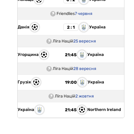
Friendlies
7 червня
Данія
Україна
2 : 1
Ліга Націй
25 вересня
Угорщина
Україна
21:45
Ліга Націй
28 вересня
Грузія
Україна
19:00
Ліга Націй
2 жовтня
Україна
Northern Ireland
21:45