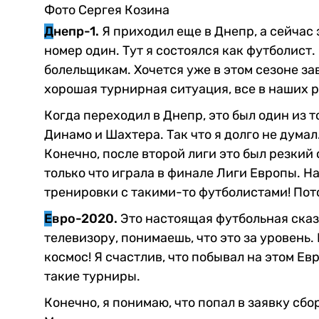
Фото Сергея Козина
Д
непр-1.
Я приходил еще в Днепр, а сейчас 
номер один. Тут я состоялся как футболист.
болельщикам. Хочется уже в этом сезоне зав
хорошая турнирная ситуация, все в наших р
Когда переходил в Днепр, это был один из т
Динамо и Шахтера. Так что я долго не думал
Конечно, после второй лиги это был резкий
только что играла в финале Лиги Европы. Н
тренировки с такими-то футболистами! Пот
Е
вро-2020.
Это настоящая футбольная сказ
телевизору, понимаешь, что это за уровень.
космос! Я счастлив, что побывал на этом Евр
такие турниры.
Конечно, я понимаю, что попал в заявку сб