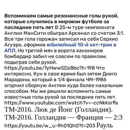
Вспоминаем самые резонансные голы рукой,
которые случились в мировом футболе за
последние пять лет
В 25-м туре чемпионата
Англии МанСити обыграл Арсенал со счетом 3:1.
Все три гола горожан записал на себя Серхио
Агуэро, оформив
юбилейный 10-й хет-трик в
АПЛ
. Но третий мяч в ворота канониров
бомбардир забил не совсем по правилам,
подыграв себе рукой.
https://youtu.be/1yHwwSDz8bo?t=198
Что
интересно, Кун в свое время был зятем Диего
Марадоны, который в 1/4 финала ЧМ-1986
огорчил сборную Англии куда более нахальным
способом. Мы же решили вспомнить самые
известные голы рукой за последние пять лет.
https://www.youtube.com/watch?v=-ccNkksrfls
ТМ-2016. Люк де Йонг (Голландия).
ТМ-2016. Голландия — Франция — 2:3
Рауль
https://youtu.be/w_u-9h01Qh0?t=203