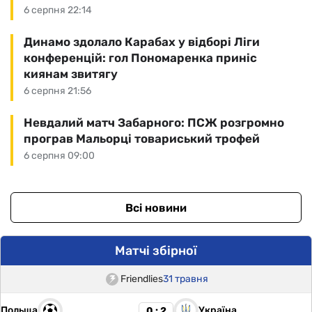
6 серпня 22:14
Динамо здолало Карабах у відборі Ліги
конференцій: гол Пономаренка приніс
киянам звитягу
6 серпня 21:56
Невдалий матч Забарного: ПСЖ розгромно
програв Мальорці товариський трофей
6 серпня 09:00
Всі новини
Матчі збірної
Friendlies
31 травня
Польща
Україна
0 : 2