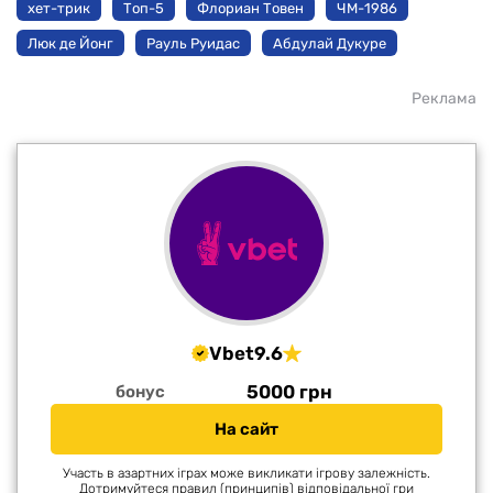
хет-трик
Топ-5
Флориан Товен
ЧМ-1986
Люк де Йонг
Рауль Руидас
Абдулай Дукуре
Реклама
Vbet
9.6
5000 грн
бонус
На сайт
Участь в азартних іграх може викликати ігрову залежність.
Дотримуйтеся правил (принципів) відповідальної гри