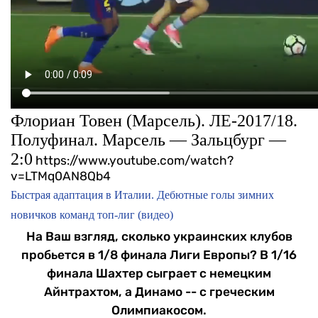
Флориан Товен (Марсель). ЛЕ-2017/18.
Полуфинал. Марсель — Зальцбург —
2:0
https://www.youtube.com/watch?
v=LTMq0AN8Qb4
Быстрая адаптация в Италии. Дебютные голы зимних
новичков команд топ-лиг (видео)
На Ваш взгляд, сколько украинских клубов
пробьется в 1/8 финала Лиги Европы? В 1/16
финала Шахтер сыграет с немецким
Айнтрахтом, а Динамо -- с греческим
Олимпиакосом.