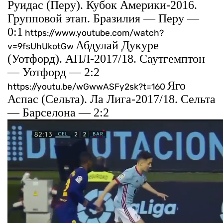
Руидас (Перу). Кубок Америки-2016.
Групповой этап. Бразилия — Перу —
0:1
https://www.youtube.com/watch?
Абдулай Дукуре
v=9fsUhUkotGw
(Уотфорд). АПЛ-2017/18. Саутгемптон
— Уотфорд — 2:2
Яго
https://youtu.be/wGwwASFy2sk?t=160
Аспас (Сельта). Ла Лига-2017/18. Сельта
— Барселона — 2:2