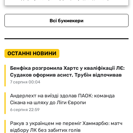
Всі букмекери
ОСТАННІ НОВИНИ
Бенфіка розгромила Хартс у кваліфікації ЛЄ:
Судаков оформив асист, Трубін відпочивав
7 серпня 00:04
Андерлехт на виїзді здолав ПАОК: команда
Сікана на шляху до Ліги Європи
6 серпня 22:59
Ракув з українцем не переміг Хаммарбю: матч
відбору ЛК без забитих голів