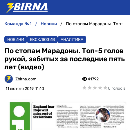
команда №1
новини
По стопам Марадоны. Топ-5 голов рукой, забитых за последние пять лет (видео)
НОВИНИ
НОВИНИ
ЕКСКЛЮЗИВ
АНАЛІТИКА
АНАЛІТИКА
По стопам Марадоны. Топ-5 голов
рукой, забитых за последние пять
ІНТЕРВ'Ю
лет (видео)
РІЗНЕ
Zbirna.com
41792
★
★
★
★
★
★
★
★
★
★
0 голосів
11 лютого 2019, 11:10
БУКМЕКЕРИ