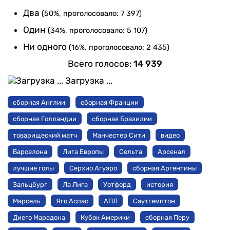
Два
(50%, проголосовало: 7 397)
Один
(34%, проголосовало: 5 107)
Ни одного
(16%, проголосовало: 2 435)
Всего голосов:
14 939
Загрузка ...
сборная Англии
сборная Франции
сборная Голландии
сборная Бразилии
товарищеский матч
Манчестер Сити
видео
Барселона
Лига Европы
Сельта
Арсенал
лучшие голы
Серхио Агуэро
сборная Аргентины
Зальцбург
Ла Лига
Уотфорд
история
Марсель
Яго Аспас
АПЛ
Саутгемптон
Диего Марадона
Кубок Америки
сборная Перу