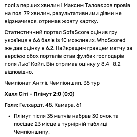
полі з перших хвилин і Максим Таловєров провів
на полі 79 хвилин, результативними діями не
відзначився, отримав жовту картку.
Статистичний портал SofaScore оцінив гру
українця в 6.6 балів із 10 можливих, WhoScored
же дав оцінку в 6.2. Найкращим гравцем матчу за
версією обох порталів став фулбек господарів
поля Льюї Койл. Він отримав оцінку у 8.4 і 8.2
відповідно.
Чемпіонат Англії. Чемпіоншип. 35 тур
Халл Сіті – Плімут 2:0 (0:0)
Голи
: Гелхардт, 48, Камара, 61
Плімут після 35 матчів набрав 30 очок та
посідає 23 місце в турнірній таблиці
Чемпіоншипу.