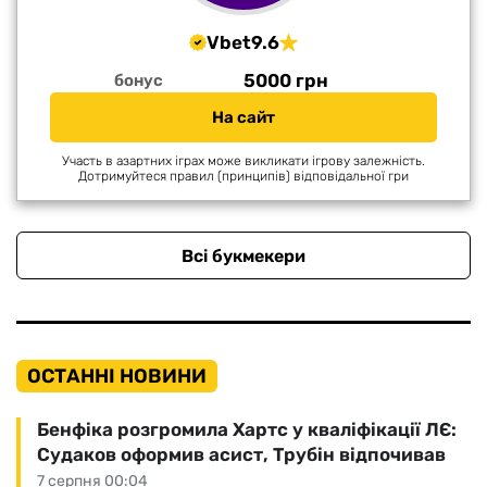
Vbet
9.6
5000 грн
бонус
На сайт
Участь в азартних іграх може викликати ігрову залежність.
Дотримуйтеся правил (принципів) відповідальної гри
Всі букмекери
ОСТАННІ НОВИНИ
Бенфіка розгромила Хартс у кваліфікації ЛЄ:
Судаков оформив асист, Трубін відпочивав
7 серпня 00:04