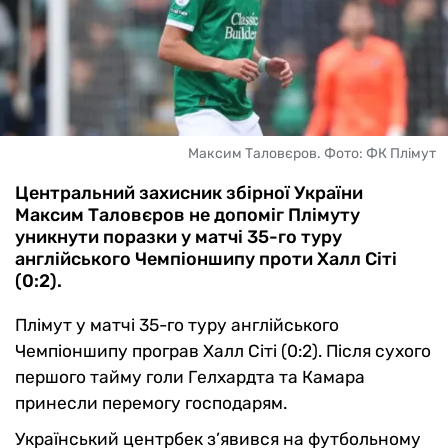
Максим Таловєров. Фото: ФК Плімут
Центральний захисник збірної України
Максим Таловєров не допоміг Плімуту
уникнути поразки у матчі 35-го туру
англійського Чемпіоншипу проти Халл Сіті
(0:2).
Плімут у матчі 35-го туру англійського
Чемпіоншипу програв Халл Сіті (0:2). Після сухого
першого тайму голи Гелхардта та Камара
принесли перемогу господарям.
Український центрбек з’явився на футбольному