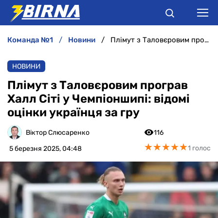
команда №1
новини
Плімут з Таловєровим програв Халл Сіті у Чемпіоншипі: відомі оцінки українця за гру
НОВИНИ
НОВИНИ
АНАЛІТИКА
Плімут з Таловєровим програв
Халл Сіті у Чемпіоншипі: відомі
ІНТЕРВ'Ю
оцінки українця за гру
РІЗНЕ
Віктор Слюсаренко
116
★
★
★
★
★
★
★
★
★
★
1 голос
5 березня 2025, 04:48
БУКМЕКЕРИ