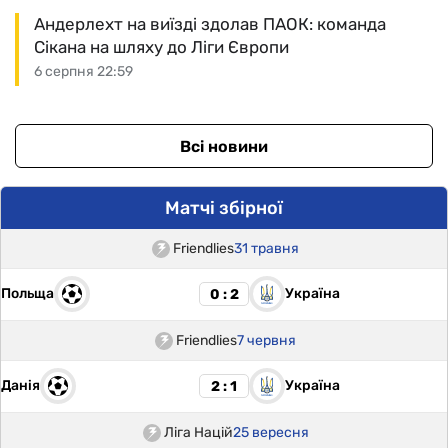
Андерлехт на виїзді здолав ПАОК: команда
Сікана на шляху до Ліги Європи
6 серпня 22:59
Всі новини
Матчі збірної
Friendlies
31 травня
Польща
Україна
0 : 2
Friendlies
7 червня
Данія
Україна
2 : 1
Ліга Націй
25 вересня