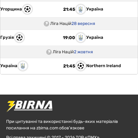
Угорщина
Україна
21:45
Ліга Націй
28 вересня
Грузія
Україна
19:00
Ліга Націй
2 жовтня
Україна
Northern Ireland
21:45
При цитуванні та використанні будь-яких матеріалів
посилання на zbirna.com обов'язкове
Всі права захищені © 2017 - 2026 ТОВ «ПМХ»