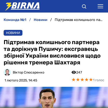
команда №1
новини
Підтримав колишнього партнера та дорікнув Пушичу: ексгравець збірної України висловився щодо рішення тренера Шахтаря
НОВИНИ
НОВИНИ
АНАЛІТИКА
Підтримав колишнього партнера
та дорікнув Пушичу: ексгравець
ІНТЕРВ'Ю
збірної України висловився щодо
рішення тренера Шахтаря
РІЗНЕ
Віктор Слюсаренко
247
БУКМЕКЕРИ
★
★
★
★
★
★
★
★
★
★
1 голос
1 лютого 2025, 14:45