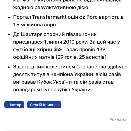
жодною результативною дією.
Портал Transfermarkt оцінює його вартість в
1.5 мільйона євро.
До Шахтаря опорний півзахисник
приєднався 1 липня 2010 року. За цей час у
футболці «гірників» Тарас провів 439
офіційних матчів (29 голів, 25 асистів).
З донецьким колективом Степаненко здобув:
десять титулів чемпіона України, вісім разів
вигравав Кубок України та сім разів став
володарем Суперкубка України.
Шахтар
Сергій Кривцов
Реклама