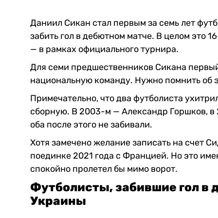
Даниил Сикан стал первым за семь лет фут
забить гол в дебютном матче. В целом это 1
— в рамках официального турнира.
Для семи предшественников Сикана первый
национальную команду. Нужно помнить об э
Примечательно, что два футболиста ухитрил
сборную. В 2003-м — Александр Горшков, в 
оба после этого не забивали.
Хотя замечено желание записать на счет С
поединке 2021 года с Францией. Но это имен
спокойно пролетел бы мимо ворот.
Футболисты, забившие гол в 
Украины