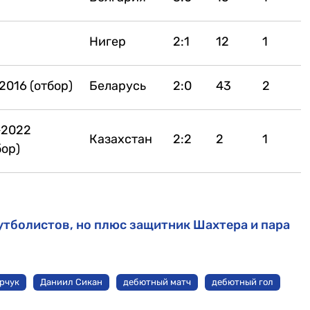
Нигер
2:1
12
1
2016 (отбор)
Беларусь
2:0
43
2
-2022
Казахстан
2:2
2
1
бор)
утболистов, но плюс защитник Шахтера и пара
рчук
Даниил Сикан
дебютный матч
дебютный гол