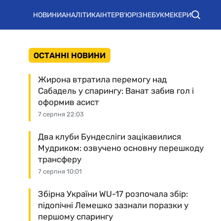
НОВИНИ
АНАЛІТИКА
ІНТЕРВ'Ю
РІЗНЕ
БУКМЕКЕРИ
ОСТАННІ НОВИНИ
Жирона втратила перемогу над
Сабадель у спарингу: Ванат забив гол і
оформив асист
7 серпня 22:03
Два клуби Бундесліги зацікавилися
Мудриком: озвучено основну перешкоду
трансферу
7 серпня 10:01
Збірна України WU-17 розпочала збір:
підопічні Лемешко зазнали поразки у
першому спарингу