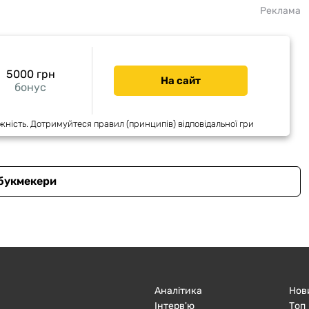
Реклама
5000 грн
На сайт
бонус
жність. Дотримуйтеся правил (принципів) відповідальної гри
 букмекери
Аналітика
Нов
Інтерв'ю
Топ