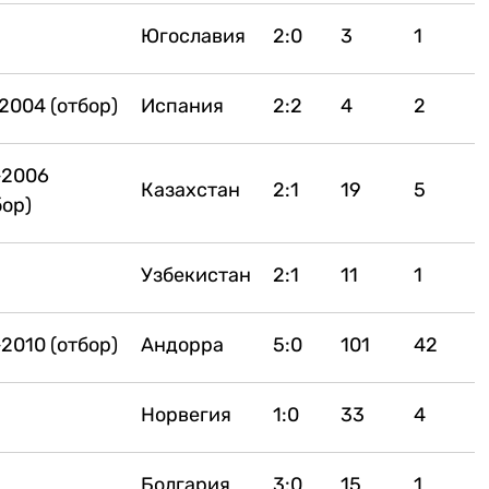
Югославия
2:0
3
1
2004 (отбор)
Испания
2:2
4
2
-2006
Казахстан
2:1
19
5
бор)
Узбекистан
2:1
11
1
2010 (отбор)
Андорра
5:0
101
42
Норвегия
1:0
33
4
Болгария
3:0
15
1