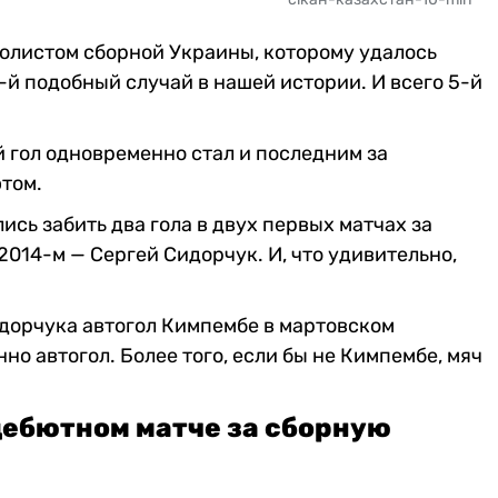
болистом сборной Украины, которому удалось
6-й подобный случай в нашей истории. И всего 5-й
 гол одновременно стал и последним за
том.
ись забить два гола в двух первых матчах за
2014-м — Сергей Сидорчук. И, что удивительно,
идорчука автогол Кимпембе в мартовском
но автогол. Более того, если бы не Кимпембе, мяч
дебютном матче за сборную