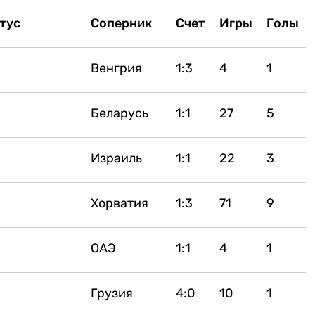
тус
Соперник
Счет
Игры
Голы
Венгрия
1:3
4
1
Беларусь
1:1
27
5
Израиль
1:1
22
3
Хорватия
1:3
71
9
ОАЭ
1:1
4
1
Грузия
4:0
10
1