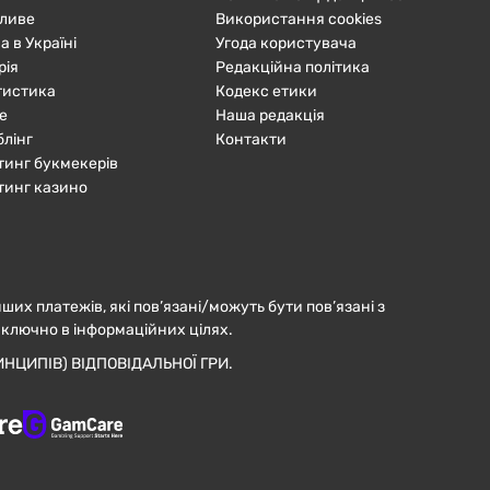
ливе
Використання cookies
а в Україні
Угода користувача
рія
Редакційна політика
тистика
Кодекс етики
е
Наша редакція
блінг
Контакти
тинг букмекерів
тинг казино
нших платежів, які пов’язані/можуть бути пов’язані з
иключно в інформаційних цілях.
НЦИПІВ) ВІДПОВІДАЛЬНОЇ ГРИ.