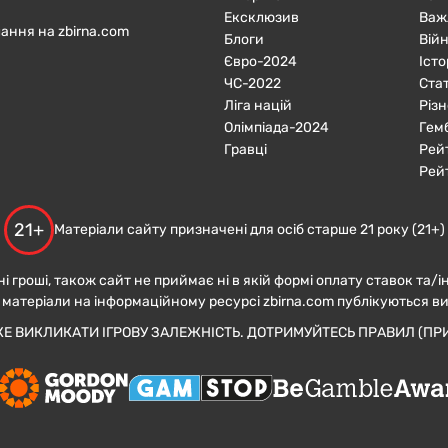
Ексклюзив
Важ
ання на zbirna.com
Блоги
Війн
Євро-2024
Істо
ЧC-2022
Ста
Ліга націй
Різн
Олімпіада-2024
Гем
Гравці
Рей
Рей
21+
Матеріали сайту призначені для осіб старше 21 року (21+)
ні гроші, також сайт не приймає ні в якій формі оплату ставок та/і
 матеріали на інформаційному ресурсі zbirna.com публікуються в
ЖЕ ВИКЛИКАТИ ІГРОВУ ЗАЛЕЖНІСТЬ. ДОТРИМУЙТЕСЬ ПРАВИЛ (ПРИ