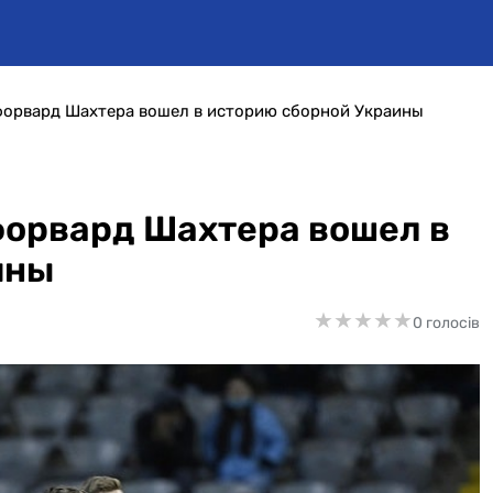
 форвард Шахтера вошел в историю сборной Украины
 форвард Шахтера вошел в
ины
★
★
★
★
★
★
★
★
★
★
0 голосів