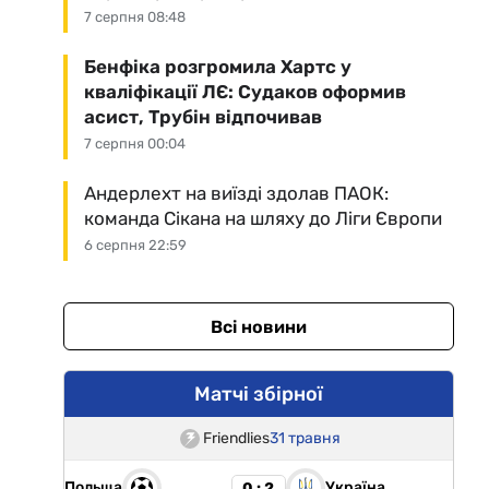
7 серпня 08:48
Бенфіка розгромила Хартс у
кваліфікації ЛЄ: Судаков оформив
асист, Трубін відпочивав
7 серпня 00:04
Андерлехт на виїзді здолав ПАОК:
команда Сікана на шляху до Ліги Європи
6 серпня 22:59
Всі новини
Матчі збірної
Friendlies
31 травня
Польща
Україна
0 : 2