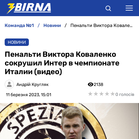
команда №1
новини
Пенальти Виктора Коваленко сокрушил Интер в чемпионате Италии (видео)
НОВИНИ
НОВИНИ
АНАЛІТИКА
Пенальти Виктора Коваленко
сокрушил Интер в чемпионате
ІНТЕРВ'Ю
Италии (видео)
РІЗНЕ
Андрій Кругляк
2138
★
★
★
★
★
★
★
★
★
★
0 голосів
11 березня 2023, 15:01
БУКМЕКЕРИ