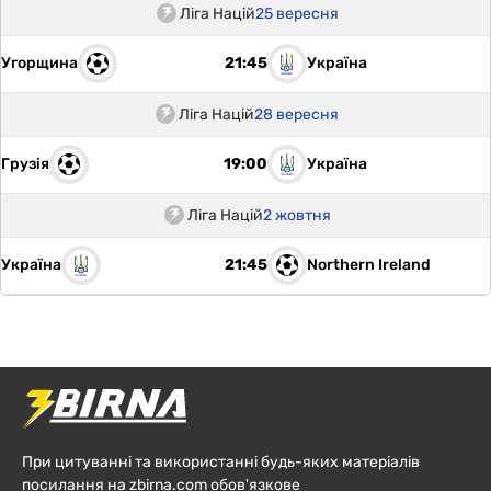
Ліга Націй
25 вересня
Угорщина
Україна
21:45
Ліга Націй
28 вересня
Грузія
Україна
19:00
Ліга Націй
2 жовтня
Україна
Northern Ireland
21:45
При цитуванні та використанні будь-яких матеріалів
посилання на zbirna.com обов'язкове