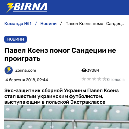
команда №1
новини
Павел Ксенз помог Сандеции не проиграть
НОВИНИ
НОВИНИ
АНАЛІТИКА
Павел Ксенз помог Сандеции не
проиграть
ІНТЕРВ'Ю
Zbirna.com
39084
РІЗНЕ
★
★
★
★
★
★
★
★
★
★
0 голосів
4 березня 2018, 09:44
Экс-защитник сборной Украины Павел Ксенз
БУКМЕКЕРИ
стал шестым украинским футболистом,
выступающим в польской Экстраклассе