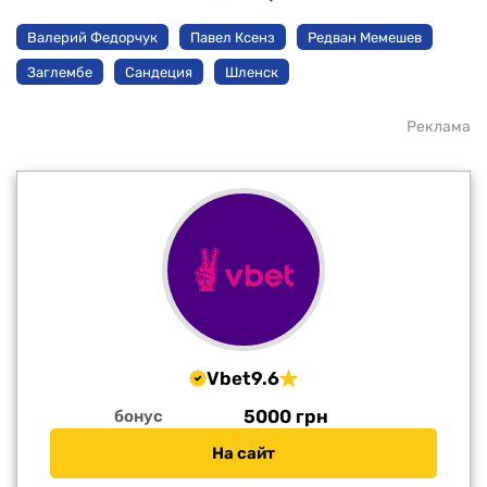
Валерий Федорчук
Павел Ксенз
Редван Мемешев
Заглембе
Сандеция
Шленск
Реклама
Vbet
9.6
5000 грн
бонус
На сайт