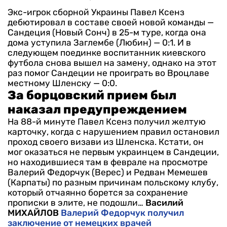
Экс-игрок сборной Украины Павел Ксенз
дебютировал в составе своей новой команды —
Сандеция (Новый Сонч) в 25-м туре, когда она
дома уступила Заглембе (Любин) — 0:1. И в
следующем поединке воспитанник киевского
футбола снова вышел на замену, однако на этот
раз помог Сандеции не проиграть во Вроцлаве
местному Шленску — 0:0.
За борцовский прием был
наказал предупреждением
На 88-й минуте Павел Ксенз получил желтую
карточку, когда с нарушением правил остановил
проход своего визави из Шленска. Кстати, он
мог оказаться не первым украинцем в Сандеции,
но находившиеся там в феврале на просмотре
Валерий Федорчук (Верес) и Редван Мемешев
(Карпаты) по разным причинам польскому клубу,
который отчаянно борется за сохранение
прописки в элите, не подошли…
Василий
МИХАЙЛОВ
Валерий Федорчук получил
заключение от немецких врачей