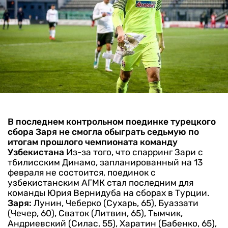
В последнем контрольном поединке турецкого
сбора Заря не смогла обыграть седьмую по
итогам прошлого чемпионата команду
Узбекистана
Из-за того, что спарринг Зари с
тбилисским Динамо, запланированный на 13
февраля не состоится, поединок с
узбекистанским АГМК стал последним для
команды Юрия Вернидуба на сборах в Турции.
Заря:
Лунин, Чеберко (Сухарь, 65), Буаззати
(Чечер, 60), Сваток (Литвин, 65), Тымчик,
Андриевский (Силас, 55), Харатин (Бабенко, 65),