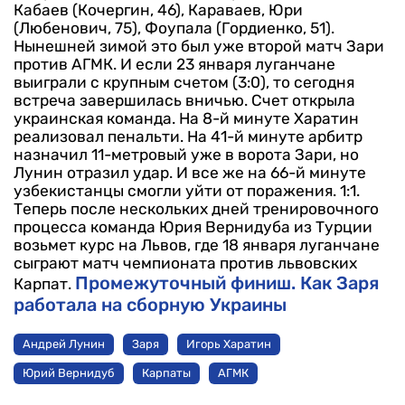
Кабаев (Кочергин, 46), Караваев, Юри
(Любенович, 75), Фоупала (Гордиенко, 51).
Нынешней зимой это был уже второй матч Зари
против АГМК. И если 23 января луганчане
выиграли с крупным счетом (3:0), то сегодня
встреча завершилась вничью. Счет открыла
украинская команда. На 8-й минуте Харатин
реализовал пенальти. На 41-й минуте арбитр
назначил 11-метровый уже в ворота Зари, но
Лунин отразил удар. И все же на 66-й минуте
узбекистанцы смогли уйти от поражения. 1:1.
Теперь после нескольких дней тренировочного
процесса команда Юрия Вернидуба из Турции
возьмет курс на Львов, где 18 января луганчане
сыграют матч чемпионата против львовских
Промежуточный финиш. Как Заря
Карпат.
работала на сборную Украины
Андрей Лунин
Заря
Игорь Харатин
Юрий Вернидуб
Карпаты
АГМК