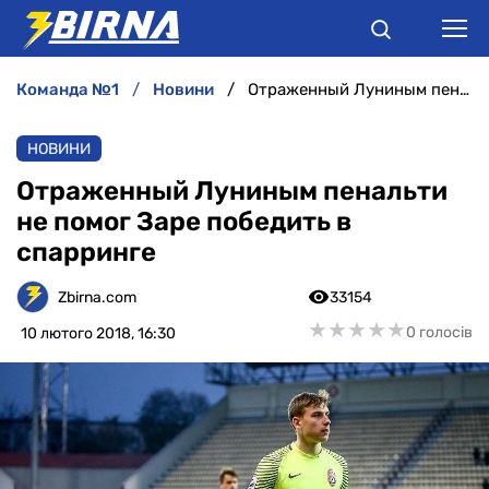
команда №1
новини
Отраженный Луниным пенальти не помог Заре победить в спарринге
НОВИНИ
НОВИНИ
АНАЛІТИКА
Отраженный Луниным пенальти
не помог Заре победить в
ІНТЕРВ'Ю
спарринге
РІЗНЕ
Zbirna.com
33154
★
★
★
★
★
★
★
★
★
★
0 голосів
10 лютого 2018, 16:30
БУКМЕКЕРИ