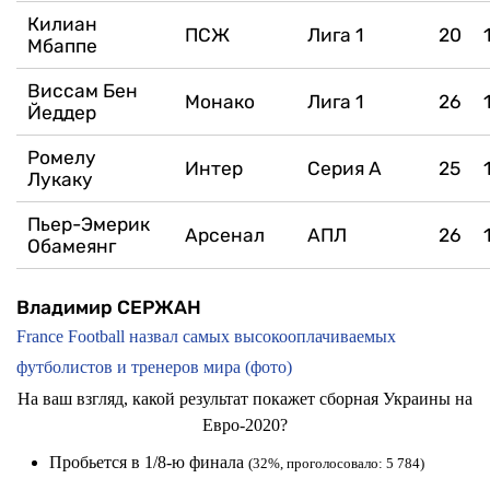
Килиан
ПСЖ
Лига 1
20
Мбаппе
Виссам Бен
Монако
Лига 1
26
Йеддер
Ромелу
Интер
Серия А
25
Лукаку
Пьер-Эмерик
Арсенал
АПЛ
26
Обамеянг
Владимир СЕРЖАН
France Football назвал самых высокооплачиваемых
футболистов и тренеров мира (фото)
На ваш взгляд, какой результат покажет сборная Украины на
Евро-2020?
Пробьется в 1/8-ю финала
(32%, проголосовало: 5 784)