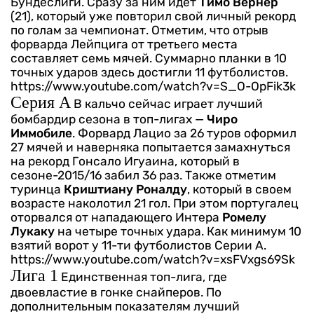
Бундеслиги. Сразу за ним идет
Тимо Вернер
(21), который уже повторил свой личный рекорд
по голам за чемпионат. Отметим, что отрыв
форварда Лейпцига от третьего места
составляет семь мячей. Суммарно планки в 10
точных ударов здесь достигли 11 футболистов.
https://www.youtube.com/watch?v=S_O-OpFik3k
Серия А
В кальчо сейчас играет лучший
бомбардир сезона в топ-лигах —
Чиро
Иммобиле
. Форвард Лацио за 26 туров оформил
27 мячей и наверняка попытается замахнуться
на рекорд Гонсало Игуаина, который в
сезоне-2015/16 забил 36 раз. Также отметим
туринца
Криштиану Роналду
, который в своем
возрасте наколотил 21 гол. При этом португалец
оторвался от нападающего Интера
Ромелу
Лукаку
на четыре точных удара. Как минимум 10
взятий ворот у 11-ти футболистов Серии А.
https://www.youtube.com/watch?v=xsFVxgs69Sk
Лига 1
Единственная топ-лига, где
двоевластие в гонке снайперов. По
дополнительным показателям лучший