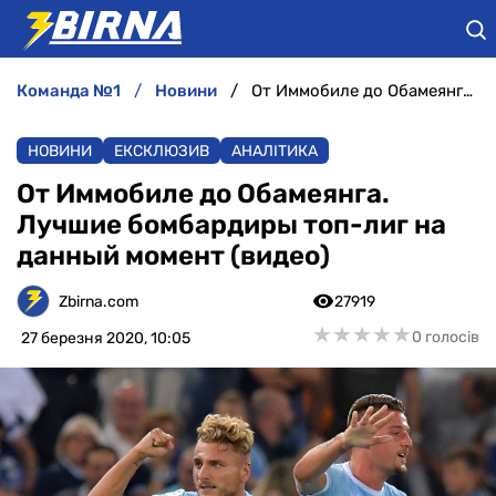
команда №1
новини
От Иммобиле до Обамеянга. Лучшие бомбардиры топ-лиг на данный момент (видео)
НОВИНИ
НОВИНИ
ЕКСКЛЮЗИВ
АНАЛІТИКА
АНАЛІТИКА
От Иммобиле до Обамеянга.
Лучшие бомбардиры топ-лиг на
ІНТЕРВ'Ю
данный момент (видео)
РІЗНЕ
Zbirna.com
27919
★
★
★
★
★
★
★
★
★
★
0 голосів
27 березня 2020, 10:05
БУКМЕКЕРИ