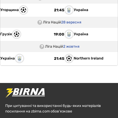
Угорщина
Україна
21:45
Ліга Націй
28 вересня
Грузія
Україна
19:00
Ліга Націй
2 жовтня
Україна
Northern Ireland
21:45
При цитуванні та використанні будь-яких матеріалів
посилання на zbirna.com обов'язкове