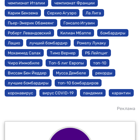
чемпионат Италии
чемпионат Франции
Карим Бензема
Серхио Агуэро
Ла Лига
Пьер-Эмерик Обамеянг
Гонсало Игуаин
Роберт Левандовский
Килиан Мбаппе
бомбардиры
Лацио
лучший бомбардир
Ромелу Лукаку
Мохаммед Салах
Тимо Вернер
РБ Лейпциг
Чиро Иммобиле
Топ-5 лиг Европы
топ-10
Виссам Бен Йеддер
Мусса Дембеле
рекорды
лучшие бомбардиры
топ-10 бомбардиров
коронавирус
вирус COVID-19
пандемия
карантин
Реклама