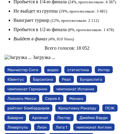
Пробьется в 1/4-ю финала
(24%, проголосовало: 4 387)
Не выйдет из группы
(19%, проголосовало: 3 481)
Выиграет турнир
(12%, проголосовало: 2 112)
Пробьется в 1/2-ю финала
(8%, проголосовало: 1 478)
Выйдет в финал
(4%, 810 Votes)
Всего голосов:
18 052
Загрузка ...
Манчестер Сити
видео
статистика
Интер
Ювентус
Барселона
Реал
Бундеслига
чемпионат Германии
чемпионат Испании
Лионель Месси
Серия А
Монако
рейтинг бомбардиров
Криштиану Роналду
ПСЖ
Бавария
Арсенал
Лестер
Джейми Варди
Ливерпуль
Лион
Лига 1
чемпионат Англии