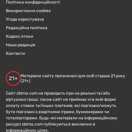
Політика конфіденційності
Використання cookies
Угода користувача
Редакційна політика
Кодекс етики
Наша редакція
Контакти
Матеріали сайту призначені для осіб старше 21 року
21+
(21+)
Сайт zbirna.com не проводить ігри на реальні та/або
віртуальні гроші, також сайт не приймає ні в якій формі
оплату ставок та/інших платежів, які пов’язані/можуть
бути пов’язані з азартними іграми, букмекерами чи
тоталізаторами. Будь-які матеріали на інформаційному
ресурсі zbirna.com публікуються виключно в
інформаційних цілях.