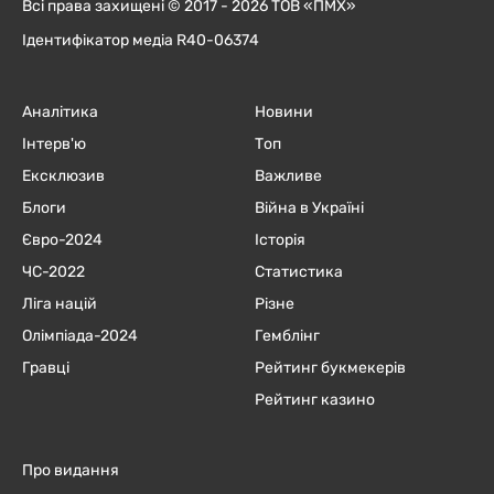
Всі права захищені © 2017 - 2026 ТОВ «ПМХ»
Ідентифікатор медіа R40-06374
Аналітика
Новини
Інтерв'ю
Топ
Ексклюзив
Важливе
Блоги
Війна в Україні
Євро-2024
Історія
ЧC-2022
Статистика
Ліга націй
Різне
Олімпіада-2024
Гемблінг
Гравці
Рейтинг букмекерів
Рейтинг казино
Про видання