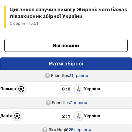
Циганков озвучив вимогу Жироні: чого бажає
півзахисник збірної України
5 серпня 15:51
Всі новини
Матчі збірної
Friendlies
31 травня
Польща
Україна
0 : 2
Friendlies
7 червня
Данія
Україна
2 : 1
Ліга Націй
25 вересня