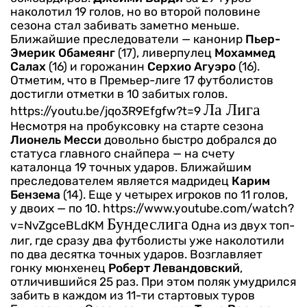
наколотил 19 голов, но во второй половине
сезона стал забивать заметно меньше.
Ближайшие преследователи — канонир
Пьер-
Эмерик Обамеянг
(17), ливерпулец
Мохаммед
Салах
(16) и горожанин
Серхио Агуэро
(16).
Отметим, что в Премьер-лиге 17 футболистов
достигли отметки в 10 забитых голов.
Ла Лига
https://youtu.be/jqo3R9Efgfw?t=9
Несмотря на пробуксовку на старте сезона
Лионель Месси
довольно быстро добрался до
статуса главного снайпера — на счету
каталонца 19 точных ударов. Ближайшим
преследователем является мадридец
Карим
Бензема
(14). Еще у четырех игроков по 11 голов,
у двоих — по 10.
https://www.youtube.com/watch?
Бундеслига
v=NvZgceBLdKM
Одна из двух топ-
лиг, где сразу два футболисты уже наколотили
по два десятка точных ударов. Возглавляет
гонку мюнхенец
Роберт Левандовский
,
отличившийся 25 раз. При этом поляк умудрился
забить в каждом из 11-ти стартовых туров