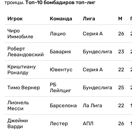
троицы.
Топ-10 бомбадиров топ-лиг
Игрок
Команда
Лига
М
Чиро
Лацио
Серия А
26
Иммобиле
Роберт
Бавария
Бундеслига
23
Левандовский
Криштиану
Ювентус
Серия А
22
Роналду
РБ
Тимо Вернер
Бундеслига
25
Лейпциг
Лионель
Барселона
Ла Лига
22
Месси
Джейми
Лестер
АПЛ
26
Варди