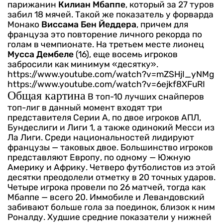
парижанин
Килиан Мбаппе
, который за 27 туров
забил 18 мячей. Такой же показатель у форварда
Монако
Виссама Бен Йеддера
, причем для
француза это повторение личного рекорда по
голам в чемпионате. На третьем месте лионец
Мусса Дембеле
(16), еще восемь игроков
забросили как минимум «десятку».
https://www.youtube.com/watch?v=mZSHjI_yNMg
https://www.youtube.com/watch?v=6ejkf8XFuRI
Общая картина
В топ-10 лучших снайперов
топ-лиг в данный момент входят три
представителя Серии А, по двое игроков АПЛ,
Бундеслиги и Лиги 1, а также одинокий Месси из
Ла Лиги. Среди национальностей лидируют
французы — таковых двое. Большинство игроков
представляют Европу, по одному — Южную
Америку и Африку.
Четверо футболистов из этой
десятки преодолели отметку в 20 точных ударов.
Четыре игрока провели по 26 матчей, тогда как
Мбаппе — всего 20. Иммобиле и Левандовский
забивают больше гола за поединок, близок к ним
Роналду. Худшие средние показатели у нижней