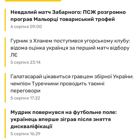
Невдалий матч Забарного: ПСЖ розгромно
програв Мальорці товариський трофей
6 серпня 09:00
Гурник з Хланем поступився угорському клубу:
відома оцінка українця за перший матч відбору
ЛЄ
5 серпня 23:14
Галатасарай цікавиться гравцем збірної України:
чемпіон Туреччини проводить таємні
переговори
5 серпня 17:22
Мудрик повернувся на футбольне поле:
українець вперше зіграв після зняття
дискваліфікації
5 серпня 16:29