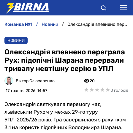
команда №1
новини
Олександрія впевнено переграла Рух: підопічні Шарана перервали тривалу невтішну серію в УПЛ
НОВИНИ
НОВИНИ
АНАЛІТИКА
Олександрія впевнено переграла
Рух: підопічні Шарана перервали
ІНТЕРВ'Ю
тривалу невтішну серію в УПЛ
РІЗНЕ
Віктор Слюсаренко
20
★
★
★
★
★
★
★
★
★
★
0 голосів
17 травня 2026, 14:57
БУКМЕКЕРИ
Олександрія святкувала перемогу над
львівським Рухом у межах 29-го туру
УПЛ-2025/26 років. Гра завершилася з рахунком
3:1 на користь підопічних Володимира Шарана.