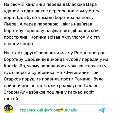
На сьомій хвилині з передачі Власюка Цара
ударом в один дотик переправив м’яч у сітку
воріт. Далі було чимало боротьба на полі у
Львові. А перед перервою Ндіага нав’язав
боротьбу Гордєєву на фланзі: відібрався м’яч,
прострілив і Копина зрізав «круглого» у сітку
власних воріт.
На старті другої половини матчу Роман програв
боротьбу Царі, який виконав чудову передачу на
Кастільйо, якому залишалося м’яч заштовхати у
пусті ворота суперника. На 70-й хвилині гри
Огарков порушив правила проти Романа і було
призначено пенальті, яке реалізував Таллес.
Згодом Алмазбеков поцілив у каркас воріт
гостей.