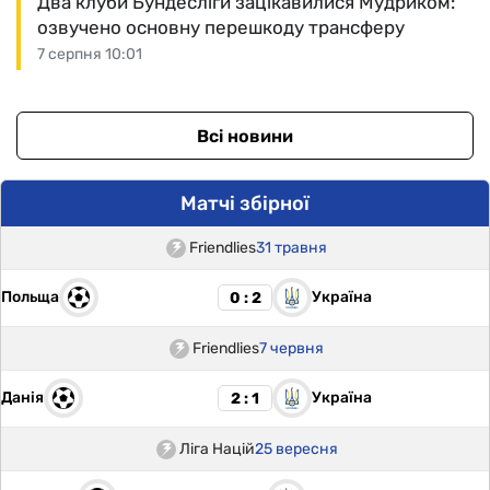
Два клуби Бундесліги зацікавилися Мудриком:
озвучено основну перешкоду трансферу
7 серпня 10:01
Всі новини
Матчі збірної
Friendlies
31 травня
Польща
Україна
0 : 2
Friendlies
7 червня
Данія
Україна
2 : 1
Ліга Націй
25 вересня