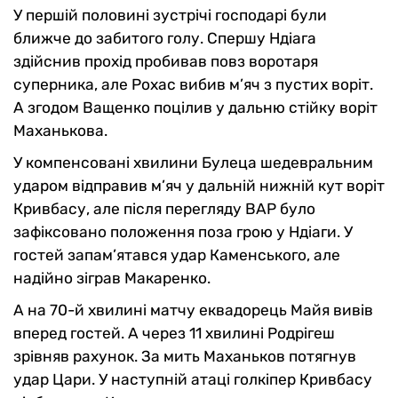
У першій половині зустрічі господарі були
ближче до забитого голу. Спершу Ндіага
здійснив прохід пробивав повз воротаря
суперника, але Рохас вибив м’яч з пустих воріт.
А згодом Ващенко поцілив у дальню стійку воріт
Маханькова.
У компенсовані хвилини Булеца шедевральним
ударом відправив м’яч у дальній нижній кут воріт
Кривбасу, але після перегляду ВАР було
зафіксовано положення поза грою у Ндіаги. У
гостей запам’ятався удар Каменського, але
надійно зіграв Макаренко.
А на 70-й хвилині матчу еквадорець Майя вивів
вперед гостей. А через 11 хвилині Родрігеш
зрівняв рахунок. За мить Маханьков потягнув
удар Цари. У наступній атаці голкіпер Кривбасу