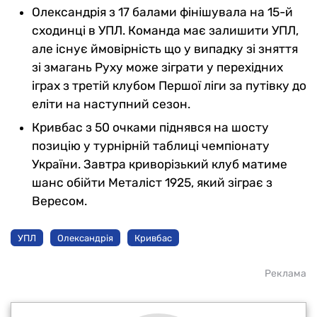
Олександрія з 17 балами фінішувала на 15-й
сходинці в УПЛ. Команда має залишити УПЛ,
але існує ймовірність що у випадку зі зняття
зі змагань Руху може зіграти у перехідних
іграх з третій клубом Першої ліги за путівку до
еліти на наступний сезон.
Кривбас з 50 очками піднявся на шосту
позицію у турнірній таблиці чемпіонату
України. Завтра криворізький клуб матиме
шанс обійти Металіст 1925, який зіграє з
Вересом.
УПЛ
Олександрія
Кривбас
Реклама