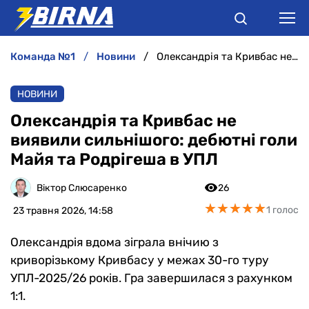
команда №1
новини
Олександрія та Кривбас не виявили сильнішого: дебютні голи Майя та Родрігеша в УПЛ
НОВИНИ
НОВИНИ
АНАЛІТИКА
Олександрія та Кривбас не
виявили сильнішого: дебютні голи
ІНТЕРВ'Ю
Майя та Родрігеша в УПЛ
РІЗНЕ
Віктор Слюсаренко
26
★
★
★
★
★
★
★
★
★
★
1 голос
23 травня 2026, 14:58
БУКМЕКЕРИ
Олександрія вдома зіграла внічию з
криворізькому Кривбасу у межах 30-го туру
УПЛ-2025/26 років. Гра завершилася з рахунком
1:1.