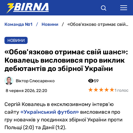
команда №1
новини
«Обов'язково отримає свій шанс»: Ковалець висловився про виклик дебютантів до збірної України
НОВИНИ
НОВИНИ
АНАЛІТИКА
«Обов'язково отримає свій шанс»:
Ковалець висловився про виклик
ІНТЕРВ'Ю
дебютантів до збірної України
РІЗНЕ
Віктор Слюсаренко
59
★
★
★
★
★
★
★
★
★
★
1 голос
8 червня 2026, 22:20
БУКМЕКЕРИ
Сергій Ковалець в ексклюзивному інтерв’ю
сайту
«Український футбол»
висловився про
гру новачків у поєдинках збірної України проти
Польщі (2:0) та Данії (1:2).