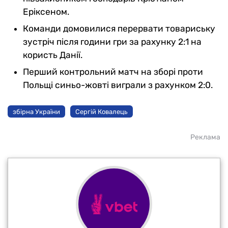
Еріксеном.
Команди домовилися перервати товариську
зустріч після години гри за рахунку 2:1 на
користь Данії.
Перший контрольний матч на зборі проти
Польщі синьо-жовті виграли з рахунком 2:0.
збірна України
Сергій Ковалець
Реклама