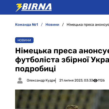
команда №1
новини
НОВИНИ
Німецька преса анонсує
футболіста збірної Укра
подробиці
Олександр Кудря
21 липня 2023, 03:33
1126