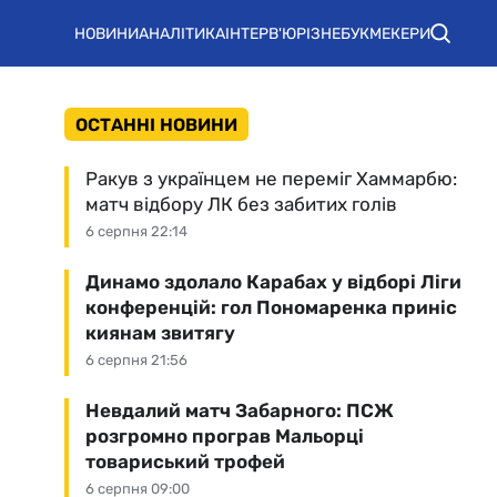
НОВИНИ
АНАЛІТИКА
ІНТЕРВ'Ю
РІЗНЕ
БУКМЕКЕРИ
ОСТАННІ НОВИНИ
Ракув з українцем не переміг Хаммарбю:
матч відбору ЛК без забитих голів
6 серпня 22:14
Динамо здолало Карабах у відборі Ліги
конференцій: гол Пономаренка приніс
киянам звитягу
6 серпня 21:56
Невдалий матч Забарного: ПСЖ
розгромно програв Мальорці
товариський трофей
6 серпня 09:00