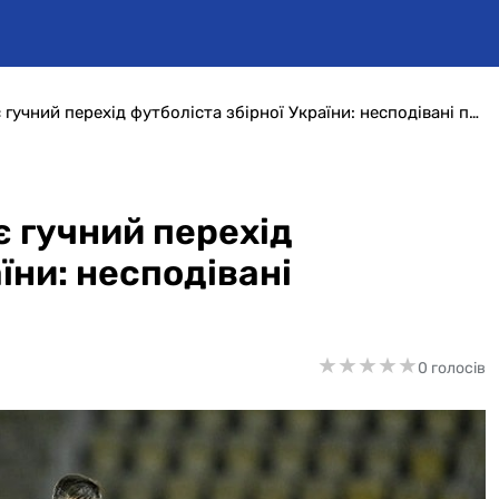
Німецька преса анонсує гучний перехід футболіста збірної України: несподівані подробиці
 гучний перехід
їни: несподівані
★
★
★
★
★
★
★
★
★
★
0 голосів