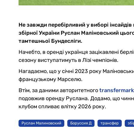
Не завжди перебірливий у виборі інсайдів
збірної України Руслан Маліновський цього
тамтешньої Бундесліги.
Начебто, в оренді українця зацікавлені берл
сезону виступатимуть в Лізі чемпіонів.
Нагадаємо, що у січні 2023 року Маліновськ
французькому Марселю.
Втім, за даними авторитетного
transfermark
подовжив оренду Руслана. Додамо, що чинна
клубом спливає влітку 2026 року.
Руслан Малиновский
Боруссия Д
трансфер
збі