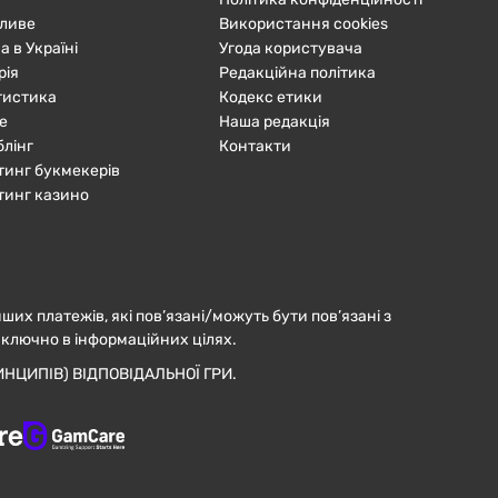
ливе
Використання cookies
а в Україні
Угода користувача
рія
Редакційна політика
тистика
Кодекс етики
е
Наша редакція
блінг
Контакти
тинг букмекерів
тинг казино
нших платежів, які пов’язані/можуть бути пов’язані з
иключно в інформаційних цілях.
НЦИПІВ) ВІДПОВІДАЛЬНОЇ ГРИ.