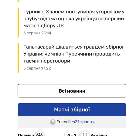
Гурник з Хланем поступився угорському
клубу: відома оцінка українця за перший
матч відбору ЛЄ
5 серпня 23:14
Галатасарай цікавиться гравцем збірної
України: чемпіон Туреччини проводить
таємні переговори
5 серпня 17:22
Всі новини
Матчі збірної
Friendlies
31 травня
Польща
Україна
0 : 2