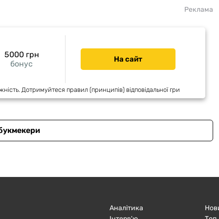
Реклама
5000 грн
На сайт
бонус
жність. Дотримуйтеся правил (принципів) відповідальної гри
 букмекери
Аналітика
Нов
Інтерв'ю
Топ