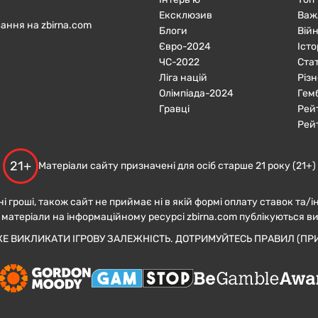
Ексклюзив
Важ
ання на zbirna.com
Блоги
Війн
Євро-2024
Істо
ЧC-2022
Ста
Ліга націй
Різн
Олімпіада-2024
Гем
Гравці
Рей
Рей
21+
Матеріали сайту призначені для осіб старше 21 року (21+)
ні гроші, також сайт не приймає ні в якій формі оплату ставок та/і
 матеріали на інформаційному ресурсі zbirna.com публікуються в
ЖЕ ВИКЛИКАТИ ІГРОВУ ЗАЛЕЖНІСТЬ. ДОТРИМУЙТЕСЬ ПРАВИЛ (ПРИ