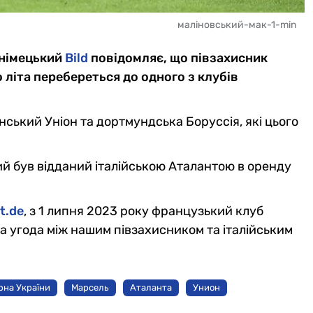
маліновський-мак-1-min
 німецький
Bild
повідомляє, що півзахисник
 літа перебереться до одного з клубів
інський Уніон та дортмундська Боруссія, які цього
ий був відданий італійською Аталантою в оренду
t.de
, з 1 липня 2023 року французький клуб
 угода між нашим півзахисником та італійським
рна України
Марсель
Аталанта
Унион