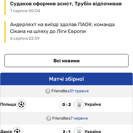
Судаков оформив асист, Трубін відпочивав
7 серпня 00:04
Андерлехт на виїзді здолав ПАОК: команда
Сікана на шляху до Ліги Європи
6 серпня 22:59
Всі новини
Матчі збірної
Friendlies
31 травня
Польща
Україна
0 : 2
Friendlies
7 червня
Данія
Україна
2 : 1