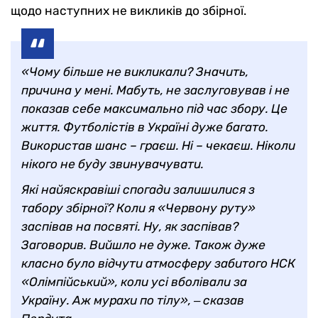
щодо наступних не викликів до збірної.
«Чому більше не викликали? Значить,
причина у мені. Мабуть, не заслуговував і не
показав себе максимально під час збору. Це
життя. Футболістів в Україні дуже багато.
Використав шанс – граєш. Ні – чекаєш. Ніколи
нікого не буду звинувачувати.
Які найяскравіші спогади залишилися з
табору збірної? Коли я «Червону руту»
заспівав на посвяті. Ну, як заспівав?
Заговорив. Вийшло не дуже. Також дуже
класно було відчути атмосферу забитого НСК
«Олімпійський», коли усі вболівали за
Україну. Аж мурахи по тілу», ‒ сказав