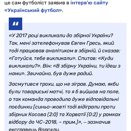
це сам футболіст заявив в
інтерв'ю сайту
«Український футбол»
.
«У 2017 році викликали до збірної України?
Так, мені зателефонував Євген Гресь, який
тоді працював аналітиком в збірній, й сказав:
«Готуйся, тебе викликали». Спитав: «Куди
викликали?». Він: «В збірну України, ти їдеш з
нами». Звичайно, був дуже радий.
Засмутився трохи, що не зіграв. Думаю, якби
були товариські матчі, то я б вийшов на поле,
а так команда проводила дуже відповідальні
поєдинки [синьо-жовті тоді відіграли проти
збірних Косова (2:0) та Хорватії (0:2) у рамках
відбору до ЧС-2018, – прим.]», ‒ зазначив
ексгравець Ворскли.