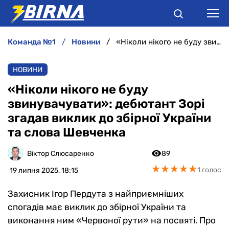
команда №1
новини
«Ніколи нікого не буду звинувачувати»: дебютант Зорі згадав виклик до збірної України та слова Шевченка
НОВИНИ
НОВИНИ
АНАЛІТИКА
«Ніколи нікого не буду
звинувачувати»: дебютант Зорі
ІНТЕРВ'Ю
згадав виклик до збірної України
та слова Шевченка
РІЗНЕ
Віктор Слюсаренко
89
БУКМЕКЕРИ
★
★
★
★
★
★
★
★
★
★
1 голос
19 липня 2025, 18:15
Захисник Ігор Пердута з найприємніших
спогадів має виклик до збірної України та
виконання ним «Червоної рути» на посвяті. Про