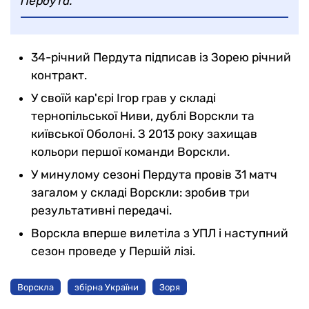
Пердута.
34-річний Пердута підписав із Зорею річний
контракт.
У своїй кар'єрі Ігор грав у складі
тернопільської Ниви, дублі Ворскли та
київської Оболоні. З 2013 року захищав
кольори першої команди Ворскли.
У минулому сезоні Пердута провів 31 матч
загалом у складі Ворскли: зробив три
результативні передачі.
Ворскла вперше вилетіла з УПЛ і наступний
сезон проведе у Першій лізі.
Ворскла
збірна України
Зоря