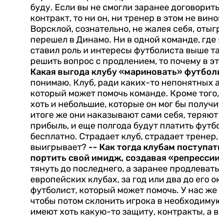
буду. Если вы не смогли заранее договорить
контракт, то ни он, ни тренер в этом не вин
Ворсклой, сознательно, не жалея себя, отыг
перешел в Динамо. Ни в одной команде, где
ставил роль и интересы футболиста выше т
решить вопрос с продлением, то почему в эт
Какая выгода клубу «мариновать» футболи
понимаю. Клуб, ради каких-то непонятных а
который может помочь команде. Кроме того, 
хоть и небольшие, которые он мог бы получи
итоге же они наказывают сами себя, теряют
прибыль, и еще полгода будут платить футб
бесплатно. Страдает клуб, страдает тренер, 
выигрывает?
-- Как тогда клубам поступат
портить свой имидж, создавая «репресси
тянуть до последнего, а заранее продлевать
европейских клубах, за год или два до его 
футболист, который может помочь. У нас же
чтобы потом склонить игрока в необходимую
имеют хоть какую-то защиту, контракты, а 