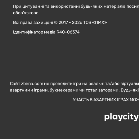
При цитуванні та використанні будь-яких матеріалів посил
обов'язкове
Всі права захищені © 2017 - 2026 ТОВ «ПМХ»
Ідентифікатор медіа R40-06374
Сайт zbirna.com не проводить ігри на реальні та/або віртуаль
азартними іграми, букмекерами чи тоталізаторами. Будь-які
УЧАСТЬ В АЗАРТНИХ ІГРАХ МО