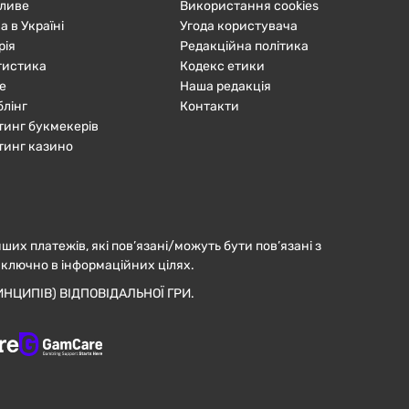
ливе
Використання cookies
а в Україні
Угода користувача
рія
Редакційна політика
тистика
Кодекс етики
е
Наша редакція
блінг
Контакти
тинг букмекерів
тинг казино
нших платежів, які пов’язані/можуть бути пов’язані з
иключно в інформаційних цілях.
НЦИПІВ) ВІДПОВІДАЛЬНОЇ ГРИ.