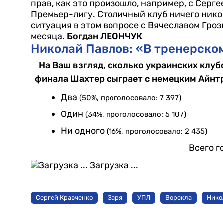
прав, как это произошло, например, с Серг
Премьер-лигу. Столичный клуб ничего ником
ситуация в этом вопросе с Вячеславом Гроз
месяца.
Богдан ЛЕОНЧУК
Николай Павлов: «В тренерском
На Ваш взгляд, сколько украинских клуб
финала Шахтер сыграет с немецким Айнтр
Два
(50%, проголосовало: 7 397)
Один
(34%, проголосовало: 5 107)
Ни одного
(16%, проголосовало: 2 435)
Всего г
Загрузка ...
Сергей Кравченко
Заря
УПЛ
Ворскла
Нико