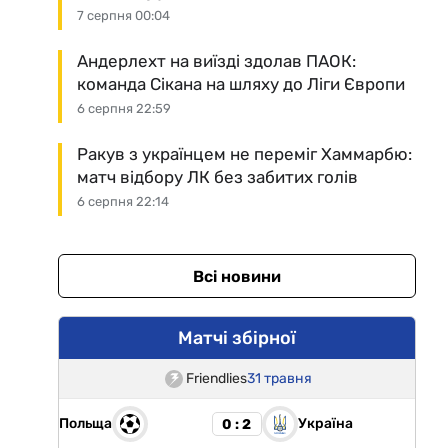
7 серпня 00:04
Андерлехт на виїзді здолав ПАОК:
команда Сікана на шляху до Ліги Європи
6 серпня 22:59
Ракув з українцем не переміг Хаммарбю:
матч відбору ЛК без забитих голів
6 серпня 22:14
Всі новини
Матчі збірної
Friendlies
31 травня
Польща
Україна
0 : 2