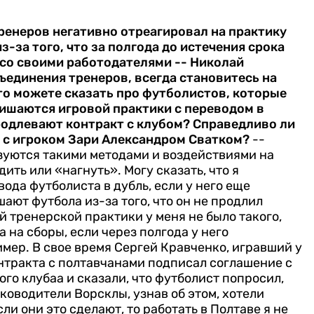
ренеров негативно отреагировал на практику
з-за того, что за полгода до истечения срока
 со своими работодателями
-- Николай
ъединения тренеров, всегда становитесь на
то можете сказать про футболистов, которые
лишаются игровой практики с переводом в
продлевают контракт с клубом? Справедливо ли
о с игроком Зари Александром Сватком?
--
ьзуются такими методами и воздействиями на
ить или «нагнуть». Могу сказать, что я
ода футболиста в дубль, если у него еще
ают футбола из-за того, что он не продлил
ей тренерской практики у меня не было такого,
а на сборы, если через полгода у него
мер. В свое время Сергей Кравченко, игравший у
онтракта с полтавчанами подписал соглашение с
го клубаа и сказали, что футболист попросил,
уководители Ворсклы, узнав об этом, хотели
сли они это сделают, то работать в Полтаве я не