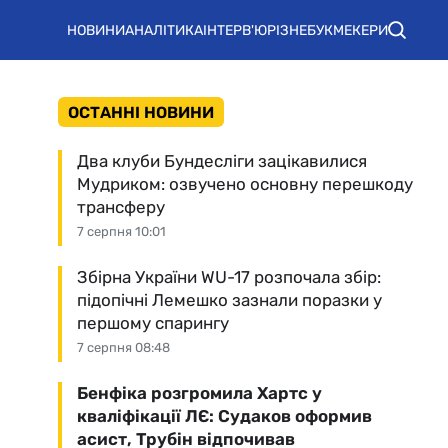
НОВИНИ
АНАЛІТИКА
ІНТЕРВ'Ю
РІЗНЕ
БУКМЕКЕРИ
ОСТАННІ НОВИНИ
Два клуби Бундесліги зацікавилися
Мудриком: озвучено основну перешкоду
трансферу
7 серпня 10:01
Збірна України WU-17 розпочала збір:
підопічні Лемешко зазнали поразки у
першому спарингу
7 серпня 08:48
Бенфіка розгромила Хартс у
кваліфікації ЛЄ: Судаков оформив
асист, Трубін відпочивав