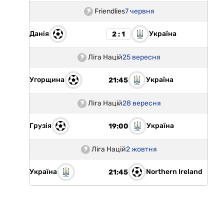
Friendlies
7 червня
Данія
Україна
2 : 1
Ліга Націй
25 вересня
Угорщина
Україна
21:45
Ліга Націй
28 вересня
Грузія
Україна
19:00
Ліга Націй
2 жовтня
Україна
Northern Ireland
21:45