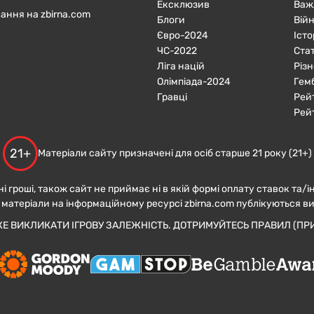
Ексклюзив
Важ
ання на zbirna.com
Блоги
Війн
Євро-2024
Істо
ЧC-2022
Ста
Ліга націй
Різн
Олімпіада-2024
Гем
Гравці
Рей
Рей
21+
Матеріали сайту призначені для осіб старше 21 року (21+)
ні гроші, також сайт не приймає ні в якій формі оплату ставок та/і
 матеріали на інформаційному ресурсі zbirna.com публікуються в
ЖЕ ВИКЛИКАТИ ІГРОВУ ЗАЛЕЖНІСТЬ. ДОТРИМУЙТЕСЬ ПРАВИЛ (ПРИ