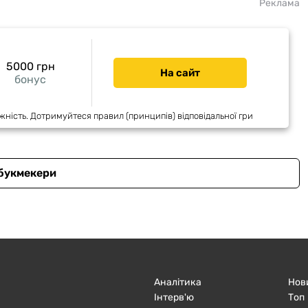
Реклама
5000 грн
На сайт
бонус
жність. Дотримуйтеся правил (принципів) відповідальної гри
 букмекери
Аналітика
Нов
Інтерв'ю
Топ