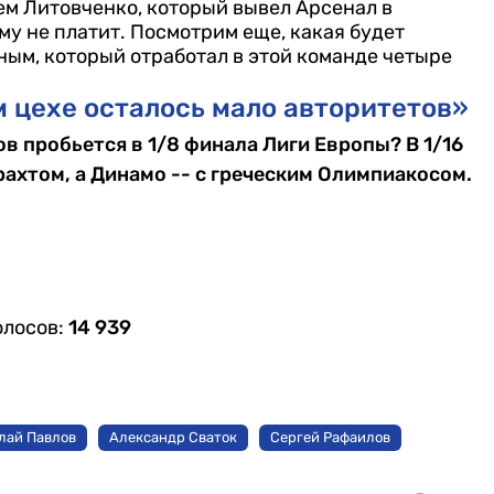
еем Литовченко, который вывел Арсенал в
у не платит. Посмотрим еще, какая будет
ным, который отработал в этой команде четыре
 цехе осталось мало авторитетов»
ов пробьется в 1/8 финала Лиги Европы? В 1/16
ахтом, а Динамо -- с греческим Олимпиакосом.
олосов:
14 939
лай Павлов
Александр Сваток
Сергей Рафаилов