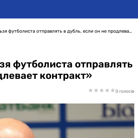
Николай Павлов: «Нельзя футболиста отправлять в дубль, если он не продлевает контракт»
зя футболиста отправлять
одлевает контракт»
★
★
★
★
★
★
★
★
★
★
0 голосів