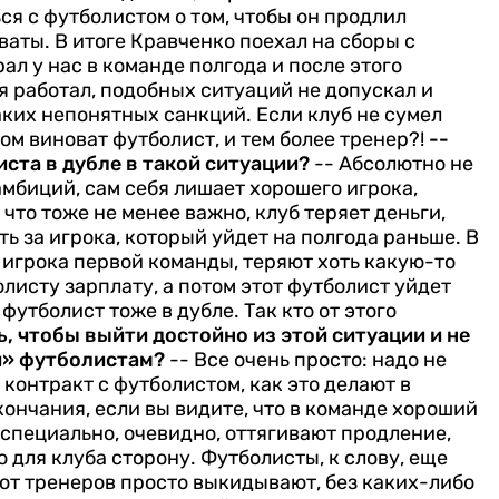
ся с футболистом о том, чтобы он продлил
оваты. В итоге Кравченко поехал на сборы с
рал у нас в команде полгода и после этого
 я работал, подобных ситуаций не допускал и
аких непонятных санкций. Если клуб не сумел
ом виноват футболист, и тем более тренер?!
--
ста в дубле в такой ситуации?
-- Абсолютно не
мбиций, сам себя лишает хорошего игрока,
что тоже не менее важно, клуб теряет деньги,
ть за игрока, который уйдет на полгода раньше. В
 игрока первой команды, теряют хоть какую-то
олисту зарплату, а потом этот футболист уйдет
футболист тоже в дубле. Так кто от этого
ь, чтобы выйти достойно из этой ситуации и не
и» футболистам?
-- Все очень просто: надо не
 контракт с футболистом, как это делают в
окончания, если вы видите, что в команде хороший
 специально, очевидно, оттягивают продление,
 для клуба сторону. Футболисты, к слову, еще
вот тренеров просто выкидывают, без каких-либо