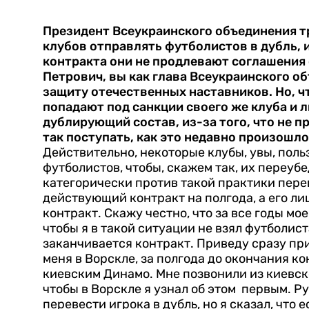
Президент Всеукраинского объединения т
клубов отправлять футболистов в дубль, и
контракта они не продлевают соглашения
Петрович, вы как глава Всеукраинского об
защиту отечественных наставников. Но, ч
попадают под санкции своего же клуба и 
дублирующий состав, из-за того, что не 
так поступать, как это недавно произошл
Действительно, некоторые клубы, увы, пол
футболистов, чтобы, скажем так, их переубед
категорически против такой практики перев
действующий контракт на полгода, а его лиш
контракт.
Скажу честно, что за все годы мо
чтобы я в такой ситуации не взял футболист
заканчивается контракт. Приведу сразу при
меня в Ворскле, за полгода до окончания к
киевским Динамо. Мне позвонили из киевско
чтобы в Ворскле я узнал об этом первым. Р
перевести игрока в дубль, но я сказал, что е