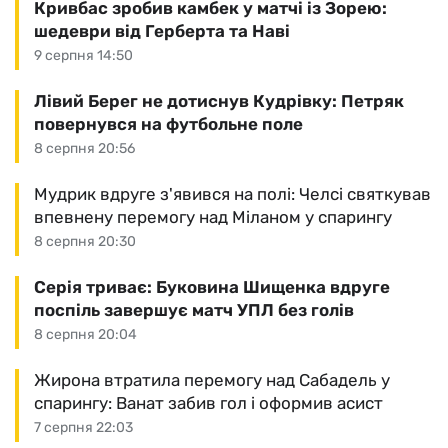
Кривбас зробив камбек у матчі із Зорею:
шедеври від Герберта та Наві
9 серпня 14:50
Лівий Берег не дотиснув Кудрівку: Петряк
повернувся на футбольне поле
8 серпня 20:56
Мудрик вдруге з'явився на полі: Челсі святкував
впевнену перемогу над Міланом у спарингу
8 серпня 20:30
Серія триває: Буковина Шищенка вдруге
поспіль завершує матч УПЛ без голів
8 серпня 20:04
Жирона втратила перемогу над Сабадель у
спарингу: Ванат забив гол і оформив асист
7 серпня 22:03