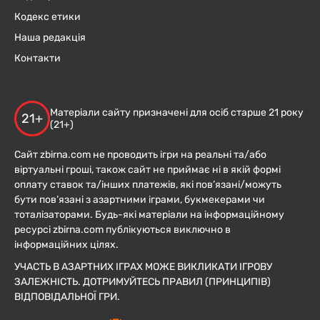
Кодекс етики
Наша редакція
Контакти
Матеріали сайту призначені для осіб старше 21 року
21+
(21+)
Сайт zbirna.com не проводить ігри на реальні та/або
віртуальні гроші, також сайт не приймає ні в якій формі
оплату ставок та/інших платежів, які пов’язані/можуть
бути пов’язані з азартними іграми, букмекерами чи
тоталізаторами. Будь-які матеріали на інформаційному
ресурсі zbirna.com публікуються виключно в
інформаційних цілях.
УЧАСТЬ В АЗАРТНИХ ІГРАХ МОЖЕ ВИКЛИКАТИ ІГРОВУ
ЗАЛЕЖНІСТЬ. ДОТРИМУЙТЕСЬ ПРАВИЛ (ПРИНЦИПІВ)
ВІДПОВІДАЛЬНОЇ ГРИ.