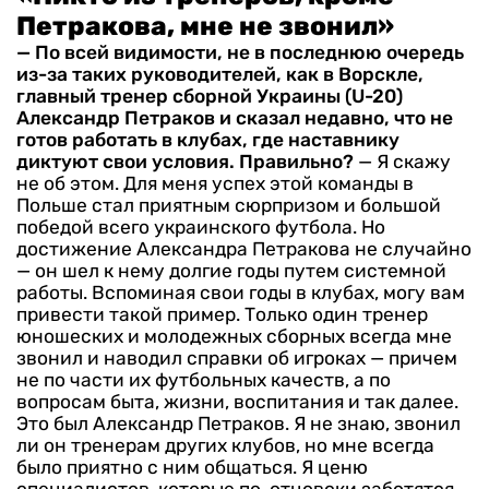
Петракова, мне не звонил»
— По всей видимости, не в последнюю очередь
из-за таких руководителей, как в Ворскле,
главный тренер сборной Украины (U-20)
Александр Петраков и сказал недавно, что не
готов работать в клубах, где наставнику
диктуют свои условия. Правильно?
— Я скажу
не об этом. Для меня успех этой команды в
Польше стал приятным сюрпризом и большой
победой всего украинского футбола. Но
достижение Александра Петракова не случайно
— он шел к нему долгие годы путем системной
работы. Вспоминая свои годы в клубах, могу вам
привести такой пример. Только один тренер
юношеских и молодежных сборных всегда мне
звонил и наводил справки об игроках — причем
не по части их футбольных качеств, а по
вопросам быта, жизни, воспитания и так далее.
Это был Александр Петраков. Я не знаю, звонил
ли он тренерам других клубов, но мне всегда
было приятно с ним общаться. Я ценю
специалистов, которые по-отцовски заботятся