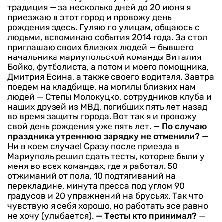
традиция — за несколько дней до 20 июня я
приезжаю в этот город и провожу день
рождения здесь. Гуляю по улицам, общаюсь с
людьми, вспоминаю события 2014 года. За стол
приглашаю своих близких людей — бывшего
начальника мариупольской команды Виталия
Бойко, футболиста, а потом и моего помощника,
Дмитрия Есина, а также своего водителя. Завтра
поедем на кладбище, на могилы близких нам
людей — Степы Молокуцко, сотрудников клуба и
наших друзей из МВД, погибших пять лет назад
во время защиты города. Вот так я и провожу
свой день рождения уже пять лет.
— По случаю
праздника утреннюю зарядку не отменили?
—
Ни в коем случае! Сразу после приезда в
Мариуполь решил сдать тесты, которые были у
меня во всех командах, где я работал. 50
отжиманий от пола, 10 подтягиваний на
перекладине, минута пресса под углом 90
градусов и 20 упражнений на брусьях. Так что
чувствую я себя хорошо, но работать все равно
не хочу (улыбается).
— Тесты кто принимал?
—