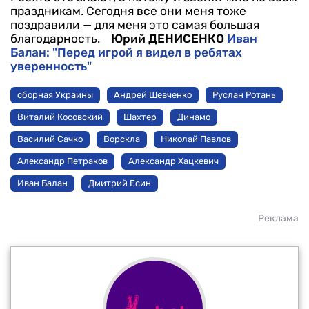
праздникам. Сегодня все они меня тоже
поздравили — для меня это самая большая
благодарность.
Юрий ДЕНИСЕНКО
Иван
Балан: "Перед игрой я видел в ребятах
уверенность"
сборная Украины
Андрей Шевченко
Руслан Ротань
Виталий Косовский
Шахтер
Динамо
Василий Сачко
Ворскла
Николай Павлов
Александр Петраков
Александр Хацкевич
Иван Балан
Дмитрий Есин
Реклама