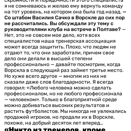
я не сомневаюсь и желаю ему вернуть команду
на тот уровень, на котором она была год назад.
—
Со штабом Василия Сачко в Ворскле до сих пор
не рассчитались. Вы обсуждали эту тему с
руководителями клуба на встрече в Полтаве?
—
Нет, это не совсем мое дело, хотя всех
специалистов наша тренерская ассоциация
может всегда защитить. Плохо, что людям не
отдают то, что они заработали, причем свое
дело они делали в высшей степени
профессионально — давайте посмотрим, когда
Ворскла в следующий раз займет третье место.
Но хуже всего другое — многим из них не
сказали даже слов благодарности. Я всегда
говорил: «Любого человека можно сделать
профессионалом, но не любого профессионала
— человеком». Только в благоприятной среде
можно добиваться высоких результатов и
растить футболистов. Мы никогда не увлекались
продажей игроков, но продали их в Ворскле,
похоже, на добрый десяток лет вперед…
«Никто из тренеров, кроме