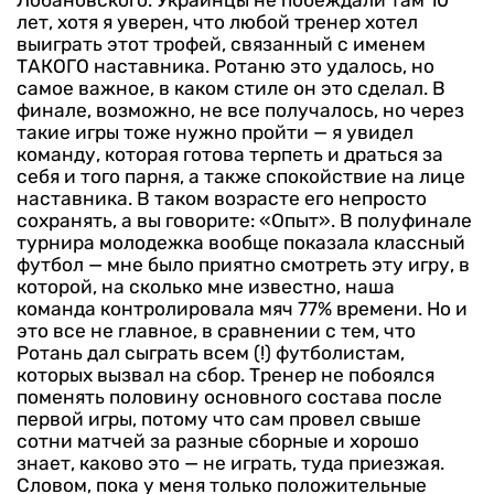
лет, хотя я уверен, что любой тренер хотел
выиграть этот трофей, связанный с именем
ТАКОГО наставника. Ротаню это удалось, но
самое важное, в каком стиле он это сделал. В
финале, возможно, не все получалось, но через
такие игры тоже нужно пройти — я увидел
команду, которая готова терпеть и драться за
себя и того парня, а также спокойствие на лице
наставника. В таком возрасте его непросто
сохранять, а вы говорите: «Опыт».
В полуфинале
турнира молодежка вообще показала классный
футбол — мне было приятно смотреть эту игру, в
которой, на сколько мне известно, наша
команда контролировала мяч 77% времени. Но и
это все не главное, в сравнении с тем, что
Ротань дал сыграть всем (!) футболистам,
которых вызвал на сбор. Тренер не побоялся
поменять половину основного состава после
первой игры, потому что сам провел свыше
сотни матчей за разные сборные и хорошо
знает, каково это — не играть, туда приезжая.
Словом, пока у меня только положительные