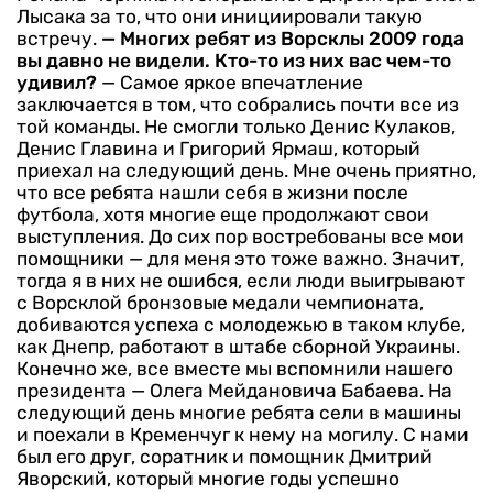
Лысака за то, что они инициировали такую
встречу.
— Многих ребят из Ворсклы 2009 года
вы давно не видели. Кто-то из них вас чем-то
удивил?
— Самое яркое впечатление
заключается в том, что собрались почти все из
той команды. Не смогли только Денис Кулаков,
Денис Главина и Григорий Ярмаш, который
приехал на следующий день. Мне очень приятно,
что все ребята нашли себя в жизни после
футбола, хотя многие еще продолжают свои
выступления. До сих пор востребованы все мои
помощники — для меня это тоже важно. Значит,
тогда я в них не ошибся, если люди выигрывают
с Ворсклой бронзовые медали чемпионата,
добиваются успеха с молодежью в таком клубе,
как Днепр, работают в штабе сборной Украины.
Конечно же, все вместе мы вспомнили нашего
президента — Олега Мейдановича Бабаева. На
следующий день многие ребята сели в машины
и поехали в Кременчуг к нему на могилу. С нами
был его друг, соратник и помощник Дмитрий
Яворский, который многие годы успешно