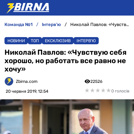
команда №1
інтерв'ю
Николай Павлов: «Чувствую себя хорошо, но работать все равно не хочу»
НОВИНИ
НОВИНИ
ТОП
ЕКСКЛЮЗИВ
ІНТЕРВ'Ю
АНАЛІТИКА
Николай Павлов: «Чувствую себя
хорошо, но работать все равно не
ІНТЕРВ'Ю
хочу»
РІЗНЕ
Zbirna.com
22526
★
★
★
★
★
★
★
★
★
★
0 голосів
20 червня 2019, 12:54
БУКМЕКЕРИ