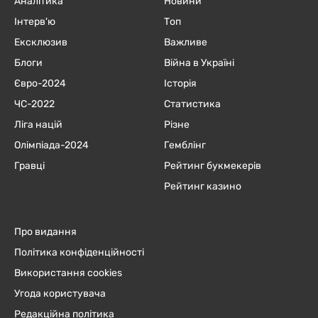
Аналітика
Новини
Інтерв'ю
Топ
Ексклюзив
Важливе
Блоги
Війна в Україні
Євро-2024
Історія
ЧC-2022
Статистика
Ліга націй
Різне
Олімпіада-2024
Гемблінг
Гравці
Рейтинг букмекерів
Рейтинг казино
Про видання
Політика конфіденційності
Використання cookies
Угода користувача
Редакційна політика