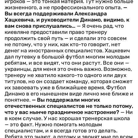
игроков — это тонкая материя. Тут нужно больше
жизненного, а не профессионального опыта.
—
Вы всегда поддерживали Александра
Хацкевича, и руководители Динамо, видимо, к
вам снова прислушались…
— Я очень рад, что
киевляне предоставили право тренеру
продолжить свой путь — и сделали это совсем
не потому, что у них, как кто-то говорит, нет
денег на иностранных специалистов. Хацкевич
дал путевку в большой футбол многим молодым
ребятам, и все видят, что они растут. Все они —
украинцы, для меня это очень важно. Возможно,
тренеру не хватило какого-то одного или двух
титулов, но он создает команду, которая сможет
их завоевать уже в ближайшее время. Футбол
Динамо в его нынешнем виде лично мне ближе и
понятнее.
— Вы поддержали многих
отечественных специалистов не только потому,
что у вас нынче праздничное настроение?
— Ни
в коем случае. У нас хорошая тренерская школа
— это факт. Нужно помогать молодым
специалистам, и я всегда готов это делать.
Ребята это знают, а потому и звонят мне по всем