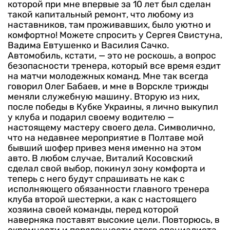
которой при мне впервые за 10 лет был сделан
такой капитальный ремонт, что любому из
наставников, там проживавших, было уютно и
комфортно! Можете спросить у Сергея Свистуна,
Вадима Евтушенко и Василия Сачко.
Автомобиль, кстати, — это не роскошь, а вопрос
безопасности тренера, который все время ездит
на матчи молодежных команд. Мне так всегда
говорил Олег Бабаев, и мне в Ворскле трижды
меняли служебную машину. Вторую из них,
после победы в Кубке Украины, я лично выкупил
у клуба и подарил своему водителю —
настоящему мастеру своего дела. Символично,
что на недавнее мероприятие в Полтаве мой
бывший шофер привез меня именно на этом
авто.
В любом случае, Виталий Косовский
сделал свой выбор, покинул зону комфорта и
теперь с него будут спрашивать не как с
исполняющего обязанности главного тренера
клуба второй шестерки, а как с настоящего
хозяина своей команды, перед которой
наверняка поставят высокие цели. Повторюсь, в
скромности и порядочности этого специалиста