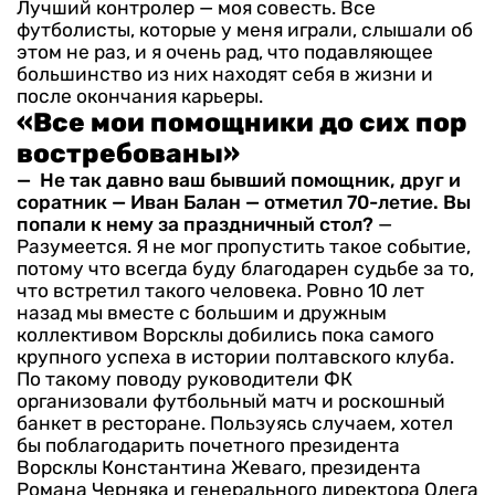
Лучший контролер — моя совесть. Все
футболисты, которые у меня играли, слышали об
этом не раз, и я очень рад, что подавляющее
большинство из них находят себя в жизни и
после окончания карьеры.
«Все мои помощники до сих пор
востребованы»
— Не так давно ваш бывший помощник, друг и
соратник — Иван Балан — отметил 70-летие. Вы
попали к нему за праздничный стол?
—
Разумеется. Я не мог пропустить такое событие,
потому что всегда буду благодарен судьбе за то,
что встретил такого человека. Ровно 10 лет
назад мы вместе с большим и дружным
коллективом Ворсклы добились пока самого
крупного успеха в истории полтавского клуба.
По такому поводу руководители ФК
организовали футбольный матч и роскошный
банкет в ресторане. Пользуясь случаем, хотел
бы поблагодарить почетного президента
Ворсклы Константина Жеваго, президента
Романа Черняка и генерального директора Олега