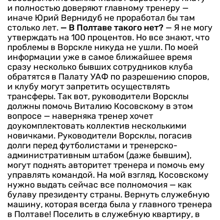
и полностью доверяют главному тренеру —
иначе Юрий Вернидуб не проработал бы там
столько лет.
— В Полтаве такого нет?
— Я не могу
утверждать на 100 процентов. Но все знают, что
проблемы в Ворскле никуда не ушли. По моей
информации уже в самое ближайшее время
сразу несколько бывших сотрудников клуба
обратятся в Палату УАФ по разрешению споров,
и клубу могут запретить осуществлять
трансферы. Так вот, руководители Ворсклы
должны помочь Виталию Косовскому в этом
вопросе — наверняка тренер хочет
доукомплектовать коллектив несколькими
новичками. Руководители Ворсклы, погасив
долги перед футболистами и тренерско-
административным штабом (даже бывшим),
могут поднять авторитет тренера и помочь ему
управлять командой. На мой взгляд, Косовскому
нужно выдать сейчас все полномочия — как
булаву президенту страны. Вернуть служебную
машину, которая всегда была у главного тренера
в Полтаве! Поселить в служебную квартиру, в