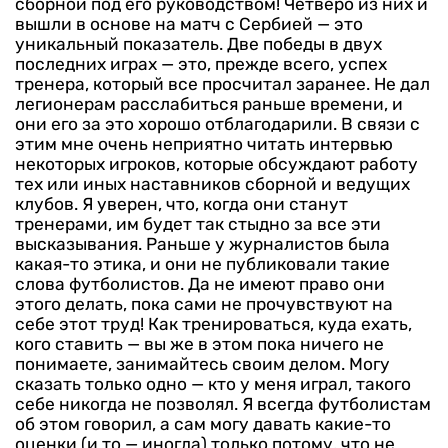
сборной под его руководством! Четверо из них и
вышли в основе на матч с Сербией — это
уникальный показатель. Две победы в двух
последних играх — это, прежде всего, успех
тренера, который все просчитал заранее. Не дал
легионерам расслабиться раньше времени, и
они его за это хорошо отблагодарили.
В связи с
этим мне очень неприятно читать интервью
некоторых игроков, которые обсуждают работу
тех или иных наставников сборной и ведущих
клубов. Я уверен, что, когда они станут
тренерами, им будет так стыдно за все эти
высказывания. Раньше у журналистов была
какая-то этика, и они не публиковали такие
слова футболистов. Да не имеют право они
этого делать, пока сами не прочувствуют на
себе этот труд! Как тренироваться, куда ехать,
кого ставить — вы же в этом пока ничего не
понимаете, занимайтесь своим делом. Могу
сказать только одно — кто у меня играл, такого
себе никогда не позволял. Я всегда футболистам
об этом говорил, а сам могу давать какие-то
оценки (и то — иногда) только потому, что не