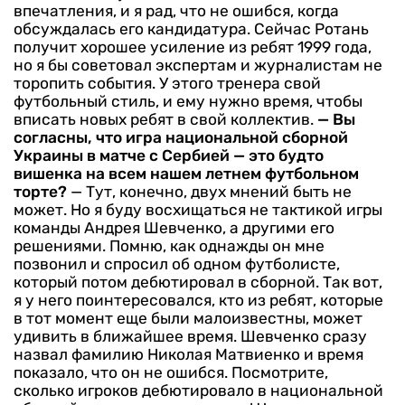
впечатления, и я рад, что не ошибся, когда
обсуждалась его кандидатура. Сейчас Ротань
получит хорошее усиление из ребят 1999 года,
но я бы советовал экспертам и журналистам не
торопить события. У этого тренера свой
футбольный стиль, и ему нужно время, чтобы
вписать новых ребят в свой коллектив.
— Вы
согласны, что игра национальной сборной
Украины в матче с Сербией — это будто
вишенка на всем нашем летнем футбольном
торте?
— Тут, конечно, двух мнений быть не
может. Но я буду восхищаться не тактикой игры
команды Андрея Шевченко, а другими его
решениями. Помню, как однажды он мне
позвонил и спросил об одном футболисте,
который потом дебютировал в сборной. Так вот,
я у него поинтересовался, кто из ребят, которые
в тот момент еще были малоизвестны, может
удивить в ближайшее время. Шевченко сразу
назвал фамилию Николая Матвиенко и время
показало, что он не ошибся. Посмотрите,
сколько игроков дебютировало в национальной