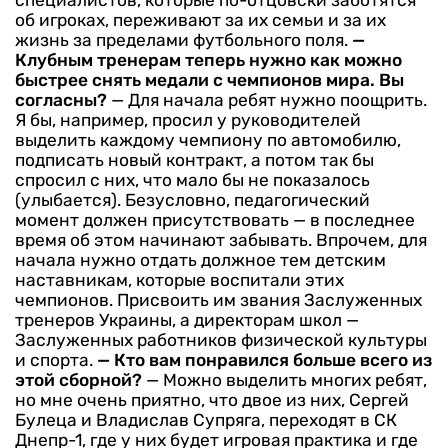
об игроках, переживают за их семьи и за их
жизнь за пределами футбольного поля.
—
Клубным тренерам теперь нужно как можно
быстрее снять медали с чемпионов мира. Вы
согласны?
— Для начала ребят нужно поощрить.
Я бы, например, просил у руководителей
выделить каждому чемпиону по автомобилю,
подписать новый контракт, а потом так бы
спросил с них, что мало бы не показалось
(улыбается). Безусловно, педагогический
момент должен присутствовать — в последнее
время об этом начинают забывать. Впрочем, для
начала нужно отдать должное тем детским
наставникам, которые воспитали этих
чемпионов. Присвоить им звания Заслуженных
тренеров Украины, а директорам школ —
Заслуженных работников физической культуры
и спорта.
— Кто вам понравился больше всего из
этой сборной?
— Можно выделить многих ребят,
но мне очень приятно, что двое из них, Сергей
Булеца и Владислав Супряга, переходят в СК
Днепр-1, где у них будет игровая практика и где