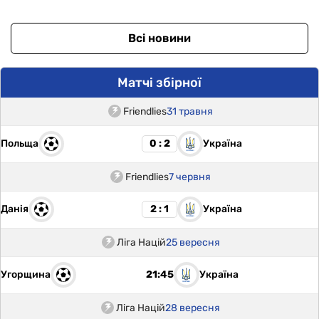
Всі новини
Матчі збірної
Friendlies
31 травня
Польща
Україна
0 : 2
Friendlies
7 червня
Данія
Україна
2 : 1
Ліга Націй
25 вересня
Угорщина
Україна
21:45
Ліга Націй
28 вересня