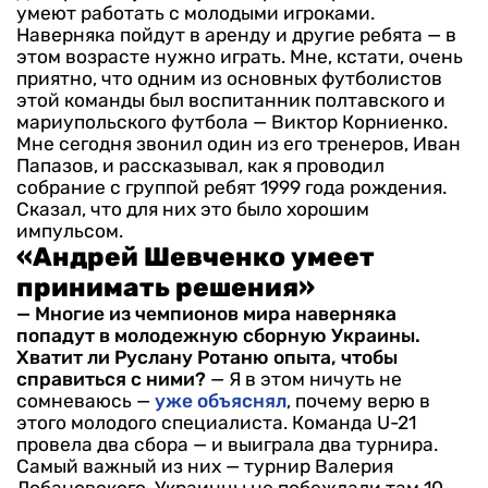
умеют работать с молодыми игроками.
Наверняка пойдут в аренду и другие ребята — в
этом возрасте нужно играть. Мне, кстати, очень
приятно, что одним из основных футболистов
этой команды был воспитанник полтавского и
мариупольского футбола — Виктор Корниенко.
Мне сегодня звонил один из его тренеров, Иван
Папазов, и рассказывал, как я проводил
собрание с группой ребят 1999 года рождения.
Сказал, что для них это было хорошим
импульсом.
«Андрей Шевченко умеет
принимать решения»
— Многие из чемпионов мира наверняка
попадут в молодежную сборную Украины.
Хватит ли Руслану Ротаню опыта, чтобы
справиться с ними?
— Я в этом ничуть не
сомневаюсь —
уже объяснял
, почему верю в
этого молодого специалиста. Команда U-21
провела два сбора — и выиграла два турнира.
Самый важный из них — турнир Валерия
Лобановского. Украинцы не побеждали там 10