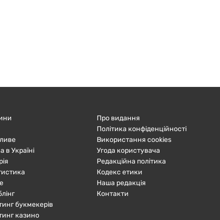
ини
Про видання
Політика конфіденційності
ливе
Використання cookies
а в Україні
Угода користувача
рія
Редакційна політика
тистика
Кодекс етики
е
Наша редакція
блінг
Контакти
тинг букмекерів
тинг казино