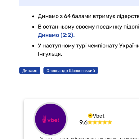
Динамо з 64 балами втримує лідерств
В останньому своєму поєдинку підопі
Динамо (2:2).
У наступному турі чемпіонату України,
Інгульця.
Динамо
Олександр Шовковський
Vbet
9.6
Участь в азартних іграх може викликати ігрову зале