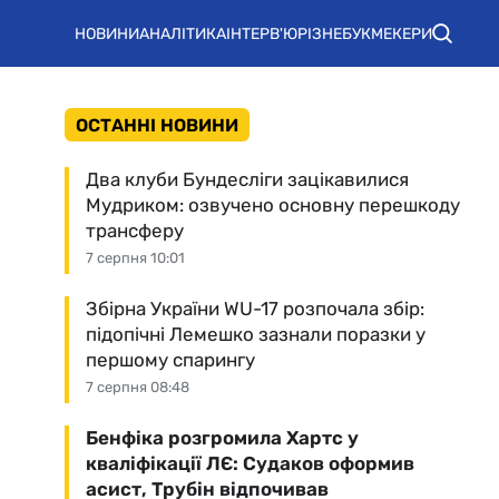
НОВИНИ
АНАЛІТИКА
ІНТЕРВ'Ю
РІЗНЕ
БУКМЕКЕРИ
ОСТАННІ НОВИНИ
Два клуби Бундесліги зацікавилися
Мудриком: озвучено основну перешкоду
трансферу
7 серпня 10:01
Збірна України WU-17 розпочала збір:
підопічні Лемешко зазнали поразки у
першому спарингу
7 серпня 08:48
Бенфіка розгромила Хартс у
кваліфікації ЛЄ: Судаков оформив
асист, Трубін відпочивав