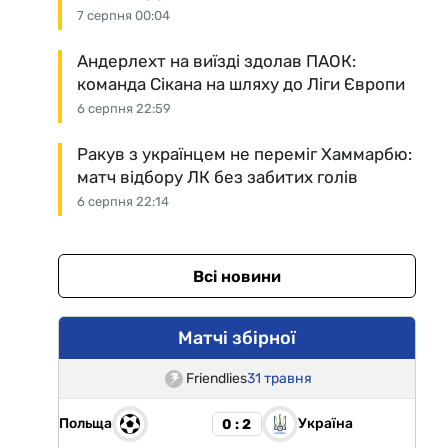
7 серпня 00:04
Андерлехт на виїзді здолав ПАОК:
команда Сікана на шляху до Ліги Європи
6 серпня 22:59
Ракув з українцем не переміг Хаммарбю:
матч відбору ЛК без забитих голів
6 серпня 22:14
Всі новини
Матчі збірної
Friendlies
31 травня
Польща
Україна
0 : 2