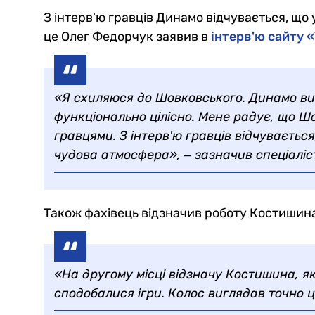
З інтерв'ю гравців Динамо відчувається, що
це Олег Федорчук заявив в
інтерв'ю сайту 
«Я схиляюся до Шовковського. Динамо вий
функціонально цілісно. Мене радує, що Ш
гравцями. З інтерв'ю гравців відчувається
чудова атмосфера», ‒ зазначив спеціаліс
Також фахівець відзначив роботу Костишин
«На другому місці відзначу Костишина, як
сподобалися ігри. Колос виглядав точно ц