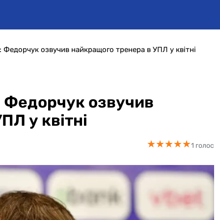
: Федорчук озвучив найкращого тренера в УПЛ у квітні
: Федорчук озвучив
ПЛ у квітні
★
★
★
★
★
★
★
★
★
★
1 голос