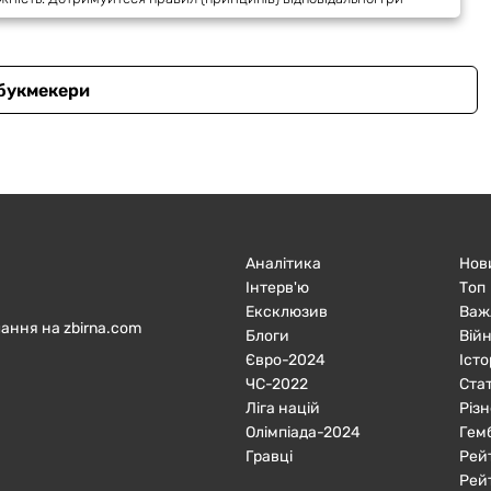
 букмекери
Аналітика
Нов
Інтерв'ю
Топ
Ексклюзив
Важ
ання на zbirna.com
Блоги
Війн
Євро-2024
Істо
ЧC-2022
Ста
Ліга націй
Різн
Олімпіада-2024
Гем
Гравці
Рей
Рей