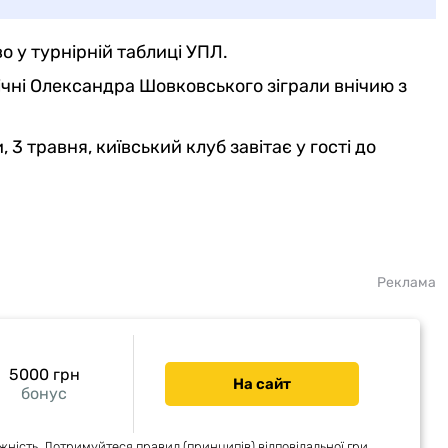
о у турнірній таблиці УПЛ.
чні Олександра Шовковського зіграли внічию з
 3 травня, київський клуб завітає у гості до
Реклама
5000 грн
На сайт
бонус
жність. Дотримуйтеся правил (принципів) відповідальної гри