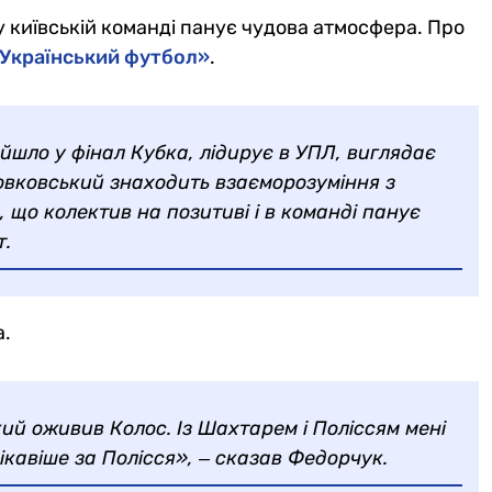
 у київській команді панує чудова атмосфера. Про
«Український футбол»
.
шло у фінал Кубка, лідирує в УПЛ, виглядає
овковський знаходить взаєморозуміння з
, що колектив на позитиві і в команді панує
т.
а.
ий оживив Колос. Із Шахтарем і Поліссям мені
ікавіше за Полісся», ‒ сказав Федорчук.