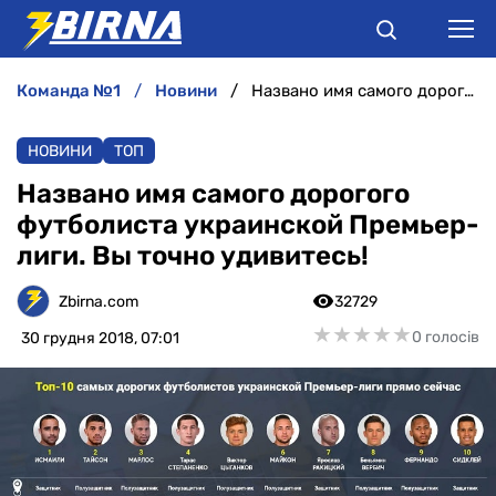
команда №1
новини
Названо имя самого дорогого футболиста украинской Премьер-лиги. Вы точно удивитесь!
НОВИНИ
НОВИНИ
ТОП
АНАЛІТИКА
Названо имя самого дорогого
футболиста украинской Премьер-
ІНТЕРВ'Ю
лиги. Вы точно удивитесь!
РІЗНЕ
Zbirna.com
32729
★
★
★
★
★
★
★
★
★
★
0 голосів
30 грудня 2018, 07:01
БУКМЕКЕРИ