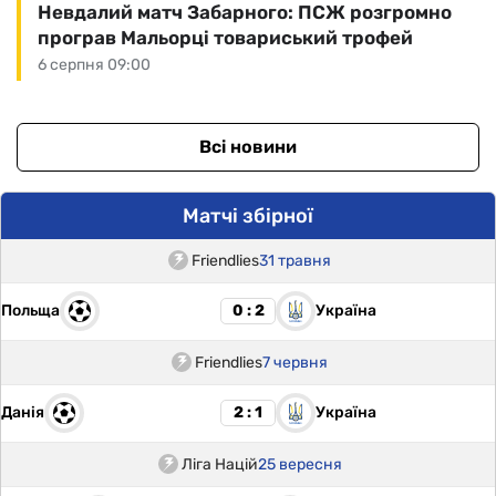
Невдалий матч Забарного: ПСЖ розгромно
програв Мальорці товариський трофей
6 серпня 09:00
Всі новини
Матчі збірної
Friendlies
31 травня
Польща
Україна
0 : 2
Friendlies
7 червня
Данія
Україна
2 : 1
Ліга Націй
25 вересня